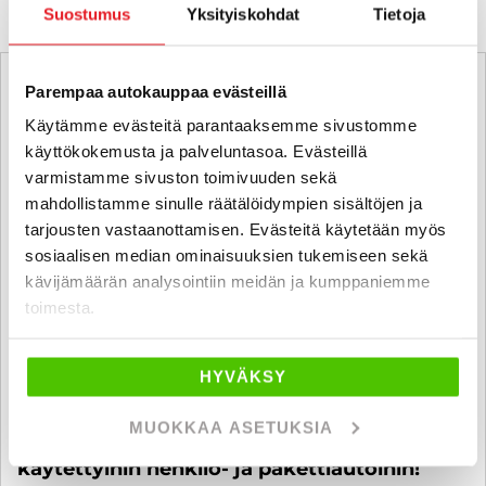
Suostumus
Yksityiskohdat
Tietoja
Parempaa autokauppaa evästeillä
Käytämme evästeitä parantaaksemme sivustomme
käyttökokemusta ja palveluntasoa. Evästeillä
varmistamme sivuston toimivuuden sekä
mahdollistamme sinulle räätälöidympien sisältöjen ja
tarjousten vastaanottamisen. Evästeitä käytetään myös
sosiaalisen median ominaisuuksien tukemiseen sekä
kävijämäärän analysointiin meidän ja kumppaniemme
toimesta.
HYVÄKSY
MUOKKAA ASETUKSIA
6 kk koroton ja kuluton maksuaika
käytettyihin henkilö- ja pakettiautoihin!