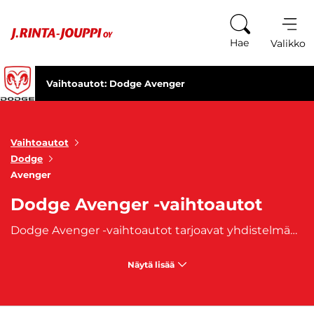
Siirry sisältöön
Hae
Valikko
Vaihtoautot: Dodge Avenger
Vaihtoautot
Dodge
Avenger
Dodge Avenger -vaihtoautot
Dodge Avenger -vaihtoautot tarjoavat yhdistelmän amerikkalaista voimaa ja näyttävää tyyliä. Tämä urheilullinen sedan erottuu massasta rohkealla muotoilullaan, jossa korostuvat leveät linjat, matala profiili ja aggressiivinen keula. Dodge Avenger on suunniteltu kuljettajille, jotka arvostavat voimakasta suorituskykyä sekä ainutlaatuista ajokokemusta. Dodge Avenger -vaihtoautot sopivat täydellisesti niille, jotka kaipaavat tavallista enemmän tehoa päivittäiseen ajoon tai haluavat erottua tiellä klassisella amerikkalaisella ajoneuvolla. Erilaiset moottorivaihtoehdot tarjoavat suorituskykyä sekä perusmalleissa että V6-moottorilla varustetuissa versioissa. Sisätiloissa yhdistyvät tilavuus ja käytännöllisyys, joten auto on mukava valinta sekä yksinajoon että matkustajille.
Näytä lisää