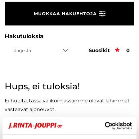
MUOKKAA HAKUEHTOJA
Hakutuloksia
Suosikit
Suos
0
Järjestä
Hups, ei tuloksia!
Ei huolta, tässä valikoimassamme olevat lähimmät
vastaavat ajoneuvot.
KATSO VASTAAVANLAISET AUTOT