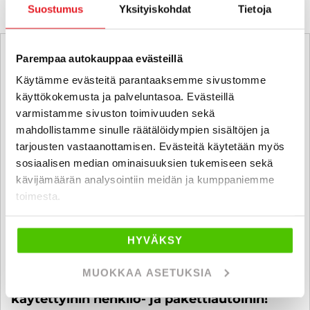
Suostumus
Yksityiskohdat
Tietoja
Parempaa autokauppaa evästeillä
Käytämme evästeitä parantaaksemme sivustomme
käyttökokemusta ja palveluntasoa. Evästeillä
varmistamme sivuston toimivuuden sekä
mahdollistamme sinulle räätälöidympien sisältöjen ja
tarjousten vastaanottamisen. Evästeitä käytetään myös
sosiaalisen median ominaisuuksien tukemiseen sekä
kävijämäärän analysointiin meidän ja kumppaniemme
toimesta.
HYVÄKSY
MUOKKAA ASETUKSIA
6 kk koroton ja kuluton maksuaika
käytettyihin henkilö- ja pakettiautoihin!