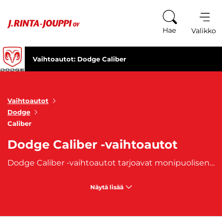
Siirry sisältöön
Hae
Valikko
Vaihtoautot: Dodge Caliber
Vaihtoautot
Dodge
Caliber
Dodge Caliber -vaihtoautot
Dodge Caliber -vaihtoautot tarjoavat monipuolisen ja persoonallisen valinnan kompaktin crossoverin ystäville. Caliber on suunniteltu käytännöllisyyttä ja rohkeaa tyyliä arvostaville kuljettajille, jotka haluavat yhdistää tilavuuden ja kompaktiuden yhdessä paketissa. Tämä viistoperäinen malli erottuu massasta sen rohkealla ja särmikkäällä muotoilulla, joka tuo ripauksen amerikkalaista tyyliä jokapäiväiseen ajokokemukseen.
Näytä lisää