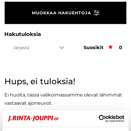
MUOKKAA HAKUEHTOJA
Hakutuloksia
Suosikit
Suos
0
Järjestä
Hups, ei tuloksia!
Ei huolta, tässä valikoimassamme olevat lähimmät
vastaavat ajoneuvot.
KATSO VASTAAVANLAISET AUTOT