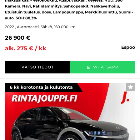
maksuaikaa! - Vetokoukku, Adapt.vakkari, Keyless, HUD, 360
Kamera, Navi, Ratinlämmitys, Sähköpenkit, Nahkaverhoilu,
Etuistuin tuuletus, Bose, Lämpöpumppu, Merkkihuollettu, Suomi-
auto. SOH:88,3%
2022
, Automaatti, Sähkö, 160 000 km
26 900 €
espoo
alk. 275 € / kk
KATSO TIEDOT
WHATSAPP
6 kk korotonta ja kulutonta
SUO