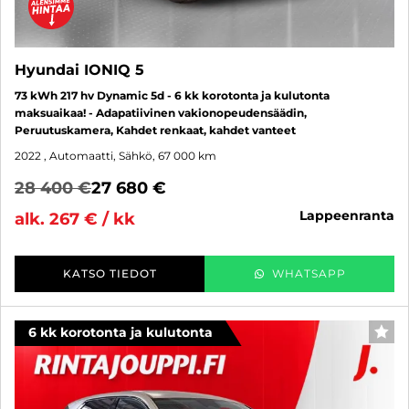
Hyundai IONIQ 5
73 kWh 217 hv Dynamic 5d - 6 kk korotonta ja kulutonta
maksuaikaa! - Adapatiivinen vakionopeudensäädin,
Peruutuskamera, Kahdet renkaat, kahdet vanteet
2022
, Automaatti, Sähkö, 67 000 km
28 400 €
27 680 €
lappeenranta
alk. 267 € / kk
KATSO TIEDOT
WHATSAPP
6 kk korotonta ja kulutonta
SUO