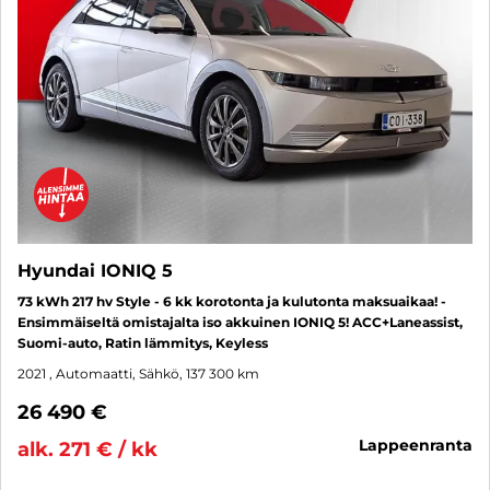
Hyundai IONIQ 5
73 kWh 217 hv Style - 6 kk korotonta ja kulutonta maksuaikaa! -
Ensimmäiseltä omistajalta iso akkuinen IONIQ 5! ACC+Laneassist,
Suomi-auto, Ratin lämmitys, Keyless
2021
, Automaatti, Sähkö, 137 300 km
26 490 €
lappeenranta
alk. 271 € / kk