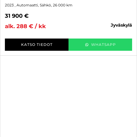
2023
, Automaatti, Sähkö, 26 000 km
31 900 €
jyväskylä
alk. 288 € / kk
KATSO TIEDOT
WHATSAPP