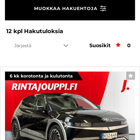
MUOKKAA HAKUEHTOJA
12
kpl
Hakutuloksia
Suosikit
Suos
0
Järjestä
6 kk korotonta ja kulutonta
SUO