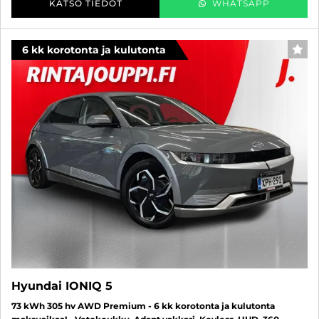
KATSO TIEDOT
WHATSAPP
6 kk korotonta ja kulutonta
SUO
Hyundai IONIQ 5
73 kWh 305 hv AWD Premium - 6 kk korotonta ja kulutonta