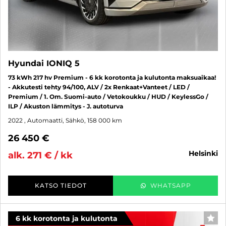
Hyundai IONIQ 5
73 kWh 217 hv Premium - 6 kk korotonta ja kulutonta maksuaikaa!
- Akkutesti tehty 94/100, ALV / 2x Renkaat+Vanteet / LED /
Premium / 1. Om. Suomi-auto / Vetokoukku / HUD / KeylessGo /
ILP / Akuston lämmitys - J. autoturva
2022
, Automaatti, Sähkö, 158 000 km
26 450 €
helsinki
alk. 271 € / kk
KATSO TIEDOT
WHATSAPP
6 kk korotonta ja kulutonta
SUO