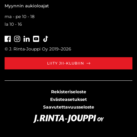
Myynnin aukioloajat
ma - pe 10 - 18
la 10 - 16
Facebook
Instagram
LinkedIn
Youtube
Tiktok
© J. Rinta-Jouppi Oy 2019–2026
LIITY JII-KLUBIIN
Rekisteriseloste
Evästeasetukset
Saavutettavuusseloste