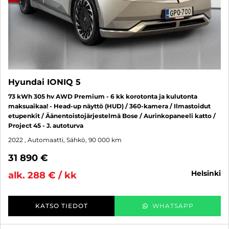
Hyundai IONIQ 5
73 kWh 305 hv AWD Premium - 6 kk korotonta ja kulutonta
maksuaikaa! - Head-up näyttö (HUD) / 360-kamera / Ilmastoidut
etupenkit / Äänentoistojärjestelmä Bose / Aurinkopaneeli katto /
Project 45 - J. autoturva
2022
, Automaatti, Sähkö, 90 000 km
31 890 €
helsinki
alk. 288 € / kk
KATSO TIEDOT
WHATSAPP