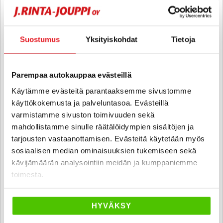
6 kk korotonta ja kulutonta
SUO
Suostumus
Yksityiskohdat
Tietoja
Parempaa autokauppaa evästeillä
Käytämme evästeitä parantaaksemme sivustomme
käyttökokemusta ja palveluntasoa. Evästeillä
varmistamme sivuston toimivuuden sekä
mahdollistamme sinulle räätälöidympien sisältöjen ja
tarjousten vastaanottamisen. Evästeitä käytetään myös
sosiaalisen median ominaisuuksien tukemiseen sekä
kävijämäärän analysointiin meidän ja kumppaniemme
toimesta.
Hyundai IONIQ 5
73 kWh 217 hv Premium - 6 kk korotonta ja kulutonta maksuaikaa!
- Suomi-auto, 1 omistaja, ACC, HUD, BOSE, BLIS, 360-kamera,
HYVÄKSY
Vetokoukku, Lämpöpumppu, Akkutesti 90,6/100 - J. autoturva
2022
, Automaatti, Sähkö, 136 100 km