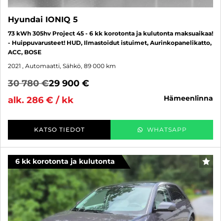
Hyundai IONIQ 5
73 kWh 305hv Project 45 - 6 kk korotonta ja kulutonta maksuaikaa!
- Huippuvarusteet! HUD, Ilmastoidut istuimet, Aurinkopanelikatto,
ACC, BOSE
2021
, Automaatti, Sähkö, 89 000 km
30 780 €
29 900 €
hämeenlinna
alk. 286 € / kk
KATSO TIEDOT
WHATSAPP
6 kk korotonta ja kulutonta
SUO