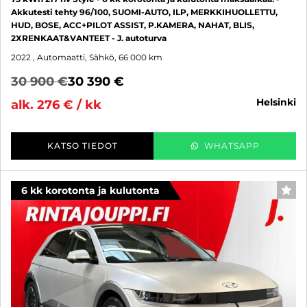
Akkutesti tehty 96/100, SUOMI-AUTO, ILP, MERKKIHUOLLETTU,
HUD, BOSE, ACC+PILOT ASSIST, P.KAMERA, NAHAT, BLIS,
2XRENKAAT&VANTEET - J. autoturva
2022
, Automaatti, Sähkö, 66 000 km
30 900 €
30 390 €
helsinki
alk. 276 € / kk
KATSO TIEDOT
WHATSAPP
6 kk korotonta ja kulutonta
SUO