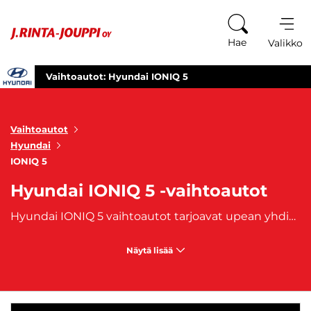
Siirry sisältöön
Hae
Valikko
Vaihtoautot: Hyundai IONIQ 5
Vaihtoautot
Hyundai
IONIQ 5
Hyundai IONIQ 5 -vaihtoautot
Hyundai IONIQ 5 vaihtoautot tarjoavat upean yhdistelmän futuristista muotoilua, edistyksellistä teknologiaa ja ympäristöystävällistä ajamista. Tämä täysin sähköinen crossover-malli erottuu edukseen modernilla ulkomuodollaan ja innovatiivisilla ominaisuuksillaan. Hyundai IONIQ 5 on suunniteltu tarjoamaan huipputason mukavuutta ja ajonautintoa samalla, kun se vähentää hiilidioksidipäästöjä ja polttoainekustannuksia. Hyundai IONIQ 5 tarjoaa tilavat ja laadukkaasti varustellut sisätilat, joissa on mukavat istuimet, edistyksellinen kosketusnäyttö ja älykäs navigointijärjestelmä. Auto on varustettu uusimmilla teknologioilla, kuten langattomilla latausmahdollisuuksilla, älykkäillä turvavarusteilla ja pitkällä sähköajomatkalla, mikä tekee siitä erinomaisen valinnan niin kaupunkiajoon kuin pidemmille matkoille. IONIQ 5 innovatiivinen suunnittelu ja suuret akkuvaihtoehdot tarjoavat käyttäjilleen sekä tyylikkään ajokokemuksen että huipputason suorituskyvyn. Hyundai IONIQ 5 vaihtoautot ovat täydellinen valinta niille, jotka arvostavat ympäristöystävällistä ajamista, huipputeknologiaa ja moderneja muotoiluratkaisuja. Tämä auto tarjoaa taloudellista ajamista ja tyylikästä ulkonäköä, ollen loistava valinta kaikille, jotka haluavat edelläkävijän roolin sähköautojen maailmassa. J. Rinta-Joupilta löydät käytetyt Hyundai IONIQ 5-vaihtoautot, joihin on saatavilla myös edullinen
Näytä lisää