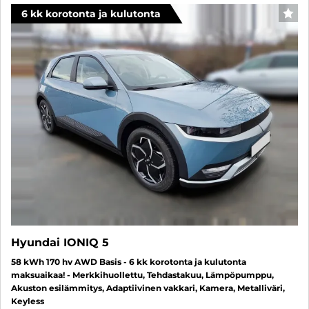
6 kk korotonta ja kulutonta
SUO
Hyundai IONIQ 5
58 kWh 170 hv AWD Basis - 6 kk korotonta ja kulutonta
maksuaikaa! - Merkkihuollettu, Tehdastakuu, Lämpöpumppu,
Akuston esilämmitys, Adaptiivinen vakkari, Kamera, Metalliväri,
Keyless