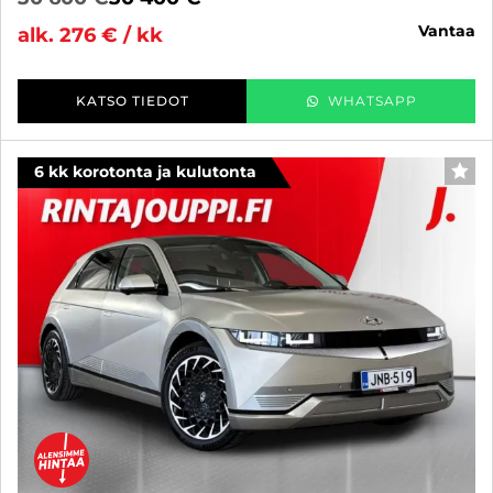
vantaa
alk. 276 € / kk
KATSO TIEDOT
WHATSAPP
6 kk korotonta ja kulutonta
SUO