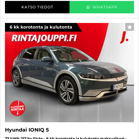
KATSO TIEDOT
WHATSAPP
6 kk korotonta ja kulutonta
SUO
Hyundai IONIQ 5
73 kWh 217 hv Style - 6 kk korotonta ja kulutonta maksuaikaa! -