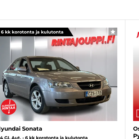
6 kk korotonta ja kulutonta
SUOSIKKI
yundai Sonata
O
P
,4 GL Aut. - 6 kk korotonta ja kulutonta