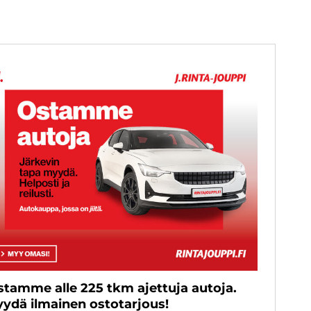
stamme alle 225 tkm ajettuja autoja.
yydä ilmainen ostotarjous!