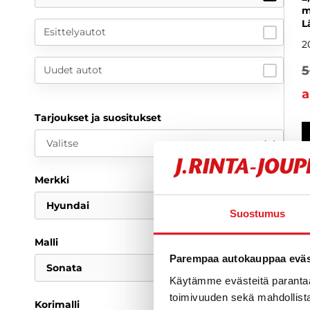
m
L
Esittelyautot
2
5
Uudet autot
a
Tarjoukset ja suositukset
Valitse
Merkki
Hyundai
Suostumus
Malli
Parempaa autokauppaa eväst
Sonata
Käytämme evästeitä paranta
toimivuuden sekä mahdollista
Korimalli