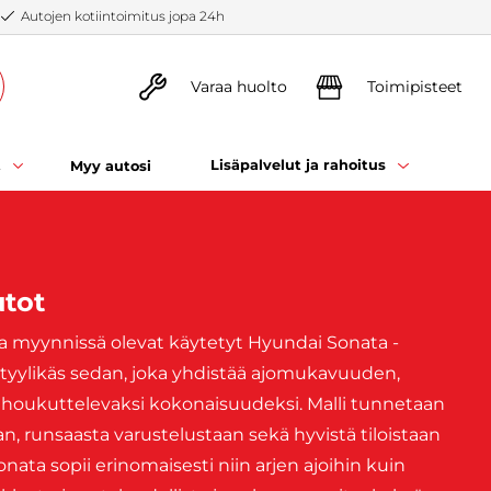
Autojen kotiintoimitus jopa 24h
Varaa huolto
Toimipisteet
t
Lisäpalvelut ja rahoitus
Myy autosi
utot
illa myynnissä olevat käytetyt Hyundai Sonata -
a tyylikäs sedan, joka yhdistää ajomukavuuden,
houkuttelevaksi kokonaisuudeksi. Malli tunnetaan
n, runsaasta varustelustaan sekä hyvistä tiloistaan
Sonata sopii erinomaisesti niin arjen ajoihin kuin