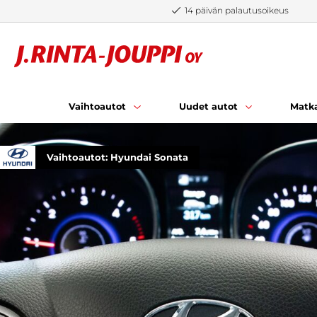
Siirry sisältöön
14 päivän palautusoikeus
Vaihtoautot
Uudet autot
Matka
Vaihtoautot: Hyundai Sonata