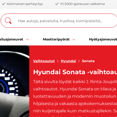
Kotimainen perheyritys
Yli 5000 ajoneuvon valikoima
iluajoneuvot
Moottoripyörät
Hyötyajoneuvo
Vaihtoautot
Hyundai
Sonata
Hyundai Sonata -vaihtoa
Tältä sivulta löydät kaikki J. Rinta-Joup
vaihtoautot. Hyundai Sonata on tilava j
luotettavuuden ja modernin muotoilun 
hiljaisesta ja vakaasta ajokokemuksestaa
niin kuljettajalle kuin matkustajillekin. 