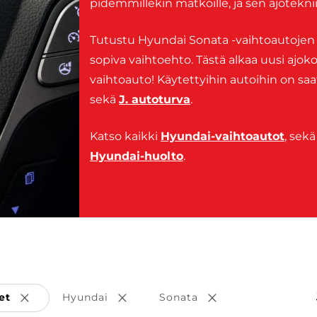
pidemmillekin matkoille, ja sen ajoteknii
Tutustu Hyundai Sonata -vaihtoautojen va
sopiva vaihtoehto. Tästä alkaa uusi ajok
vaihtoauto! Käytettyihin autoihin on saa
sekä
J. autoturva
.
Katso kaikki
Hyundai-vaihtoautot
, sek
Hyundai-huolto
.
et
Hyundai
Sonata
Poista valinta
Poista valinta
Poista valinta