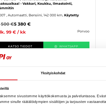
aksuaikaa! - Vakkari, Koukku, Ilmastointi,
ämmitin
007
, Automaatti, Bensiini, 142 000 km
Käytetty
 500 €
5 380 €
porvoo
lk. 99 € / kk
KATSO TIEDOT
WHATSAPP
Näytetään
1
/
1
ajon
Yksityiskohdat
eillä
aksemme sivustomme käyttökokemusta ja palveluntasoa. Eväst
mme sinulle räätälöidympien sisältöjen ja tarjousten vastaanott