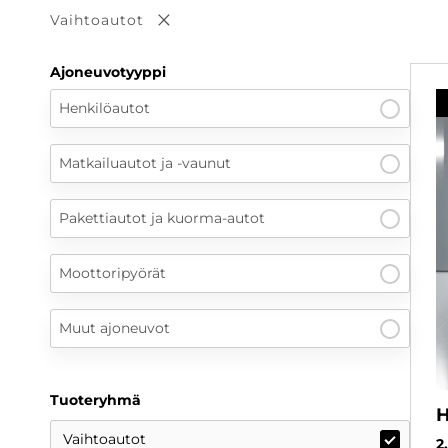
Vaihtoautot
Poista valinta
Ajoneuvotyyppi
Henkilöautot
Matkailuautot ja -vaunut
Pakettiautot ja kuorma-autot
Moottoripyörät
Muut ajoneuvot
Tuoteryhmä
H
Vaihtoautot
2