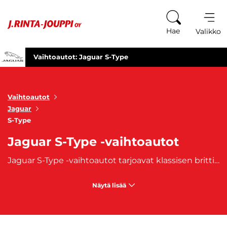
Siirry sisältöön
Hae
Valikko
Vaihtoautot: Jaguar S-Type
Vaihtoautot
Jaguar
S-Type
Jaguar S-Type -vaihtoautot
Jaguar S-Type -vaihtoautot tarjoavat klassisen brittiläisen eleganssin, suorituskyvyn ja ajomukavuuden yhdistelmän. Tämä keskikokoinen luksussedan on suunniteltu niille, jotka arvostavat hienostunutta muotoilua ja ylellisiä sisätiloja, mutta haluavat myös nauttia urheilullisesta ajokokemuksesta. Jaguar S-Type on erinomainen valinta niille, jotka haluavat laadukkaan ja ajattoman auton, joka säilyttää vetovoimansa ja arvokkuutensa vuodesta toiseen.
Näytä lisää