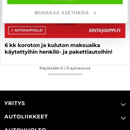
MUOKKAA ASETUKSIA
6 kk koroton ja kuluton maksuaika
käytettyihin henkilö- ja pakettiautoihin!
Näytetään
0
/
0
ajoneuvoa
YRITYS
AUTOLIIKKEET