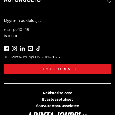
AUTOHUOLTO
Myynnin aukioloajat
ma - pe 10 - 18
la 10 - 16
Facebook
Instagram
LinkedIn
Youtube
Tiktok
© J. Rinta-Jouppi Oy 2019–2026
LIITY JII-KLUBIIN
Rekisteriseloste
Evästeasetukset
Saavutettavuusseloste