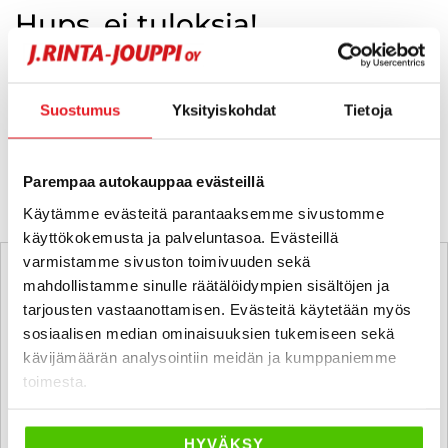
Hups, ei tuloksia!
Ei huolta, tässä valikoimassamme olevat lähimmät
vastaavat ajoneuvot.
Suostumus
Yksityiskohdat
Tietoja
KATSO VASTAAVANLAISET AUTOT
Parempaa autokauppaa evästeillä
Käytämme evästeitä parantaaksemme sivustomme
käyttökokemusta ja palveluntasoa. Evästeillä
varmistamme sivuston toimivuuden sekä
mahdollistamme sinulle räätälöidympien sisältöjen ja
tarjousten vastaanottamisen. Evästeitä käytetään myös
sosiaalisen median ominaisuuksien tukemiseen sekä
kävijämäärän analysointiin meidän ja kumppaniemme
toimesta.
HYVÄKSY