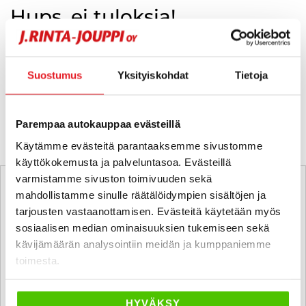
Hups, ei tuloksia!
Ei huolta, tässä valikoimassamme olevat lähimmät
vastaavat ajoneuvot.
Suostumus
Yksityiskohdat
Tietoja
KATSO VASTAAVANLAISET AUTOT
Parempaa autokauppaa evästeillä
Käytämme evästeitä parantaaksemme sivustomme
käyttökokemusta ja palveluntasoa. Evästeillä
varmistamme sivuston toimivuuden sekä
mahdollistamme sinulle räätälöidympien sisältöjen ja
tarjousten vastaanottamisen. Evästeitä käytetään myös
sosiaalisen median ominaisuuksien tukemiseen sekä
kävijämäärän analysointiin meidän ja kumppaniemme
toimesta.
HYVÄKSY