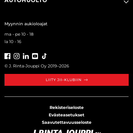
AUTOHUOLTO
Myynnin aukioloajat
ma - pe 10 - 18
la 10 - 16
Facebook
Instagram
LinkedIn
Youtube
Tiktok
© J. Rinta-Jouppi Oy 2019–2026
LIITY JII-KLUBIIN
Rekisteriseloste
Evästeasetukset
Saavutettavuusseloste