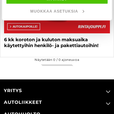
MUOKKAA ASETUKSIA
6 kk koroton ja kuluton maksuaika
käytettyihin henkilö- ja pakettiautoihin!
Näytetään
0
/
0
ajoneuvoa
YRITYS
AUTOLIIKKEET