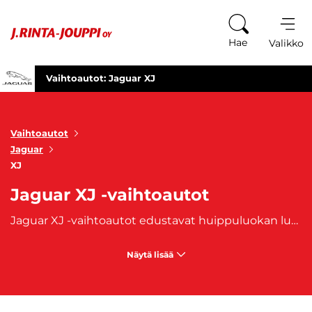
Siirry sisältöön
Hae
Valikko
Vaihtoautot: Jaguar XJ
Vaihtoautot
Jaguar
XJ
Jaguar XJ -vaihtoautot
Jaguar XJ -vaihtoautot edustavat huippuluokan luksusta, suorituskykyä ja ajomukavuutta, tarjoten unohtumattoman ajokokemuksen niille, jotka etsivät ajoneuvoa, jossa yhdistyvät tyylikkyys ja voima. XJ on Jaguarin lippulaivasedan, jossa yhdistyvät brittiläinen eleganssi ja innovatiivinen teknologia. Tämä ylellinen sedan on suunniteltu kuljettajille, jotka arvostavat korkeatasoista viimeistelyä, ylellisiä sisätiloja ja vaikuttavaa suorituskykyä.
Näytä lisää