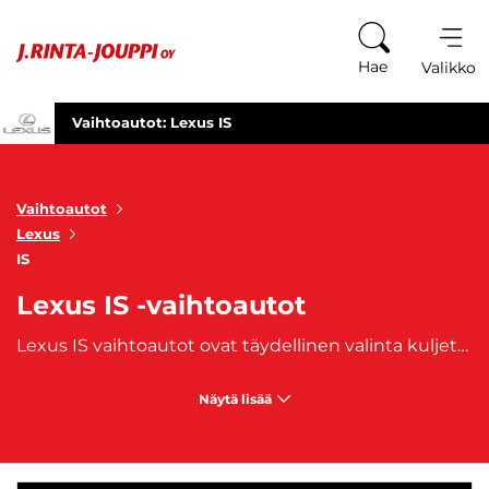
Siirry sisältöön
Hae
Valikko
Vaihtoautot: Lexus IS
Vaihtoautot
Lexus
IS
Lexus IS -vaihtoautot
Lexus IS vaihtoautot ovat täydellinen valinta kuljettajille, jotka arvostavat sporttista suorituskykyä ja ylellistä ajokokemusta. Tämä tyylikäs sedan on tunnettu dynaamisesta muotoilustaan ja hienostuneista yksityiskohdistaan, jotka korostavat sen urheilullista luonnetta. Lexus IS vaihtoautot yhdistävät huippuluokan ajomukavuuden, laadukkaat materiaalit ja edistykselliset teknologiat, tarjoten nautinnollisen ajokokemuksen niin kaupunkiajossa kuin maantiellä. Lexus IS tarjoaa sisätiloissa korkealuokkaisen viimeistelyn ja ergonomisen muotoilun, jotka tekevät matkustamisesta mukavaa kaikille matkustajille. Varustelu sisältää muun muassa kosketusnäytön, huipputason äänentoistojärjestelmän ja kattavat turvajärjestelmät. Suorituskykyisillä moottoreillaan ja tarkalla ajotuntumallaan Lexus IS tarjoaa voimakkaan ja dynaamisen ajokokemuksen, joka sopii vaativille kuljettajille, jotka haluavat yhdistää ajonautinnon ja tyylin. Lexus IS vaihtoautot sopivat erityisesti niille, jotka arvostavat urheilullisuutta, teknologiaa ja huippuluokan varustelua. Tämä sedan tarjoaa upean ajokokemuksen ja on loistava valinta niin työmatkalaisille kuin niille, jotka etsivät ylellistä mutta käytännöllistä autoa päivittäiseen ajoon. J. Rinta-Joupilta käytetyt Lexus IS-vaihtoautot, joihin on saatavilla edullinen
Näytä lisää