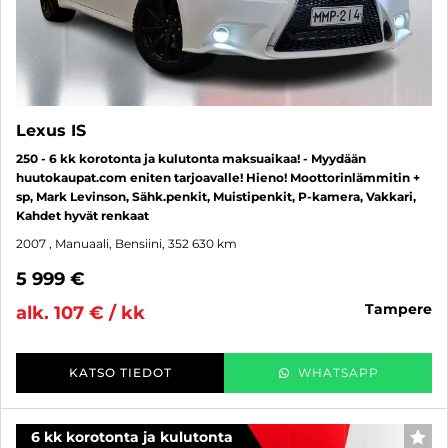
Lexus IS
250 - 6 kk korotonta ja kulutonta maksuaikaa! - Myydään
huutokaupat.com eniten tarjoavalle! Hieno! Moottorinlämmitin +
sp, Mark Levinson, Sähk.penkit, Muistipenkit, P-kamera, Vakkari,
Kahdet hyvät renkaat
2007
, Manuaali, Bensiini, 352 630 km
5 999 €
tampere
alk. 107 € / kk
KATSO TIEDOT
WHATSAPP
6 kk korotonta ja kulutonta
SUO