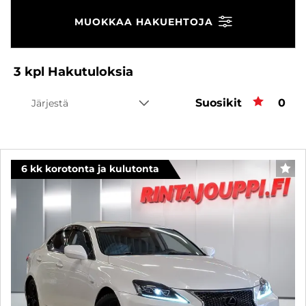
MUOKKAA HAKUEHTOJA
3
kpl
Hakutuloksia
Suosikit
Suos
0
Järjestä
6 kk korotonta ja kulutonta
SUO