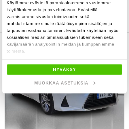
Käytämme evästeitä parantaaksemme sivustomme
jyväskylä
alk. 156 € / kk
käyttökokemusta ja palveluntasoa. Evästeillä
varmistamme sivuston toimivuuden sekä
KATSO TIEDOT
WHATSAPP
mahdollistamme sinulle räätälöidympien sisältöjen ja
tarjousten vastaanottamisen. Evästeitä käytetään myös
sosiaalisen median ominaisuuksien tukemiseen sekä
6 kk korotonta ja kulutonta
SUO
kävijämäärän analysointiin meidän ja kumppaniemme
toimesta.
HYVÄKSY
MUOKKAA ASETUKSIA