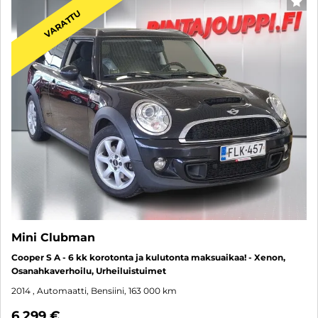
SUO
VARATTU
Mini Clubman
Cooper S A - 6 kk korotonta ja kulutonta maksuaikaa! - Xenon,
Osanahkaverhoilu, Urheiluistuimet
2014
, Automaatti, Bensiini, 163 000 km
6 299 €