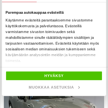
Mini Clubman
Parempaa autokauppaa evästeillä
Cooper A Business Plus - 6 kk korotonta ja kulutonta maksuaikaa! -
Käytämme evästeitä parantaaksemme sivustomme
Suomi-auto, LED, Tutkat, Vakkari - J. autoturva
käyttökokemusta ja palveluntasoa. Evästeillä
2019
, Automaatti, Bensiini, 130 000 km
varmistamme sivuston toimivuuden sekä
17 880 €
mahdollistamme sinulle räätälöidympien sisältöjen ja
tarjousten vastaanottamisen. Evästeitä käytetään myös
kuopio
alk. 203 € / kk
sosiaalisen median ominaisuuksien tukemiseen sekä
kävijämäärän analysointiin meidän ja kumppaniemme
KATSO TIEDOT
WHATSAPP
toimesta.
6 kk korotonta ja kulutonta
HYVÄKSY
SUO
MUOKKAA ASETUKSIA