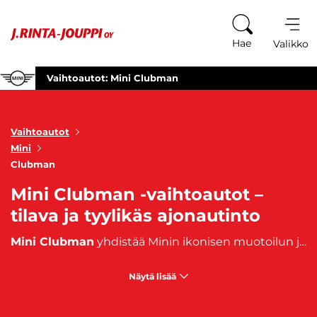
Siirry sisältöön
Hae
Valikko
Vaihtoautot: Mini Clubman
Vaihtoautot
Mini
Clubman
Mini Clubman -vaihtoautot –
tilava ja tyylikäs ajonautinto
Mini Clubman
yhdistää Minin ikonisen muotoilun ja ajonautinnon yllättävän tilavaan ja monipuoliseen koriin. Tämä erikoisella, kaksiosaisella takaluukulla varustettu malli on suunniteltu tuomaan mukavuutta ja käytännöllisyyttä jokapäiväiseen ajoon. Clubman tarjoaa laajan tavaratilan, tilavat sisätilat sekä taitettavat takapenkit, jotka lisäävät muunneltavuutta. Sen sisustus henkii Minin omaleimaista tyyliä, ja laadukkaat materiaalit tekevät ajokokemuksesta nautinnollisen sekä kuljettajalle että matkustajille.
Näytä lisää