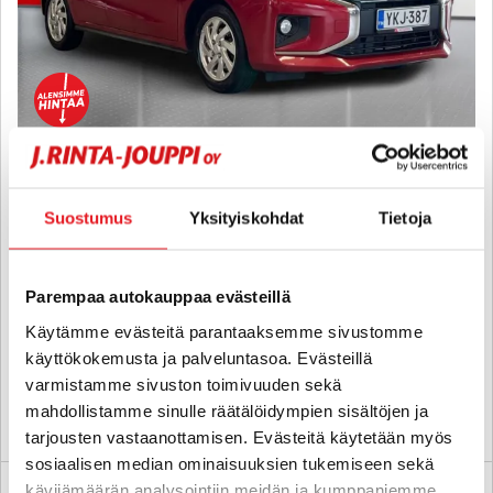
Mitsubishi Space Star
Mitsubishi Space Star Monikäyttöajoneuvo (AF) 4ov 1193cm3 - 6 kk
Suostumus
Yksityiskohdat
Tietoja
korotonta ja kulutonta maksuaikaa! - Todella siisti, vakkari,
ilmastointi,
2020
, Automaatti, Bensiini, 68 000 km
Parempaa autokauppaa evästeillä
11 880 €
11 430 €
Käytämme evästeitä parantaaksemme sivustomme
lahti
alk. 141 € / kk
käyttökokemusta ja palveluntasoa. Evästeillä
varmistamme sivuston toimivuuden sekä
mahdollistamme sinulle räätälöidympien sisältöjen ja
KATSO TIEDOT
WHATSAPP
tarjousten vastaanottamisen. Evästeitä käytetään myös
sosiaalisen median ominaisuuksien tukemiseen sekä
kävijämäärän analysointiin meidän ja kumppaniemme