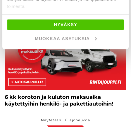
toimesta.
HYVÄKSY
MUOKKAA ASETUKSIA
6 kk koroton ja kuluton maksuaika
käytettyihin henkilö- ja pakettiautoihin!
Näytetään
1
/
1
ajoneuvoa