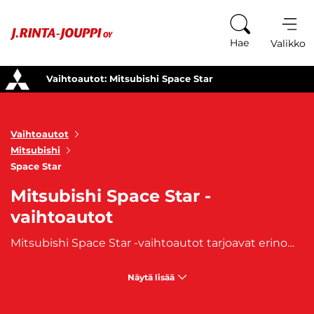
Siirry sisältöön
Hae
Valikko
Vaihtoautot: Mitsubishi Space Star
Vaihtoautot
Mitsubishi
Space Star
Mitsubishi Space Star -
vaihtoautot
Mitsubishi Space Star -vaihtoautot tarjoavat erinomaisen yhdistelmän taloudellisuutta, ketteryyttä ja käytännöllisyyttä kompaktissa viistoperämuodossa. Tämä kaupunkiauto on suunniteltu erityisesti kuljettajille, jotka arvostavat pientä auton kokoa, helppoa käsiteltävyyttä ja alhaisia käyttökustannuksia, mutta eivät halua tinkiä mukavuudesta tai käytännöllisyydestä. Mitsubishi Space Star tunnetaan luotettavuudestaan, taloudellisuudestaan ja edullisuudestaan, mikä tekee siitä loistavan valinnan kaupunkiliikenteeseen tai ensiautoksi. Mitsubishi Space Star -vaihtoautot ovat varustettu taloudellisilla ja pienikokoisilla moottoreilla, jotka tarjoavat alhaisen polttoaineenkulutuksen ja vähäiset päästöt. Näiden ominaisuuksien ansiosta Space Star on erittäin kustannustehokas ja ympäristöystävällinen valinta päivittäisiin ajotarpeisiin. Pienen kokonsa ja ketteryytensä ansiosta Space Star on ihanteellinen auto kaupunkiliikenteessä, sillä sen ohjaus on tarkka ja auto on helppo pysäköidä ahtaissa paikoissa.
Näytä lisää