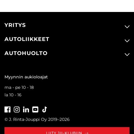
YRITYS
AUTOLIIKKEET
AUTOHUOLTO
Myynnin aukioloajat
ma - pe 10 - 18
la 10 - 16
Facebook
Instagram
LinkedIn
Youtube
Tiktok
© J. Rinta-Jouppi Oy 2019–2026
LIITY JII-KLUBIIN