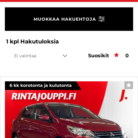
MUOKKAA HAKUEHTOJA
1
kpl
Hakutuloksia
Suosikit
Suos
0
Ei valintaa
6 kk korotonta ja kulutonta
SUO