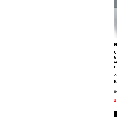
G
6
a
B
2
K
2
a