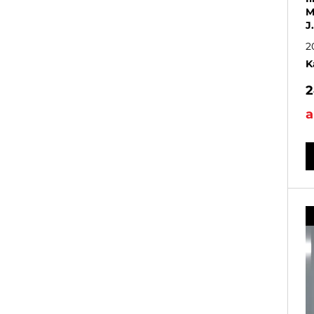
M
J
2
K
2
a