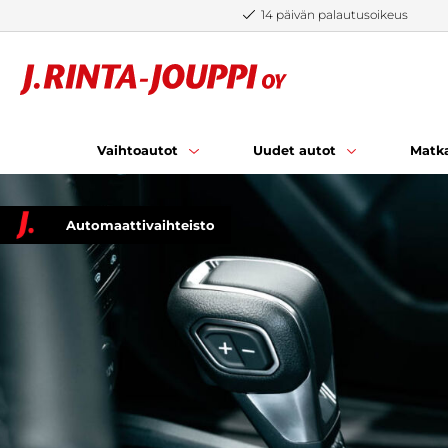
Siirry sisältöön
14 päivän palautusoikeus
Vaihtoautot
Uudet autot
Matka
Automaattivaihteisto