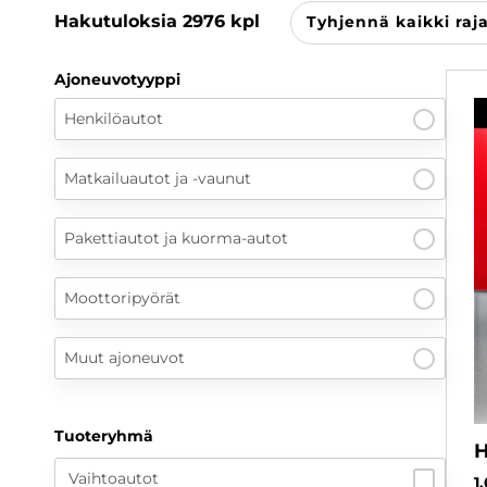
Hakutuloksia
2976
kpl
Tyhjennä kaikki raj
Ajoneuvotyyppi
Henkilöautot
Matkailuautot ja -vaunut
Pakettiautot ja kuorma-autot
Moottoripyörät
Muut ajoneuvot
Tuoteryhmä
H
Vaihtoautot
1