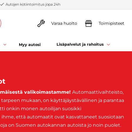
Autojen kotiintoimitus jopa 24h
Varaa huolto
Toimipisteet
t
Lisäpalvelut ja rahoitus
Myy autosi
ot
timäisestä valikoimastamme!
Automaattivaihteisto,
i tarpeen mukaan, on käyttäjäystävällinen ja parantaa
i onkin monen autoilijan suosikki
e ihme, että automaatit ovat kasvattaneet suosiotaan
toja on Suomen autokannan autoista jo noin puolet.