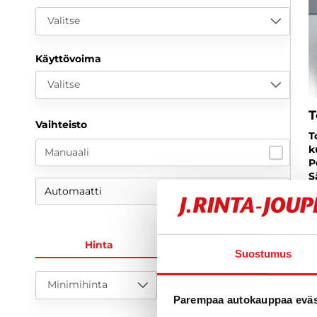
Valitse
Käyttövoima
Valitse
T
Vaihteisto
T
k
Manuaali
P
S
Automaatti
2
1
Hinta
KK-erä
a
Suostumus
Minimihinta
Maksimihinta
Parempaa autokauppaa eväst