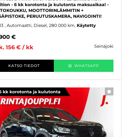
ition - 6 kk korotonta ja kulutonta maksuaikaa! -
TOKOUKKU, MOOTTORINLÄMMITIN +
SÄPISTOKE, PERUUTUSKAMERA, NAVIGOINTI!
13
, Automaatti, Diesel, 280 000 km
Käytetty
 900 €
seinäjoki
k. 156 € / kk
KATSO TIEDOT
WHATSAPP
6 kk korotonta ja kulutonta
SUOSIKKI