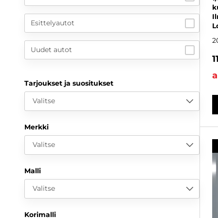
k
I
Esittelyautot
L
2
Uudet autot
1
a
Tarjoukset ja suositukset
Valitse
Merkki
Valitse
Malli
Valitse
Korimalli