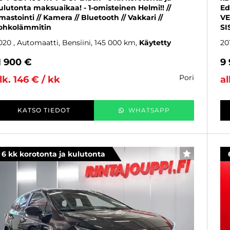
ulutonta maksuaikaa! - 1-omisteinen Helmi!! //
Ed
lmastointi // Kamera // Bluetooth // Vakkari //
VE
ohkolämmitin
SI
020
, Automaatti, Bensiini, 145 000 km
Käytetty
20
1 900 €
9
pori
lk. 146 € / kk
al
KATSO TIEDOT
WHATSAPP
6 kk korotonta ja kulutonta
SUOSIKKI