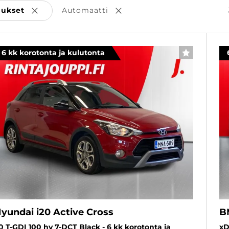
aukset
Automaatti
Poista valinta
Poista valinta
6 kk korotonta ja kulutonta
SUOSIKKI
yundai i20 Active Cross
B
,0 T-GDI 100 hv 7-DCT Black - 6 kk korotonta ja
xD