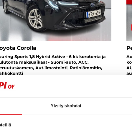
oyota Corolla
P
ouring Sports 1,8 Hybrid Active - 6 kk korotonta ja
Ac
ulutonta maksuaikaa! - Suomi-auto, ACC,
ko
eruutuskamera, Aut.ilmastointi, Ratinlämmitin,
AU
ähkökontti
au
020
, Automaatti, Hybridi, 309 000 km
Käytetty
20
3 290 €
2
jyväskylä
lk. 159 € / kk
al
Yksityiskohdat
KATSO TIEDOT
WHATSAPP
eillä