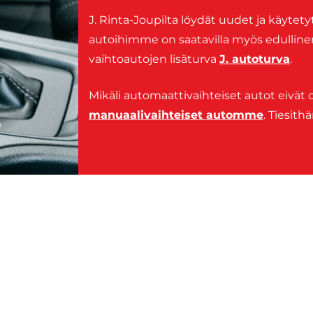
J. Rinta-Joupilta löydät uudet ja käytet
autoihimme on saatavilla myös edullin
vaihtoautojen lisäturva
J. autoturva
.
Mikäli automaattivaihteiset autot eivät o
manuaalivaihteiset automme
. Tiesith