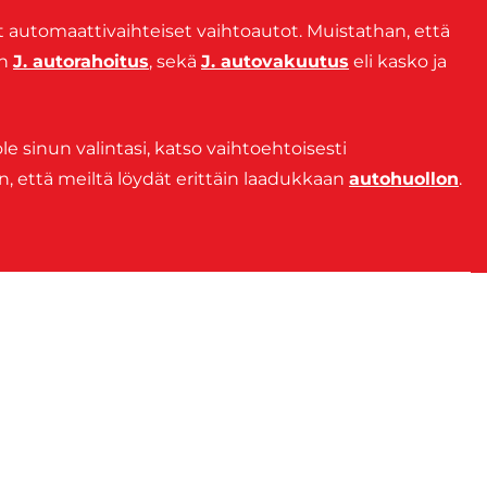
yt automaattivaihteiset vaihtoautot. Muistathan, että
en
J. autorahoitus
, sekä
J. autovakuutus
eli kasko ja
le sinun valintasi, katso vaihtoehtoisesti
än, että meiltä löydät erittäin laadukkaan
autohuollon
.