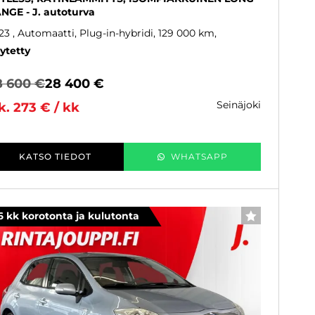
NGE - J. autoturva
23
, Automaatti, Plug-in-hybridi, 129 000 km
ytetty
8 600 €
28 400 €
seinäjoki
k. 273 € / kk
KATSO TIEDOT
WHATSAPP
6 kk korotonta ja kulutonta
SUOSIKKI