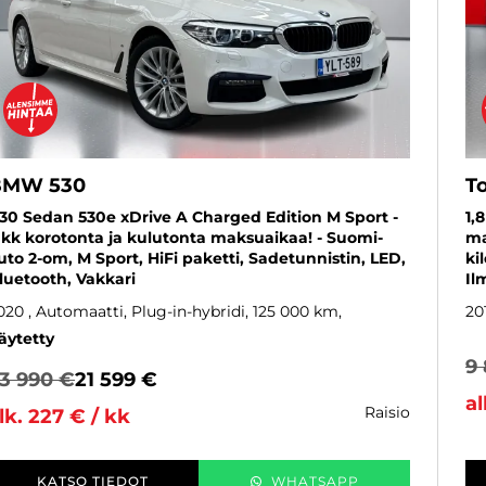
BMW 530
T
30 Sedan 530e xDrive A Charged Edition M Sport -
1,
 kk korotonta ja kulutonta maksuaikaa! - Suomi-
ma
uto 2-om, M Sport, HiFi paketti, Sadetunnistin, LED,
ki
luetooth, Vakkari
Il
020
, Automaatti, Plug-in-hybridi, 125 000 km
20
äytetty
9
3 990 €
21 599 €
al
raisio
lk. 227 € / kk
KATSO TIEDOT
WHATSAPP