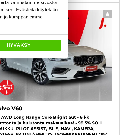
eillä varmistamme sivuston
amisen. Evästeitä käytetään
6 kk korotonta ja kulutonta
SUOSIKKI
dän ja kumppaniemme
HYVÄKSY
olvo V60
 AWD Long Range Core Bright aut - 6 kk
rotonta ja kulutonta maksuaikaa! - 99,5% SOH,
UKKU, PILOT ASSIST, BLIS, NAVI, KAMERA,
YLESS, RATINLÄMMITYS, ISOMPIAKKUINEN LONG