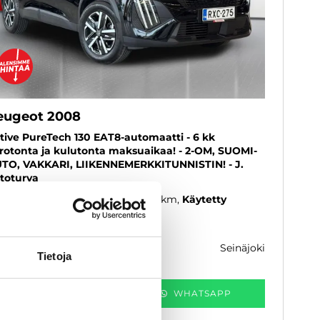
eugeot 2008
tive PureTech 130 EAT8-automaatti - 6 kk
rotonta ja kulutonta maksuaikaa! - 2-OM, SUOMI-
TO, VAKKARI, LIIKENNEMERKKITUNNISTIN! - J.
toturva
24
, Automaatti, Bensiini, 15 000 km
Käytetty
1 600 €
20 800 €
seinäjoki
k. 220 € / kk
Tietoja
KATSO TIEDOT
WHATSAPP