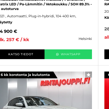
atrix LED / Pa-Lämmitin / Vetokoukku / SOH 89.3% -
RA
. autoturva
20
021
, Automaatti, Plug-in-hybridi, 104 400 km
Kä
äytetty
2
4 900 €
al
helsinki
lk. 257 € / kk
KATSO TIEDOT
WHATSAPP
6 kk korotonta ja kulutonta
SUOSIKKI