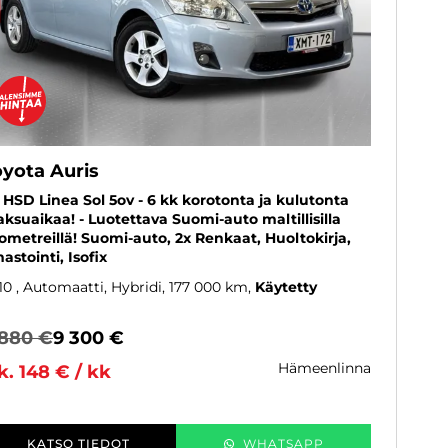
oyota Auris
8 HSD Linea Sol 5ov - 6 kk korotonta ja kulutonta
ksuaikaa! - Luotettava Suomi-auto maltillisilla
lometreillä! Suomi-auto, 2x Renkaat, Huoltokirja,
mastointi, Isofix
10
, Automaatti, Hybridi, 177 000 km
Käytetty
 880 €
9 300 €
hämeenlinna
k. 148 € / kk
KATSO TIEDOT
WHATSAPP