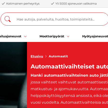
Kotimainen perheyritys
Yli 5000 ajoneuvon valikoima
iluajoneuvot
Moottoripyörät
Hyötyajoneuvo
Etusivu
Automaatit
Automaattivaihteiset aut
Hanki automaattivaihteinen auto jät
jossa vaihteet vaihtuvat automaattisest
matkustus- ja ajomukavuutta. Automaatt
helppokäyttöisyytensä ansiosta, eikä ol
vuosi vuodelta. Automaattivaihteisia au