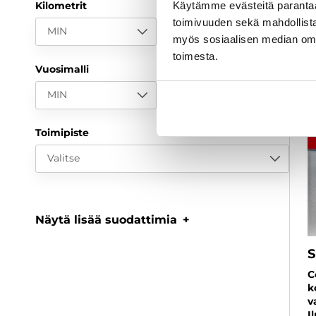
Kilometrit
Käytämme evästeitä paranta
toimivuuden sekä mahdollista
MIN
MAX
myös sosiaalisen median om
toimesta.
Vuosimalli
MIN
MAX
Toimipiste
Valitse
Näytä lisää suodattimia
S
C
k
v
I