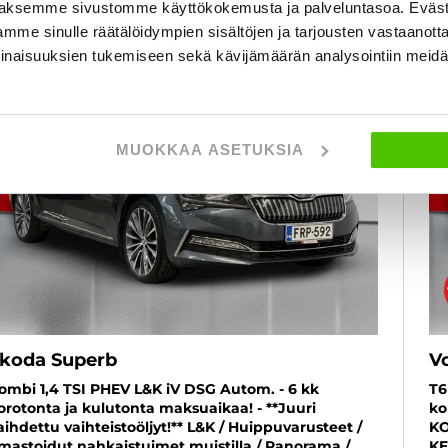
aksemme sivustomme käyttökokemusta ja palveluntasoa. Eväst
mme sinulle räätälöidympien sisältöjen ja tarjousten vastaanott
6 kk korotonta ja kulutonta
SUOSIKKI
inaisuuksien tukemiseen sekä kävijämäärän analysointiin mei
MUOKKAA ASETUKSIA
koda Superb
V
ombi 1,4 TSI PHEV L&K iV DSG Autom. - 6 kk
T6
orotonta ja kulutonta maksuaikaa! - **Juuri
ko
aihdettu vaihteistoöljyt!** L&K / Huippuvarusteet /
KO
lmastoidut nahkaistuimet muistilla / Panorama /
KE