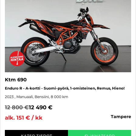
Ktm 690
Enduro R - A-kortti - Suomi-pyörä, 1-omisteinen, Remus, Hieno!
2023
, Manuaali, Bensiini, 8 000 km
12 800 €
12 490 €
tampere
alk. 151 € / kk
KATSO TIEDOT
WHATSAPP