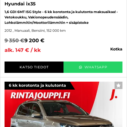
Hyundai ix35
1,6 GDI 6MT ISG Style - 6 kk korotonta ja kulutonta maksuaikaa! -
Vetokoukku, Vakionopeudensäädin,
Lohkolämmitin/Moottorilämmitin + sisäpistoke
2012
, Manuaali, Bensiini, 152 000 km
9 350 €
9 200 €
kotka
alk. 147 € / kk
KATSO TIEDOT
WHATSAPP
6 kk korotonta ja kulutonta
SUO