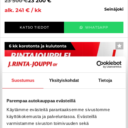
23 500 €
23 200 €
seinäjoki
alk. 241 € / kk
KATSO TIEDOT
WHATSAPP
6 kk korotonta ja kulutonta
SUO
Suostumus
Yksityiskohdat
Tietoja
Parempaa autokauppaa evästeillä
Käytämme evästeitä parantaaksemme sivustomme
käyttökokemusta ja palveluntasoa. Evästeillä
varmistamme sivuston toimivuuden sekä