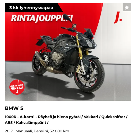
3 kk lyhennysvapaa
SUO
BMW S
1000R - A-kortti - Räyheä ja hieno pyörä! / Vakkari / Quickshifter /
ABS / Kahvalämppärit /
2017
, Manuaali, Bensiini, 32 000 km