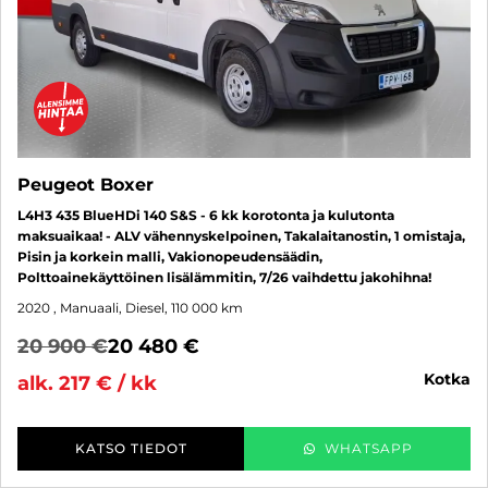
Peugeot Boxer
L4H3 435 BlueHDi 140 S&S - 6 kk korotonta ja kulutonta
maksuaikaa! - ALV vähennyskelpoinen, Takalaitanostin, 1 omistaja,
Pisin ja korkein malli, Vakionopeudensäädin,
Polttoainekäyttöinen lisälämmitin, 7/26 vaihdettu jakohihna!
2020
, Manuaali, Diesel, 110 000 km
20 900 €
20 480 €
kotka
alk. 217 € / kk
KATSO TIEDOT
WHATSAPP