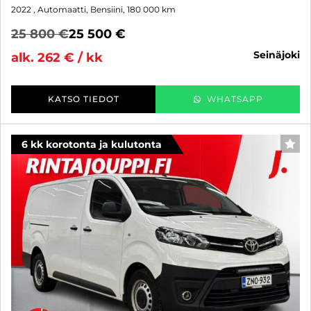
2022
, Automaatti, Bensiini, 180 000 km
25 800 €
25 500 €
seinäjoki
alk. 262 € / kk
KATSO TIEDOT
WHATSAPP
6 kk korotonta ja kulutonta
SUO