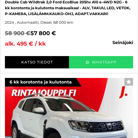
Double Cab Wildtrak 2,0 Ford EcoBlue 205hv A10 e-4WD N2G - 6
kk korotonta ja kulutonta maksuaikaa! - ALV, TAKUU, LED, VETOK,
P-KAMERA, LISÄLÄMM.KAUKO-OHJ, ADAPT.VAKKARI!
2024
, Automaatti, Diesel, 68 000 km
58 900 €
57 800 €
seinäjoki
alk. 495 € / kk
KATSO TIEDOT
WHATSAPP
6 kk korotonta ja kulutonta
SUO