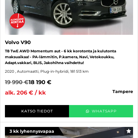
Volvo V90
T8 TwE AWD Momentum aut - 6 kk korotonta ja kulutonta
maksuaikaa! - PA-lämmitin, P.kamera, Navi, Vetokoukku,
Adapt.vakkari, BLIS, Jakohihna vaihdettu!
2020
, Automaatti, Plug-in-hybridi, 181 513 km
19 990 €
18 190 €
tampere
alk. 206 € / kk
KATSO TIEDOT
WHATSAPP
3 kk lyhennysvapaa
SUO