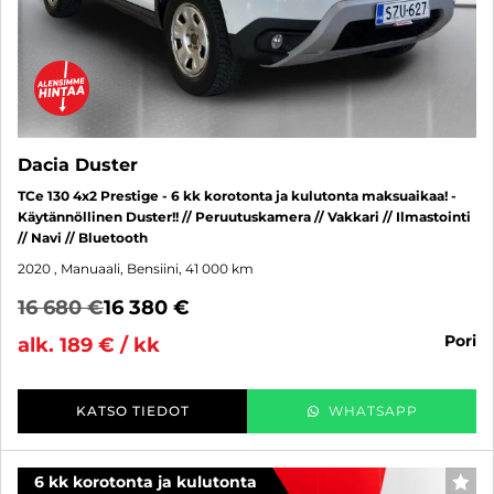
Dacia Duster
TCe 130 4x2 Prestige - 6 kk korotonta ja kulutonta maksuaikaa! -
Käytännöllinen Duster!! // Peruutuskamera // Vakkari // Ilmastointi
// Navi // Bluetooth
2020
, Manuaali, Bensiini, 41 000 km
16 680 €
16 380 €
pori
alk. 189 € / kk
KATSO TIEDOT
WHATSAPP
6 kk korotonta ja kulutonta
SUO