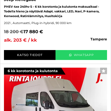
PHEV 4xe 240hv S - 6 kk korotonta ja kulutonta maksuaikaa! -
Todella hieno ja näyttävä! Adapt. vakkari, LED, Navi, P-kamera,
Kenwood, Ratinlämmitys, Huoltokirja
2021
, Automaatti, Plug-in-hybridi, 90 000 km
18 200 €
17 880 €
tampere
alk. 203 € / kk
KATSO TIEDOT
WHATSAPP
6 kk korotonta ja kulutonta
SUO