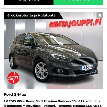
6 kk korotonta ja kulutonta
SUO
Ford S-Max
2,0 TDCi 180hv PowerShift Titanium Business 5D - 6 kk korotonta
ja kulutonta maksuaikaa! - Vakkari, Panorama, Koukku, LED-valot,