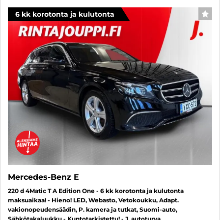
6 kk korotonta ja kulutonta
SUO
Mercedes-Benz E
220 d 4Matic T A Edition One - 6 kk korotonta ja kulutonta
maksuaikaa! - Hieno! LED, Webasto, Vetokoukku, Adapt.
vakionopeudensäädin, P. kamera ja tutkat, Suomi-auto,
Sähkötakaluukku - Kuntotarkistettu! - J. autoturva