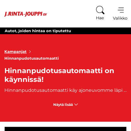
Siirry sisältöön
Hae
Valikko
Autot, joiden hintaa on tiputettu
Kampanjat
Hinnanpudotusautomaatti
Hinnanpudotusautomaatti on
käynnissä!
Hinnanpudotusautomaatti käy ajoneuvomme läpi ja laskee hintoja automaattisesti.
Näytä lisää