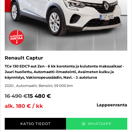
Renault Captur
TCe 130 EDC7-aut Zen - 6 kk korotonta ja kulutonta maksuaikaa! -
Juuri huollettu, Automaatti-ilmastointi, Avaimeton kulku ja
käynnistys, Vakionopeussäädin, Navi. - J. autoturva
2020
, Automaatti, Bensiini, 59 000 km
16 490 €
15 480 €
lappeenranta
alk. 180 € / kk
KATSO TIEDOT
WHATSAPP