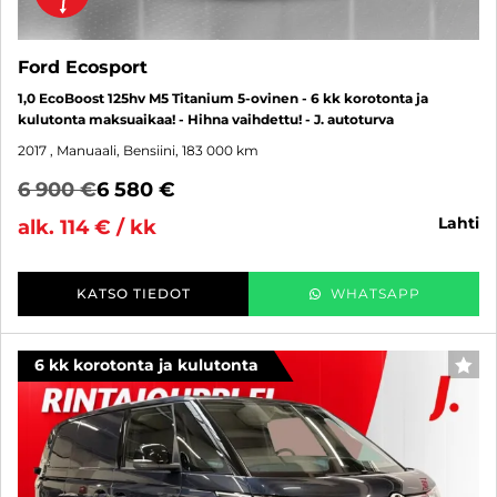
Ford Ecosport
1,0 EcoBoost 125hv M5 Titanium 5-ovinen - 6 kk korotonta ja
kulutonta maksuaikaa! - Hihna vaihdettu! - J. autoturva
2017
, Manuaali, Bensiini, 183 000 km
6 900 €
6 580 €
lahti
alk. 114 € / kk
KATSO TIEDOT
WHATSAPP
6 kk korotonta ja kulutonta
SUO