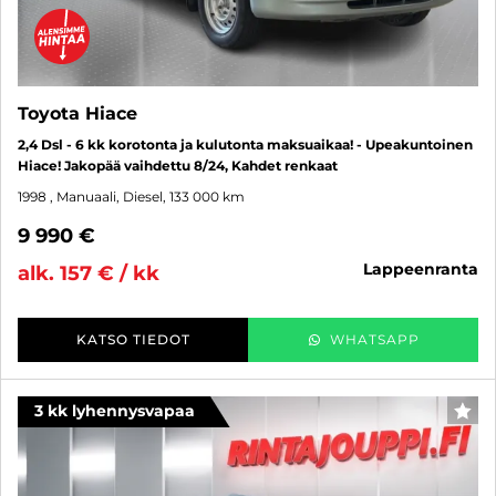
Toyota Hiace
2,4 Dsl - 6 kk korotonta ja kulutonta maksuaikaa! - Upeakuntoinen
Hiace! Jakopää vaihdettu 8/24, Kahdet renkaat
1998
, Manuaali, Diesel, 133 000 km
9 990 €
lappeenranta
alk. 157 € / kk
KATSO TIEDOT
WHATSAPP
3 kk lyhennysvapaa
SUO