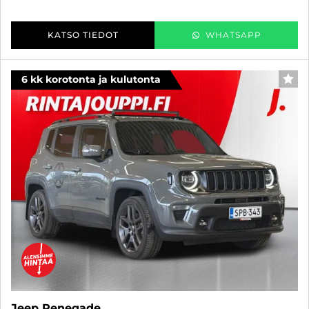
KATSO TIEDOT
WHATSAPP
6 kk korotonta ja kulutonta
SUO
Jeep Renegade