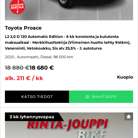
Toyota Proace
L2 2,0 D 120 Automatic Edition - 6 kk korotonta ja kulutonta
maksuaikaa! - Merkkihuoltokirja (Viimeinen huolto tehty 94tkm),
Vanerointi, Vetokoukku, Sis alv 25,5% - J. autoturva
2020
, Automaatti, Diesel, 98 000 km
18 880 €
18 680 €
kuopio
alk. 211 € / kk
KATSO TIEDOT
WHATSAPP
3 kk lyhennysvapaa
SUO