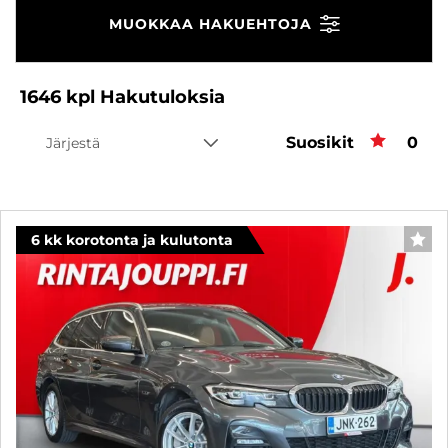
MUOKKAA HAKUEHTOJA
1646
kpl
Hakutuloksia
Suosikit
Suos
0
Järjestä
6 kk korotonta ja kulutonta
SUO