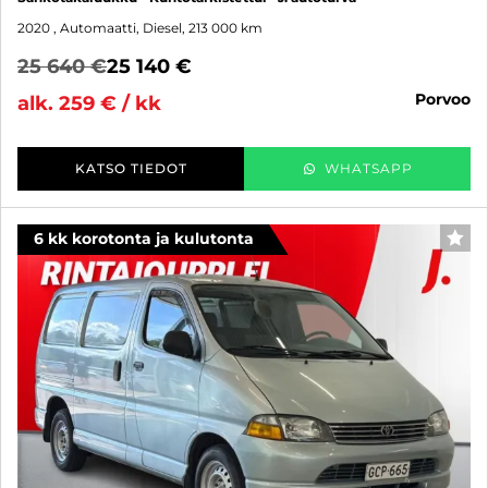
2020
, Automaatti, Diesel, 213 000 km
25 640 €
25 140 €
porvoo
alk. 259 € / kk
KATSO TIEDOT
WHATSAPP
6 kk korotonta ja kulutonta
SUO