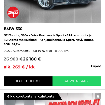
BMW 330
G21 Touring 330e xDrive Business M Sport - 6 kk korotonta ja
kulutonta maksuaikaa! - Konjakkinahat, M-Sport, Navi, Tutkat,
SOH: 87,7%
2022
, Automaatti, Plug-in-hybridi, 110 000 km
26 900 €
26 180 €
espoo
alk. 269 € / kk
KATSO TIEDOT
WHATSAPP
6 kk korotonta ja kulutonta
SUO