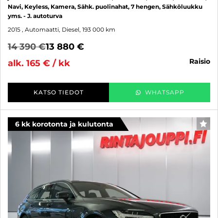
Navi, Keyless, Kamera, Sähk. puolinahat, 7 hengen, Sähköluukku
yms. - J. autoturva
2015
, Automaatti, Diesel, 193 000 km
14 390 €
13 880 €
raisio
alk. 165 € / kk
KATSO TIEDOT
WHATSAPP
6 kk korotonta ja kulutonta
SUO