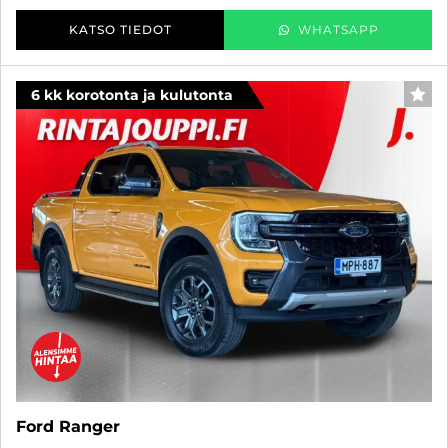
KATSO TIEDOT
WHATSAPP
6 kk korotonta ja kulutonta
SUO
Ford Ranger