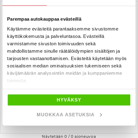
Parempaa autokauppaa evästeillä
Käytämme evästeitä parantaaksemme sivustomme
käyttökokemusta ja palveluntasoa. Evästeillä
varmistamme sivuston toimivuuden sekä
mahdollistamme sinulle räätälöidympien sisältöjen ja
tarjousten vastaanottamisen. Evästeitä käytetään myös
sosiaalisen median ominaisuuksien tukemiseen sekä
kävijämäärän analysointiin meidän ja kumppaniemme
toimesta.
HYVÄKSY
Ostamme alle 225 tkm ajettuja autoja.
MUOKKAA ASETUKSIA
Pyydä ilmainen ostotarjous!
Näytetään
0
/
0
ajoneuvoa