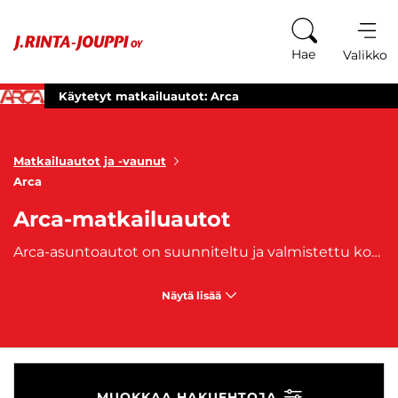
Siirry sisältöön
Hae
Valikko
Käytetyt matkailuautot: Arca
Matkailuautot ja -vaunut
Arca
Arca-matkailuautot
Arca-asuntoautot on suunniteltu ja valmistettu kokonaan Italiassa. Arca-matkailuautot erottuvat hienostuneilla ja innovatiivisilla ratkaisuillaan. J. Rinta-Joupilta hankit kätevästi laadukkaat, käytetyt Arca-matkailuajoneuvot. Matkailuajoneuvoihimme on saatavilla myös edullinen
Näytä lisää
MUOKKAA HAKUEHTOJA