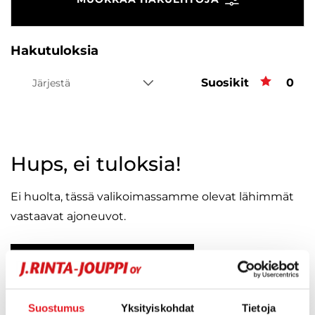
Hakutuloksia
Suosikit
Suos
0
Järjestä
Hups, ei tuloksia!
Ei huolta, tässä valikoimassamme olevat lähimmät
vastaavat ajoneuvot.
KATSO VASTAAVANLAISET AUTOT
Suostumus
Yksityiskohdat
Tietoja