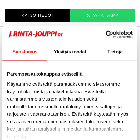
KATSO TIEDOT
WHATSAPP
SUO
Suostumus
Yksityiskohdat
Tietoja
Parempaa autokauppaa evästeillä
Käytämme evästeitä parantaaksemme sivustomme
käyttökokemusta ja palveluntasoa. Evästeillä
varmistamme sivuston toimivuuden sekä
mahdollistamme sinulle räätälöidympien sisältöjen ja
tarjousten vastaanottamisen. Evästeitä käytetään myös
sosiaalisen median ominaisuuksien tukemiseen sekä
kävijämäärän analysointiin meidän ja kumppaniemme
toimesta.
Hobby Vantana K60 Fs VAN 600