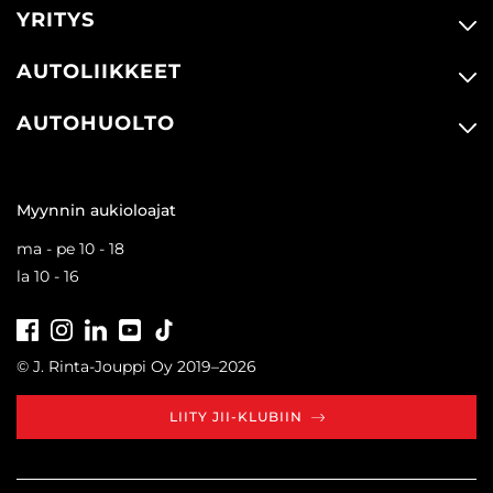
YRITYS
AUTOLIIKKEET
AUTOHUOLTO
Myynnin aukioloajat
ma - pe 10 - 18
la 10 - 16
Facebook
Instagram
LinkedIn
Youtube
Tiktok
© J. Rinta-Jouppi Oy 2019–2026
LIITY JII-KLUBIIN