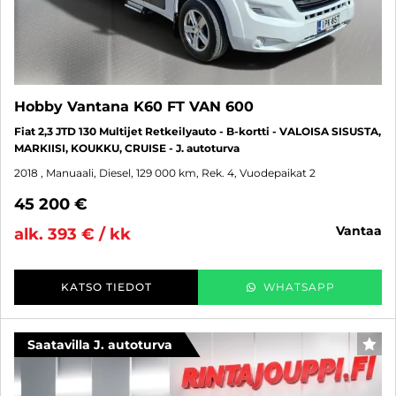
Hobby Vantana K60 FT VAN 600
Fiat 2,3 JTD 130 Multijet Retkeilyauto - B-kortti - VALOISA SISUSTA,
MARKIISI, KOUKKU, CRUISE - J. autoturva
2018
, Manuaali, Diesel, 129 000 km, Rek. 4, Vuodepaikat 2
45 200 €
vantaa
alk. 393 € / kk
KATSO TIEDOT
WHATSAPP
Saatavilla J. autoturva
SUO