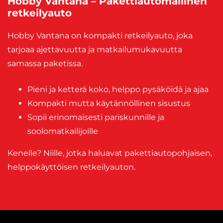
Hobby Vantana – Pakettiautomallinen
retkeilyauto
Hobby Vantana on kompakti retkeilyauto, joka
tarjoaa ajettavuutta ja matkailumukavuutta
samassa paketissa.
Pieni ja ketterä koko, helppo pysäköidä ja ajaa
Kompakti mutta käytännöllinen sisustus
Sopii erinomaisesti pariskunnille ja
soolomatkailijoille
Kenelle? Niille, jotka haluavat pakettiautopohjaisen,
helppokäyttöisen retkeilyauton.