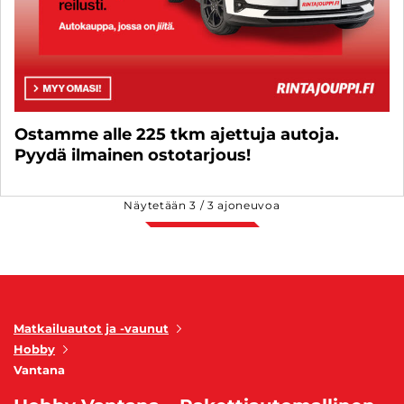
Ostamme alle 225 tkm ajettuja autoja.
Pyydä ilmainen ostotarjous!
Näytetään
3
/
3
ajoneuvoa
Matkailuautot ja -vaunut
Hobby
Vantana