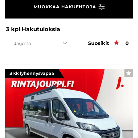
MUOKKAA HAKUEHTOJA
3
kpl
Hakutuloksia
Suosikit
Suos
0
Järjestä
3 kk lyhennysvapaa
SUO