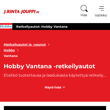
Siirry sisältöön
Hae
Valikko
Retkeilyautot: Hobby Vantana
Matkailuautot ja -vaunut
Hobby
Vantana
Hobby Vantana -retkeilyautot
Etsitkö luotettavaa ja laadukasta käytettyä retkeilyautoa? J. Rinta-Joupilta löydät laajan valikoiman käytettyjä Hobby Vantana retkeilyautoja, jotka tarjoavat mukavuutta ja laatua edulliseen hintaan. Näissä retkeilyautoissa yhdistyvät tyylikkyys, käytännöllisyys ja kestävyys, tehden niistä täydellisen valinnan niin lyhyille viikonloppureissuille kuin pitkille seikkailumatkoille. Hobby Vantana retkeilyautot tunnetaan erinomaisesta suunnittelustaan ja korkeasta laatutasostaan. Meillä on tarjolla useita eri malleja ja varustetasoja, jotta löydät juuri sinun tarpeisiisi sopivan auton. Kaikki retkeilyautomme on huollettu ja tarkastettu, joten voit luottaa niiden turvallisuuteen ja toimivuuteen. Olitpa sitten aloitteleva matkailija tai kokenut seikkailija, meillä on juuri sinulle sopiva vaihtoehto. Asiantunteva henkilökuntamme auttaa sinua löytämään unelmiesi retkeilyauton ja tarjoaa tarvittavaa tukea ostoprosessin kaikissa vaiheissa. Tule tutustumaan valikoimaamme ja tee unelmistasi totta – J. Rinta-Joupilla olemme apunasi jokaisella matkallasi. Matkailuajoneuvoihimme on saatavilla myös edullinen
Näytä lisää