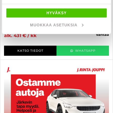
Fiat 2,3 JTD 180hv Multijet Retkeilyauto - B-kortti - TEHOKKAALLA
KONEELLA, PARIVUODE - J. autoturva
HYVÄKSY
2018
, Manuaali, Diesel, 74 000 km, Rek. 4, Vuodepaikat 2
MUOKKAA ASETUKSIA
50 800 €
49 800 €
vantaa
alk. 431 € / kk
KATSO TIEDOT
WHATSAPP