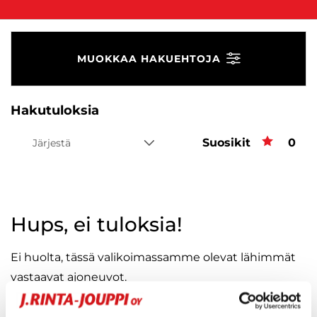
MUOKKAA HAKUEHTOJA
Hakutuloksia
Suosikit
Suos
0
Järjestä
Hups, ei tuloksia!
Ei huolta, tässä valikoimassamme olevat lähimmät
vastaavat ajoneuvot.