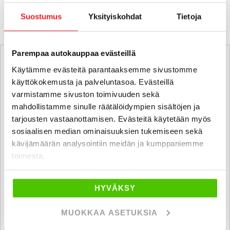
KATSO VASTAAVANLAISET AUTOT
Suostumus
Yksityiskohdat
Tietoja
Parempaa autokauppaa evästeillä
Käytämme evästeitä parantaaksemme sivustomme
käyttökokemusta ja palveluntasoa. Evästeillä
varmistamme sivuston toimivuuden sekä
mahdollistamme sinulle räätälöidympien sisältöjen ja
tarjousten vastaanottamisen. Evästeitä käytetään myös
sosiaalisen median ominaisuuksien tukemiseen sekä
kävijämäärän analysointiin meidän ja kumppaniemme
toimesta.
HYVÄKSY
MUOKKAA ASETUKSIA
Ostamme alle 225 tkm ajettuja autoja.