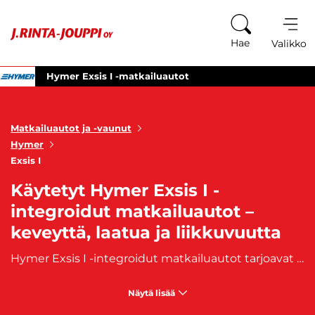
Siirry sisältöön
Hae
Valikko
Hymer Exsis I -matkailuautot
Matkailuautot ja -vaunut
Hymer
Exsis I
Käytetyt Hymer Exsis I -
integroidut matkailuautot –
keveyttä, laatua ja liikkuvuutta
Hymer Exsis I -integroidut matkailuautot tarjoavat yhdistelmän kevyttä rakennetta, modernia muotoilua ja korkealuokkaista asumismukavuutta. Kompaktit mitat tekevät niistä erinomaisia valintoja matkailijoille, jotka etsivät helppoa ajettavuutta ja toimivia sisätiloja ilman kompromisseja laadussa tai varustelussa. Suosituimpiin Exsis I -malleihin kuuluvat esimerkiksi Hymer Exsis-i 474, joka on lyhyt ja ketterä vaihtoehto, sekä Exsis-i 504, joka yhdistää kompaktin koon ja käytännöllisyyden. Exsis-i 564 tunnetaan fiksuista vuoderatkaisuistaan, kun taas Exsis-i 580 on yksi sarjan suosituimmista perusmalleista. Exsis-i 588 tarjoaa hieman enemmän tilaa ja säilytysratkaisuja, ja Exsis-i 678 puolestaan on pituutensa ansiosta tilavin, tarjoten runsaasti mukavuutta pidemmille matkoille.
Näytä lisää