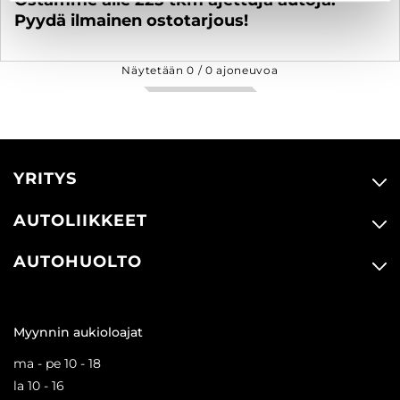
Pyydä ilmainen ostotarjous!
Näytetään
0
/
0
ajoneuvoa
YRITYS
AUTOLIIKKEET
AUTOHUOLTO
Myynnin aukioloajat
ma - pe 10 - 18
la 10 - 16