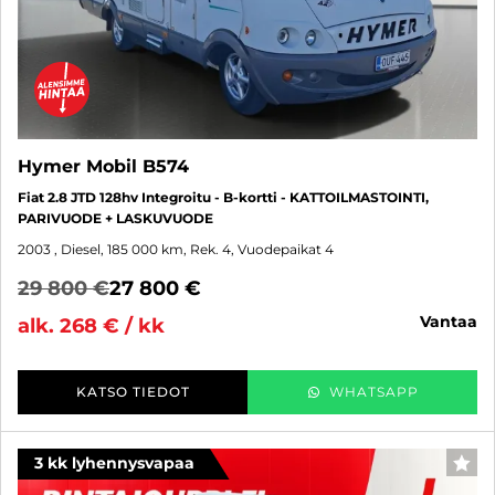
Hymer Mobil B574
Fiat 2.8 JTD 128hv Integroitu - B-kortti - KATTOILMASTOINTI,
PARIVUODE + LASKUVUODE
2003
, Diesel, 185 000 km, Rek. 4, Vuodepaikat 4
29 800 €
27 800 €
vantaa
alk. 268 € / kk
KATSO TIEDOT
WHATSAPP
3 kk lyhennysvapaa
SUO