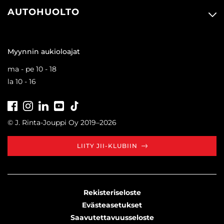
AUTOHUOLTO
Myynnin aukioloajat
ma - pe 10 - 18
la 10 - 16
Facebook
Instagram
LinkedIn
Youtube
Tiktok
© J. Rinta-Jouppi Oy 2019–2026
LIITY JII-KLUBIIN
Rekisteriseloste
Evästeasetukset
Saavutettavuusseloste