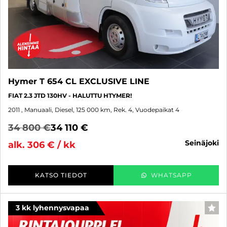
Hymer T 654 CL EXCLUSIVE LINE
FIAT 2.3 JTD 130HV - HALUTTU HTYMER!
2011
, Manuaali, Diesel, 125 000 km, Rek. 4, Vuodepaikat 4
34 800 €
34 110 €
seinäjoki
alk. 306 € / kk
KATSO TIEDOT
WHATSAPP
3 kk lyhennysvapaa
SUO