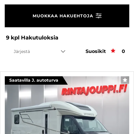
MUOKKAA HAKUEHTOJA
9
kpl
Hakutuloksia
Suosikit
Suos
0
Järjestä
Saatavilla J. autoturva
SUO