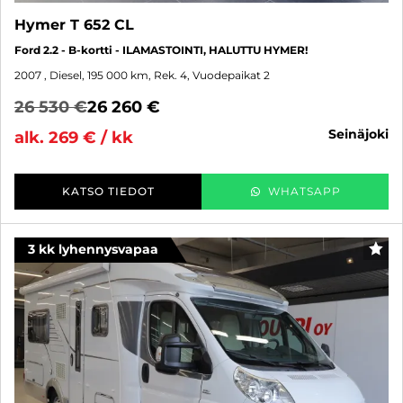
Hymer T 652 CL
Ford 2.2 - B-kortti - ILAMASTOINTI, HALUTTU HYMER!
2007
, Diesel, 195 000 km, Rek. 4, Vuodepaikat 2
26 530 €
26 260 €
seinäjoki
alk. 269 € / kk
KATSO TIEDOT
WHATSAPP
3 kk lyhennysvapaa
SUO