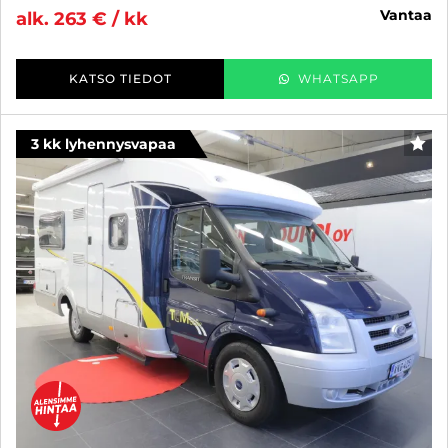
vantaa
alk. 263 € / kk
KATSO TIEDOT
WHATSAPP
3 kk lyhennysvapaa
SUO