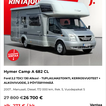
Hymer Camp A 682 CL
Ford 2.2 TDCI 130 Alkovi - TUPLAILMASTOINTI, KERROSVUOTEET +
ALKOVIVUODE, 2 PÖYTÄRYHMÄÄ
2007
, Manuaali, Diesel, 172 000 km, Rek. 5, Vuodepaikat 5
27 800 €
26 700 €
vantaa
alk. 273 € / kk