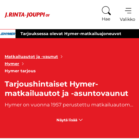
Siirry sisältöön
Hae
Valikko
Tarjouksessa olevat Hymer-matkailuajoneuvot
Matkailuautot ja -vaunut
Hymer
Hymer tarjous
Tarjoushintaiset Hymer-
matkailuautot ja -asuntovaunut
Hymer on vuonna 1957 perustettu matkailuautomerkki, joka on kotoisin Saksasta. Hymer on yksi Euroopan suurimmista moottorikotivalmistajista ja omistaakin monta pienempää matkailuajoneuvojen valmistajaa, kuten
Näytä lisää