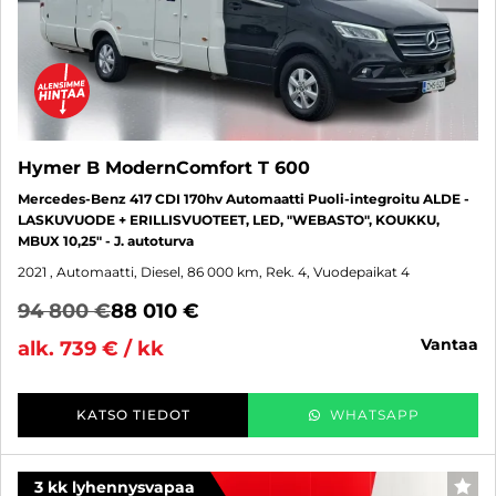
Hymer B ModernComfort T 600
Mercedes-Benz 417 CDI 170hv Automaatti Puoli-integroitu ALDE -
LASKUVUODE + ERILLISVUOTEET, LED, "WEBASTO", KOUKKU,
MBUX 10,25" - J. autoturva
2021
, Automaatti, Diesel, 86 000 km, Rek. 4, Vuodepaikat 4
94 800 €
88 010 €
vantaa
alk. 739 € / kk
KATSO TIEDOT
WHATSAPP
3 kk lyhennysvapaa
SUO