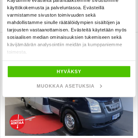
Käytämme evästeitä parantaaksemme sivustomme
lappeenranta
alk. 229 € / kk
käyttökokemusta ja palveluntasoa. Evästeillä
varmistamme sivuston toimivuuden sekä
KATSO TIEDOT
WHATSAPP
mahdollistamme sinulle räätälöidympien sisältöjen ja
tarjousten vastaanottamisen. Evästeitä käytetään myös
sosiaalisen median ominaisuuksien tukemiseen sekä
3 kk lyhennysvapaa
SUO
kävijämäärän analysointiin meidän ja kumppaniemme
toimesta.
HYVÄKSY
MUOKKAA ASETUKSIA