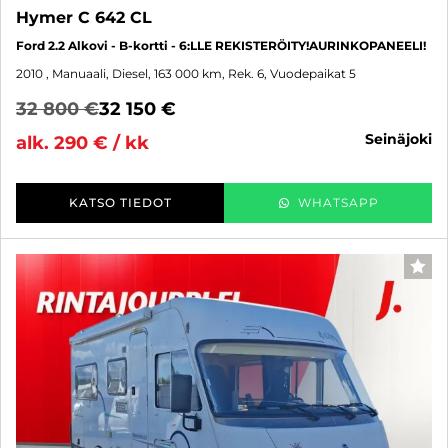
Hymer C 642 CL
Ford 2.2 Alkovi - B-kortti - 6:LLE REKISTERÖITY!AURINKOPANEELI!
2010
, Manuaali, Diesel, 163 000 km, Rek. 6, Vuodepaikat 5
32 800 €
32 150 €
seinäjoki
alk. 290 € / kk
KATSO TIEDOT
WHATSAPP
SUO