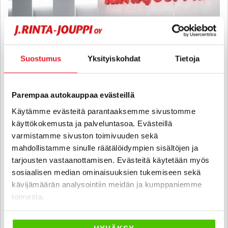
Suostumus
Yksityiskohdat
Tietoja
Parempaa autokauppaa evästeillä
Käytämme evästeitä parantaaksemme sivustomme
käyttökokemusta ja palveluntasoa. Evästeillä
varmistamme sivuston toimivuuden sekä
Kabe ESTATE
mahdollistamme sinulle räätälöidympien sisältöjen ja
tarjousten vastaanottamisen. Evästeitä käytetään myös
560 GLE KS ALDE - KIINTEÄ KORKO 2,99% + KULUT - HUIPPU KABE
sosiaalisen median ominaisuuksien tukemiseen sekä
ILMASTOINNILLA JA ERILLISVUOTEILLA
kävijämäärän analysointiin meidän ja kumppaniemme
2026
, 0 km, Vuodepaikat 4
toimesta.
52 550 €
vantaa
alk. 361 € / kk