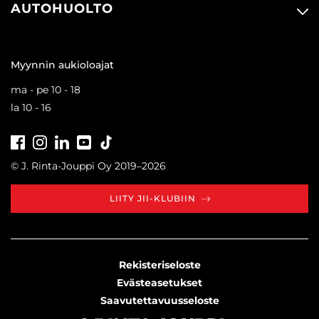
AUTOHUOLTO
Myynnin aukioloajat
ma - pe 10 - 18
la 10 - 16
Facebook
Instagram
LinkedIn
Youtube
Tiktok
© J. Rinta-Jouppi Oy 2019–2026
LIITY JII-KLUBIIN
Rekisteriseloste
Evästeasetukset
Saavutettavuusseloste