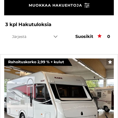
MUOKKAA HAKUEHTOJA
3
kpl
Hakutuloksia
Suosikit
Suos
0
Järjestä
Rahoituskorko 2,99 % + kulut
SUO