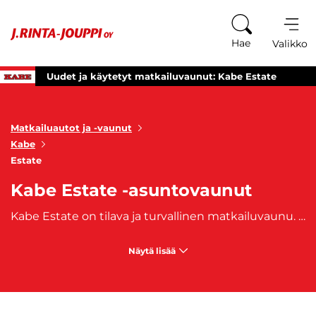
Siirry sisältöön
Hae
Valikko
Uudet ja käytetyt matkailuvaunut: Kabe Estate
Matkailuautot ja -vaunut
Kabe
Estate
Kabe Estate -asuntovaunut
Kabe Estate on tilava ja turvallinen matkailuvaunu. Estate omaa hyväksyttyjä vuodepaikkoja kahden ja viiden välillä. Kabe Estate-matkailuvaunulla teet niin lyhyemmät kuin pidemmätkin reissut miellyttävästi ja turvallisesti. Kabe Estate kantaa yllään kaikki ne perusarvot, jotka ovat olleet olennainen osa
Näytä lisää