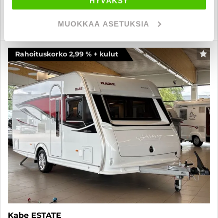
HYVÄKSY
KATSO TIEDOT
WHATSAPP
MUOKKAA ASETUKSIA
Rahoituskorko 2,99 % + kulut
SUO
Kabe ESTATE