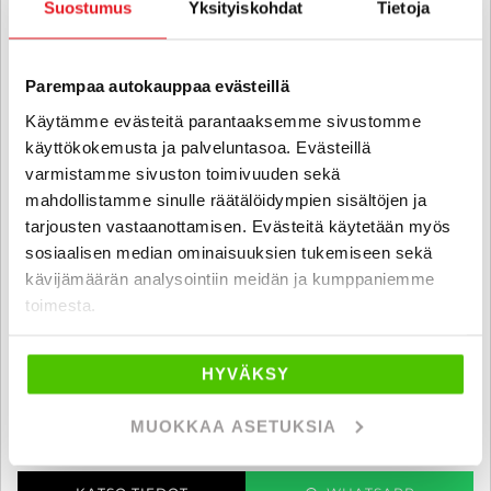
Suostumus
Yksityiskohdat
Tietoja
Parempaa autokauppaa evästeillä
Käytämme evästeitä parantaaksemme sivustomme
käyttökokemusta ja palveluntasoa. Evästeillä
varmistamme sivuston toimivuuden sekä
mahdollistamme sinulle räätälöidympien sisältöjen ja
tarjousten vastaanottamisen. Evästeitä käytetään myös
sosiaalisen median ominaisuuksien tukemiseen sekä
Mc louis Lagan 263
kävijämäärän analysointiin meidän ja kumppaniemme
Fiat 2,2 JTD 100 Multijet Puoli-integroitu - B-kortti - SIISTI PUOLI-
toimesta.
INTEGROITU SOPUISAAN HINTALUOKKAAN
2008
, Manuaali, Diesel, 156 000 km, Rek. 4, Vuodepaikat 2
HYVÄKSY
24 800 €
24 500 €
vantaa
alk. 253 € / kk
MUOKKAA ASETUKSIA