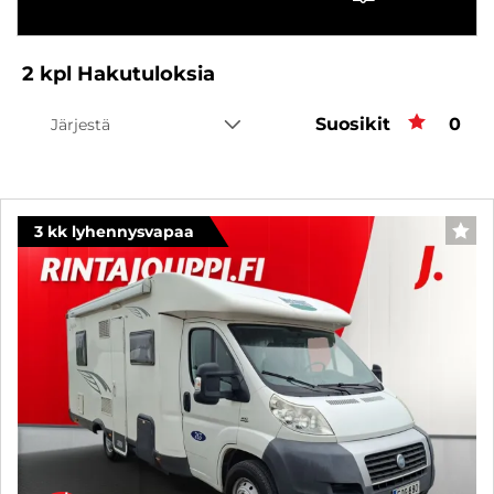
2
kpl
Hakutuloksia
Suosikit
Suos
0
Järjestä
3 kk lyhennysvapaa
SUO