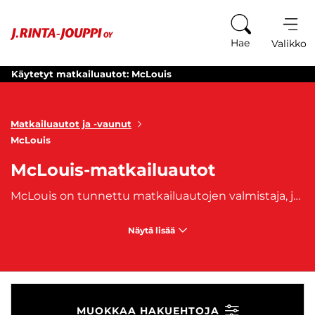
Siirry sisältöön
Hae
Valikko
Käytetyt matkailuautot: McLouis
Matkailuautot ja -vaunut
McLouis
McLouis-matkailuautot
McLouis on tunnettu matkailuautojen valmistaja, joka yhdistää tyylikkään suunnittelun ja innovatiiviset ratkaisut matkailuelämän tarpeisiin. McLouis-matkailuautot ovat saavuttaneet suosiota matkustajien keskuudessa tarjoamalla laadukkaita ajoneuvoja, jotka täyttävät vaativimmatkin odotukset. Yksi McLouis-matkailuautojen vahvuuksista on niiden monipuolisuus ja soveltuvuus erilaisiin matkailutarpeisiin. Riippumatta siitä, haluatko viikonloppureissulle luontoon tai suunnittelet pidempää seikkailua tien päällä, McLouis tarjoaa vaihtoehtoja, jotka vastaavat matkasi ainutlaatuisiin vaatimuksiin. McLouis-matkailuautot erottuvat myös huippuluokan varustelullaan, mikä takaa mukavan ja turvallisen matkustuskokemuksen. Mukavat nukkumatilat, toimivat keittiöratkaisut ja viihtyisät oleskelualueet tekevät McLouis-matkailuautoista kodin tuntuisia. Tutustu McLouis-matkailuautojen valikoimaan löytääksesi juuri sinulle sopivan vaihtoehdon. Olitpa sitten aloitteleva matkailuautoilija tai kokenut seikkailija, McLouis tarjoaa matkakumppanin, joka tekee jokaisesta matkasta nautinnollisen ja ikimuistoisen. McLouis - matkusta tyylillä ja luottamuksella. McLouisin valmistamia asuntoautojen malleja ovat mm. Nevis, MC4, Glamys, Menfys, Menfys S-Line sekä Menfys Prestige. Matkailuajoneuvoihimme on saatavilla myös edullinen
Näytä lisää
MUOKKAA HAKUEHTOJA