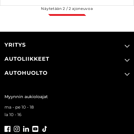
Näytetään
2
/
2
ajoneuvoa
YRITYS
AUTOLIIKKEET
AUTOHUOLTO
Myynnin aukioloajat
ma - pe 10 - 18
la 10 - 16
Facebook
Instagram
LinkedIn
Youtube
Tiktok