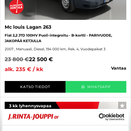
Mc louis Lagan 263
Fiat 2,2 JTD 100HV Puoli-integroitu - B-kortti - PARIVUODE,
JAKOPÄÄ KETJULLA
2007
, Manuaali, Diesel, 194 000 km, Rek. 4, Vuodepaikat 3
23 800 €
22 500 €
vantaa
alk. 235 € / kk
KATSO TIEDOT
WHATSAPP
3 kk lyhennysvapaa
SUO