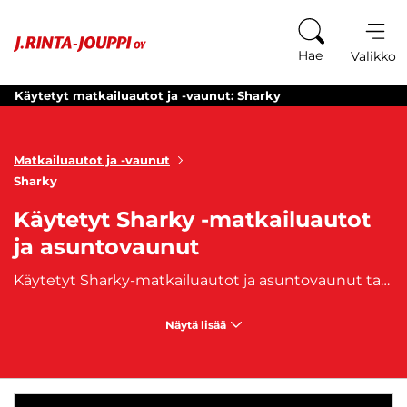
Siirry sisältöön
Hae
Valikko
Käytetyt matkailuautot ja -vaunut: Sharky
Matkailuautot ja -vaunut
Sharky
Käytetyt Sharky -matkailuautot
ja asuntovaunut
Käytetyt Sharky-matkailuautot ja asuntovaunut tarjoavat italialaista laatua ja toimivia ratkaisuja karavaanareille, jotka etsivät kestävää ja luotettavaa matkakumppania. Sharky on SEA Groupin arvostettu brändi, ja sen mallit, jotka perustuvat suosittuun Fiat Ducato -alustaan, ovat tunnettuja toimivista tilaratkaisuistaan ja mukavuudestaan. Näissä matkailuajoneuvoissa yhdistyvät tyylikkyys ja käytännöllisyys, ja ne sopivat niin lyhyille retkille kuin pidemmille seikkailuille. J. Rinta-Joupilta löydät käytetyt Sharky-asuntoautot, jonka yksi suosituimpia malleja on Sharky Sea. Matkailuautoihimme on saatavilla edullinen
Näytä lisää