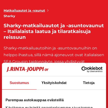
Matkailuautot ja -vaunut
Sharky
Sharky-matkailuautot ja -asuntovaunut
– Italialaista laatua ja tilaratkaisuja
reissuun
Sharky-matkailuautoihin ja -asuntovaunuihin on
helppo ihastua, sillä nämä ajoneuvot ovat italialaisen
SEA Groupin taidonnäyte, jossa yhdistyvät
toiminnallisuus ja tyylikkyys. Käytetyt Sharky-mallit
ovat suosittuja erityisesti Euroopassa, ja Fiat Ducato
-alustalle rakennetut Sharkyn matkailuautot ovat
Suostumus
Yksityiskohdat
Tietoja
osoittaneet olevansa niin luotettavia kuin
mukaviakin matkakumppaneita.
Parempaa autokauppaa evästeillä
Käytämme evästeitä parantaaksemme sivustomme
Me J. Rinta-Joupilla olemme tuoneet saataville