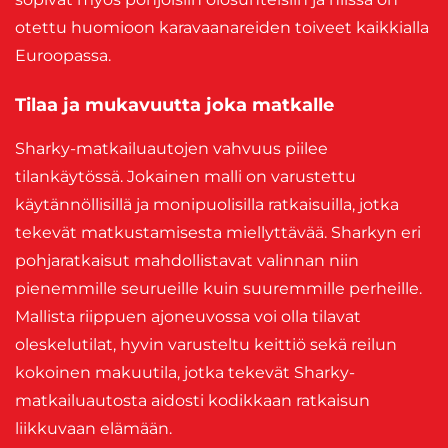
otettu huomioon karavaanareiden toiveet kaikkialla
Euroopassa.
Tilaa ja mukavuutta joka matkalle
Sharky-matkailuautojen vahvuus piilee
tilankäytössä. Jokainen malli on varustettu
käytännöllisillä ja monipuolisilla ratkaisuilla, jotka
tekevät matkustamisesta miellyttävää. Sharkyn eri
pohjaratkaisut mahdollistavat valinnan niin
pienemmille seurueille kuin suuremmille perheille.
Mallista riippuen ajoneuvossa voi olla tilavat
oleskelutilat, hyvin varusteltu keittiö sekä reilun
kokoinen makuutila, jotka tekevät Sharky-
matkailuautosta aidosti kodikkaan ratkaisun
liikkuvaan elämään.