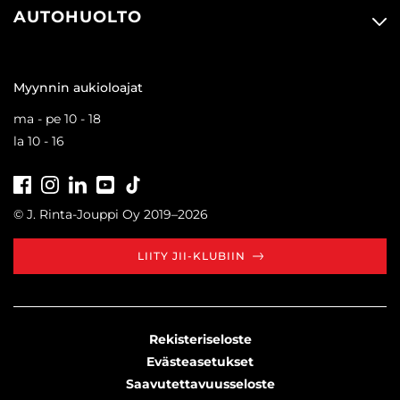
AUTOHUOLTO
Myynnin aukioloajat
ma - pe 10 - 18
la 10 - 16
Facebook
Instagram
LinkedIn
Youtube
Tiktok
© J. Rinta-Jouppi Oy 2019–2026
LIITY JII-KLUBIIN
Rekisteriseloste
Evästeasetukset
Saavutettavuusseloste