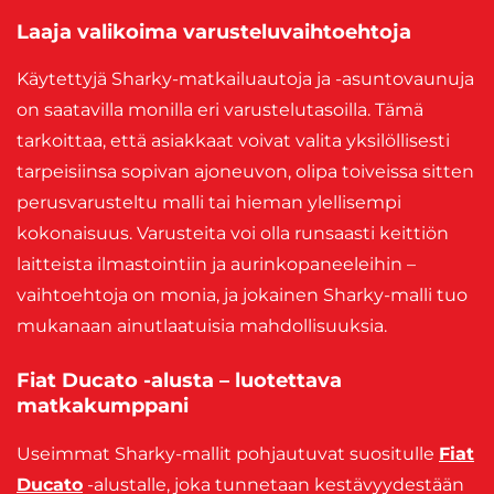
Laaja valikoima varusteluvaihtoehtoja
Käytettyjä Sharky-matkailuautoja ja -asuntovaunuja
on saatavilla monilla eri varustelutasoilla. Tämä
tarkoittaa, että asiakkaat voivat valita yksilöllisesti
tarpeisiinsa sopivan ajoneuvon, olipa toiveissa sitten
perusvarusteltu malli tai hieman ylellisempi
kokonaisuus. Varusteita voi olla runsaasti keittiön
laitteista ilmastointiin ja aurinkopaneeleihin –
vaihtoehtoja on monia, ja jokainen Sharky-malli tuo
mukanaan ainutlaatuisia mahdollisuuksia.
Fiat Ducato -alusta – luotettava
matkakumppani
Useimmat Sharky-mallit pohjautuvat suositulle
Fiat
Ducato
-alustalle, joka tunnetaan kestävyydestään