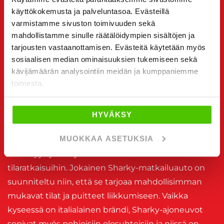
käyttökokemusta ja palveluntasoa. Evästeillä
valikoiman käytettyjä Sharky-matkailuautoja ja -
varmistamme sivuston toimivuuden sekä
asuntovaunuja, jotka tarjoavat mukavat puitteet
mahdollistamme sinulle räätälöidympien sisältöjen ja
kaikenlaisiin reissuihin. Lue alta lisää Sharky-
tarjousten vastaanottamisen. Evästeitä käytetään myös
ajoneuvojen ominaisuuksista ja siitä, miksi ne voivat
sosiaalisen median ominaisuuksien tukemiseen sekä
olla juuri oikea valinta seuraavaa lomaa tai
kävijämäärän analysointiin meidän ja kumppaniemme
toimesta.
karavaanarireissua varten.
Miksi valita Sharky-matkailuauto tai -
HYVÄKSY
asuntovaunu?
MUOKKAA ASETUKSIA
Sharky on tunnettu ajoneuvo, jossa laatu ja
kestävyys yhdistyvät huolella suunniteltuihin
tilaratkaisuihin. Jokainen Sharky-matkailuauto on
suunniteltu niin, että se tarjoaa mahdollisimman
mukavat tilat ja puitteet liikkumiseen. Vaikka
kyseessä on italialainen brändi, Sharky-ajoneuvot
sopivat myös pohjoisiin olosuhteisiin ja niissä on