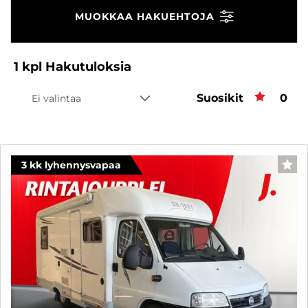
MUOKKAA HAKUEHTOJA
1
kpl
Hakutuloksia
Suosikit
Suos
0
Ei valintaa
3 kk lyhennysvapaa
SUO