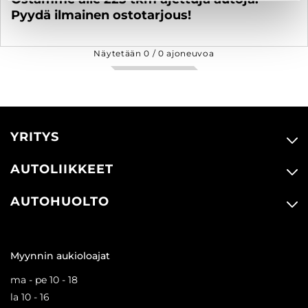
Pyydä ilmainen ostotarjous!
Näytetään
0
/
0
ajoneuvoa
YRITYS
AUTOLIIKKEET
AUTOHUOLTO
Myynnin aukioloajat
ma - pe 10 - 18
la 10 - 16