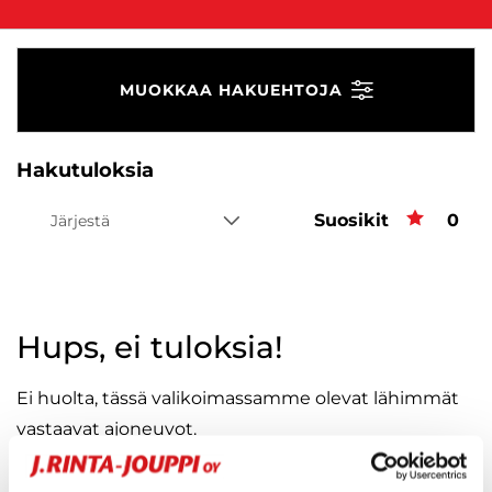
MUOKKAA HAKUEHTOJA
Hakutuloksia
Suosikit
Suos
0
Järjestä
Hups, ei tuloksia!
Ei huolta, tässä valikoimassamme olevat lähimmät
vastaavat ajoneuvot.