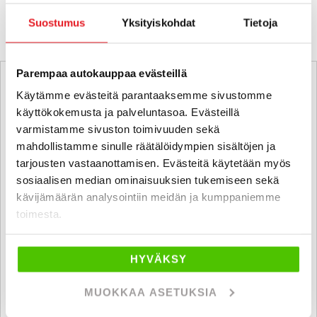
KATSO VASTAAVANLAISET AUTOT
Suostumus
Yksityiskohdat
Tietoja
Parempaa autokauppaa evästeillä
Käytämme evästeitä parantaaksemme sivustomme
käyttökokemusta ja palveluntasoa. Evästeillä
varmistamme sivuston toimivuuden sekä
mahdollistamme sinulle räätälöidympien sisältöjen ja
tarjousten vastaanottamisen. Evästeitä käytetään myös
sosiaalisen median ominaisuuksien tukemiseen sekä
kävijämäärän analysointiin meidän ja kumppaniemme
toimesta.
HYVÄKSY
MUOKKAA ASETUKSIA
Ostamme alle 225 tkm ajettuja autoja.