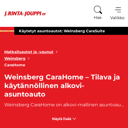
Siirry sisältöön
Hae
Valikko
Käytetyt asuntoautot: Weinsberg CaraSuite
Matkailuautot ja -vaunut
Weinsberg
CaraHome
Weinsberg CaraHome – Tilava ja
käytännöllinen alkovi-
asuntoauto
Weinsberg CaraHome on alkovi-mallinen asuntoauto, joka tarjoaa tilaa ja mukavuutta koko perheelle. Sen älykkäästi suunniteltu pohjaratkaisu yhdistää viihtyisän makuutilan, toimivan oleskelualueen ja runsaasti säilytystilaa, jotta matkailu sujuu vaivattomasti ja mukavasti. CaraHome on täydellinen valinta perheille, jotka arvostavat käytännöllisyyttä, turvallisuutta ja kodinomaista tunnelmaa tien päällä. Alkovessa sijaitseva tilava makuuhuone tarjoaa perheelle rauhallisen nukkumispaikan, kun taas keittiö ja oleskelutila ovat suunniteltu yhdessä arkea ja lomailua ajatellen. CaraHome sopii niin viikonloppureissuille kuin pidemmille lomamatkoille, tarjoten joustavuutta ja mukavuutta kaikissa tilanteissa.
Näytä lisää