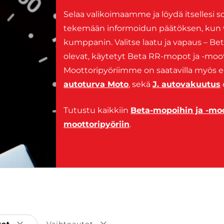
Selaa valikoimaamme ja löydä itsellesi 
tekemään informoidun päätöksen, kun v
kumppanin. Valitse laatu ja vapaus – Be
olevat, käytetyt Beta RR-mopot ja -moott
Moottoripyöriimme on saatavilla myös e
autoturva Moto
, sekä
J. autovakuutus
Tutustu kaikkiin
Beta-mopoihin ja -moo
moottoripyöriin
.