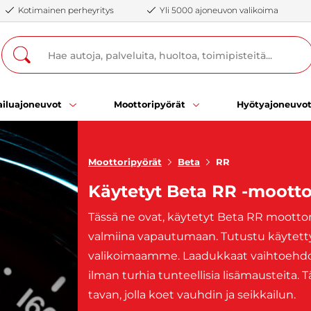
Kotimainen perheyritys
Yli 5000 ajoneuvon valikoima
iluajoneuvot
Moottoripyörät
Hyötyajoneuvo
Moottoripyörät
Beta
RR
Käytetyt Beta RR -mootto
Tässä ne ovat, käytetyt Beta RR moottor
valmiina vapautumaan. Tutustu käytett
valikoimaamme. Laadukkaat vaihtoehdot
ilman turhia tunteellisia lisämausteita.
tavan, jolla koet vauhdin ja seikkailun.