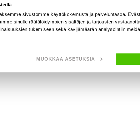
eillä
aksemme sivustomme käyttökokemusta ja palveluntasoa. Eväst
mme sinulle räätälöidympien sisältöjen ja tarjousten vastaanott
inaisuuksien tukemiseen sekä kävijämäärän analysointiin mei
MUOKKAA ASETUKSIA