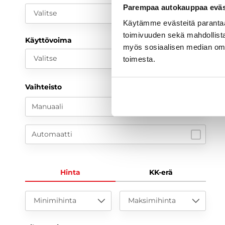
Parempaa autokauppaa eväst
Valitse
Käytämme evästeitä paranta
toimivuuden sekä mahdollista
Käyttövoima
myös sosiaalisen median om
Valitse
toimesta.
Vaihteisto
Manuaali
Automaatti
Hinta
KK-erä
Minimihinta
Maksimihinta