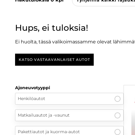
Tyhjennä kaikki rajauk
Hups, ei tuloksia!
Ei huolta, tässä valikoimassamme olevat lähimmät
KATSO VASTAAVANLAISET AUTOT
Ajoneuvotyyppi
Henkilöautot
Matkailuautot ja -vaunut
Pakettiautot ja kuorma-autot