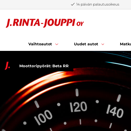
Siirry sisältöön
14 päivän palautusoikeus
Vaihtoautot
Uudet autot
Matka
Moottoripyörät: Beta RR