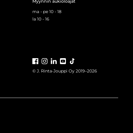
Myynnin aukioloajat
ma - pe 10 - 18
la 10 - 16
Facebook
Instagram
LinkedIn
Youtube
Tiktok
© J. Rinta-Jouppi Oy 2019–2026