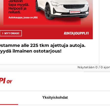
stamme alle 225 tkm ajettuja autoja.
yydä ilmainen ostotarjous!
Näytetään
0
/
0
ajo
Yksityiskohdat