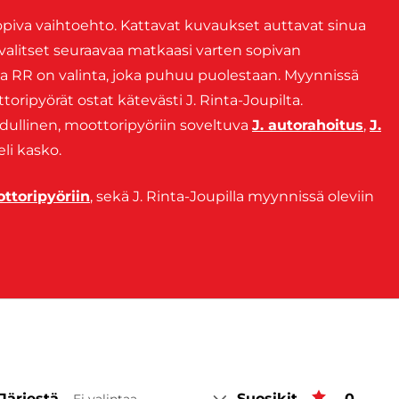
sopiva vaihtoehto. Kattavat kuvaukset auttavat sinua
alitset seuraavaa matkaasi varten sopivan
ta RR on valinta, joka puhuu puolestaan. Myynnissä
oripyörät ostat kätevästi J. Rinta-Joupilta.
dullinen, moottoripyöriin soveltuva
J. autorahoitus
,
J.
eli kasko.
ttoripyöriin
, sekä J. Rinta-Joupilla myynnissä oleviin
Järjestä
Suosikit
Suosiki
0