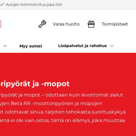
Autojen kotiintoimitus jopa 24h
Varaa huolto
Toimipisteet
t
Lisäpalvelut ja rahoitus
Myy autosi
ripyörät ja -mopot
ipyörät ja mopot – odottaen kuin levottomat sielut
yjen Beta RR -moottoripyörien ja mopojen
 odottavat sinua, tarjoten tehokasta suorituskykyä
 Tämä ei ole vain ostos, tämä on elämys, joka muuttaa