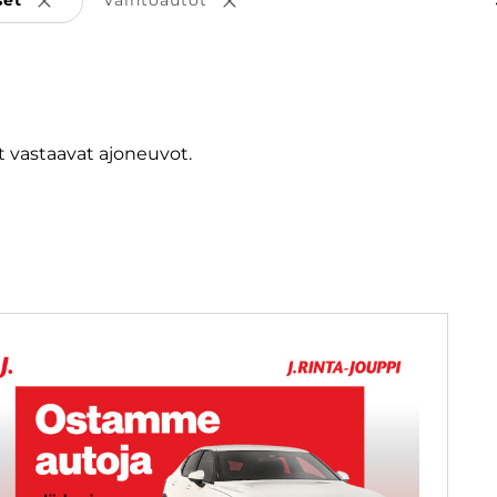
set
Vaihtoautot
Poista valinta
Poista valinta
 vastaavat ajoneuvot.