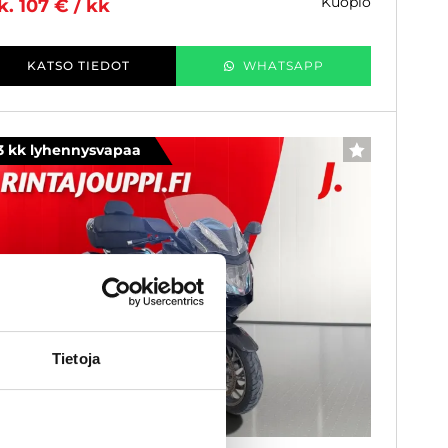
kuopio
k. 107 € / kk
KATSO TIEDOT
WHATSAPP
3 kk lyhennysvapaa
SUOSIKKI
Tietoja