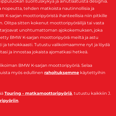
huippuluokan suorituskykyä ja ainutlaatuista designia.
a nopeutta, tehden matkoista nautinnollisia ja
K-sarjan moottoripyöristä ihanteellisia niin pitkille
 Olitpa sitten kokenut moottoripyöräilijä tai vasta
ät tarjoavat unohtumattoman ajokokemuksen, joka
tetty BMW K-sarjan moottoripyörä meiltä ja astu
i ja tehokkaasti. Tutustu valikoimaamme nyt ja löydä
itasi ja innostaa jokaista ajomatkasi hetkeä.
alikoiman BMW K-sarjan moottoripyöriä. Selaa
 Muista myös edullinen
rahoituksemme
käytettyihin
sää
Touring - matkamoottoripyöriä
, tutustu kaikkiin J.
ripyöriin
.