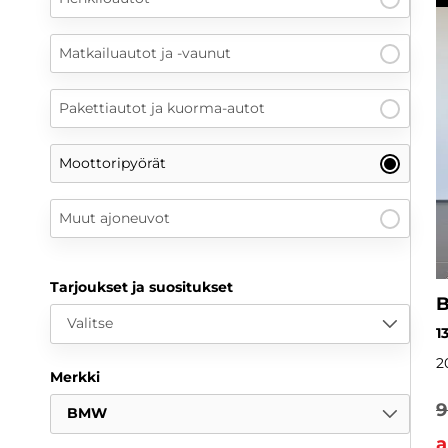
Matkailuautot ja -vaunut
Pakettiautot ja kuorma-autot
Moottoripyörät
Muut ajoneuvot
Tarjoukset ja suositukset
Valitse
1
2
Merkki
9
BMW
a