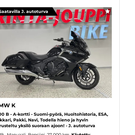
Saatavilla J. autoturva
SUOSIKKI
MW K
00 B - A-kortti - Suomi-pyörä, Huoltohistoria, ESA,
kkari, Pakki, Navi, Todella hieno ja hyvin
rusteltu yksilö suoraan ajoon! - J. autoturva
19
, Manuaali, Bensiini, 27 000 km
Käytetty