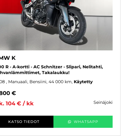
MW K
00 R - A-kortti - AC Schnitzer - Slipari, Nelitahti,
hvanlämmittimet, Takalaukku!
08
, Manuaali, Bensiini, 44 000 km
Käytetty
 800 €
seinäjoki
k. 104 € / kk
KATSO TIEDOT
WHATSAPP