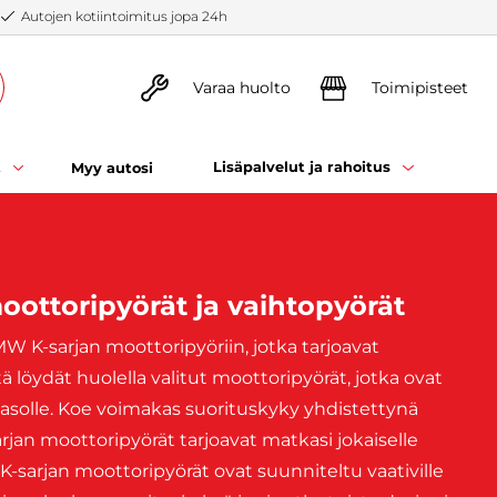
Autojen kotiintoimitus jopa 24h
Varaa huolto
Toimipisteet
t
Lisäpalvelut ja rahoitus
Myy autosi
ottoripyörät ja vaihtopyörät
W K-sarjan moottoripyöriin, jotka tarjoavat
ä löydät huolella valitut moottoripyörät, jotka ovat
tasolle. Koe voimakas suorituskyky yhdistettynä
an moottoripyörät tarjoavat matkasi jokaiselle
sarjan moottoripyörät ovat suunniteltu vaativille