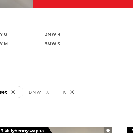
W G
BMW R
W M
BMW S
set
BMW
K
Poista valinta
Poista valinta
Poista valinta
3 kk lyhennysvapaa
SUOSIKKI