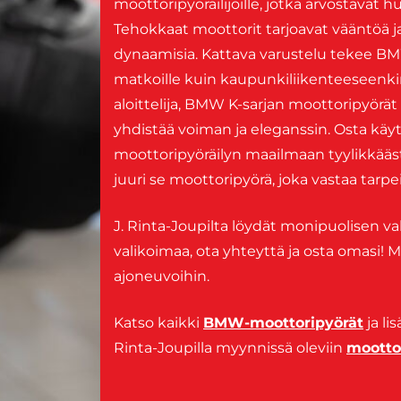
moottoripyöräilijöille, jotka arvostavat 
Tehokkaat moottorit tarjoavat vääntöä j
dynaamisia. Kattava varustelu tekee BMW 
matkoille kuin kaupunkiliikenteeseenkin.
aloittelija, BMW K-sarjan moottoripyör
yhdistää voiman ja eleganssin. Osta käy
moottoripyöräilyn maailmaan tyylikkääst
juuri se moottoripyörä, joka vastaa tarpe
J. Rinta-Joupilta löydät monipuolisen v
valikoimaa, ota yhteyttä ja osta omasi!
ajoneuvoihin.
Katso kaikki
BMW-moottoripyörät
ja li
Rinta-Joupilla myynnissä oleviin
mootto