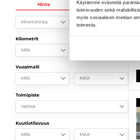
Käytämme evästeitä paranta
Hinta
KK-erä
toimivuuden sekä mahdollista
1
myös sosiaalisen median om
v
Minimihinta
Maksimihinta
toimesta.
h
2
Kilometrit
1
MIN
MAX
a
Vuosimalli
MIN
MAX
Toimipiste
Valitse
Kuutiotilavuus
MIN
MAX