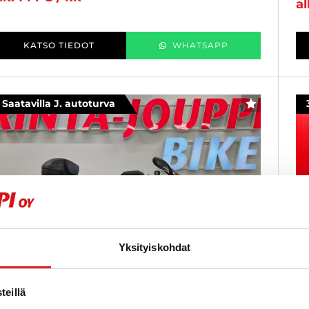
al
KATSO TIEDOT
WHATSAPP
Saatavilla J. autoturva
SUOSIKKI
Yksityiskohdat
eillä