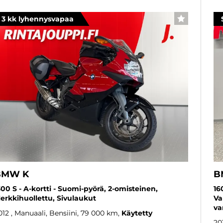
3 kk lyhennysvapaa
SUOSIKKI
BMW K
B
300 S - A-kortti - Suomi-pyörä, 2-omisteinen,
16
erkkihuollettu, Sivulaukut
Va
va
012
, Manuaali, Bensiini, 79 000 km
Käytetty
20