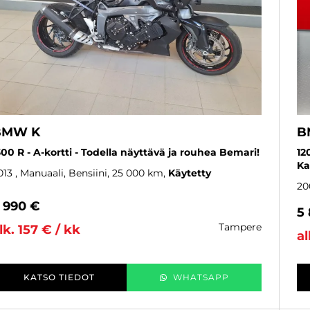
BMW K
B
300 R - A-kortti - Todella näyttävä ja rouhea Bemari!
12
Ka
013
, Manuaali, Bensiini, 25 000 km
Käytetty
20
 990 €
5
tampere
lk. 157 € / kk
al
KATSO TIEDOT
WHATSAPP