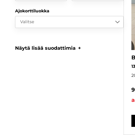
Ajokorttiluokka
Valitse
Näytä lisää suodattimia
1
2
9
a