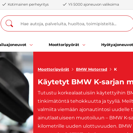
Kotimainen perheyritys
Yli 5000 ajoneuvon valikoima
iluajoneuvot
Moottoripyörät
Hyötyajoneuvo
Moottoripyörät
BMW Motorrad
K
Käytetyt BMW K-sarjan mo
Tutustu korkealaatuisiin käytettyihin BM
tinkimätöntä tehokkuutta ja tyyliä. Meilt
valmiita viemään ajonautintosi uudelle 
ainutlaatuiseen muotoiluun – BMW K-sarj
kilometrille uuden ulottuvuuden. BMW K-