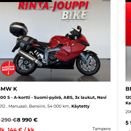
BMW K
B
300 S - A-kortti - Suomi-pyörä, ABS, 3x laukut, Navi
12
Ka
012
, Manuaali, Bensiini, 54 000 km
Käytetty
20
 290 €
8 990 €
5
tampere
lk. 144 € / kk