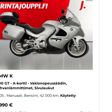
MW K
00 GT - A-kortti - Vakionopeussäädin,
hvanlämmittimet, Sivulaukut
05
, Manuaali, Bensiini, 42 000 km
Käytetty
 990 €