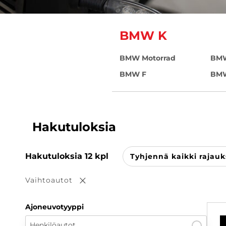
BMW K
BMW Motorrad
BM
BMW F
BM
Hakutuloksia
Hakutuloksia
12
kpl
Tyhjennä kaikki rajauk
Vaihtoautot
Poista valinta
Ajoneuvotyyppi
Henkilöautot