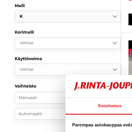
Malli
K
Korimalli
Valitse
Käyttövoima
Valitse
Vaihteisto
Manuaali
Suostumus
Automaatti
Parempaa autokauppaa eväst