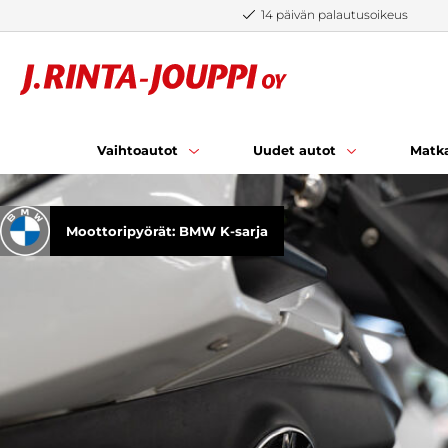
Siirry sisältöön
14 päivän palautusoikeus
Vaihtoautot
Uudet autot
Matka
Moottoripyörät: BMW K-sarja