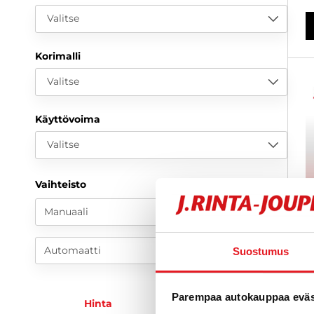
Valitse
Korimalli
Valitse
Käyttövoima
Valitse
Vaihteisto
Manuaali
Automaatti
Suostumus
Parempaa autokauppaa eväst
O
Hinta
KK-erä