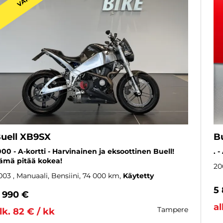
uell XB9SX
Bu
000 - A-kortti - Harvinainen ja eksoottinen Buell!
. 
ämä pitää kokea!
20
003
, Manuaali, Bensiini, 74 000 km
Käytetty
5
 990 €
al
tampere
lk. 82 € / kk