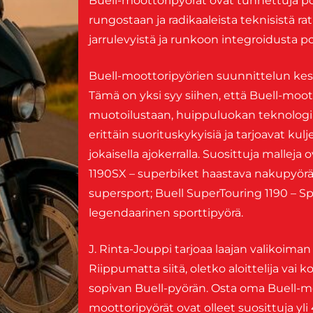
Buell-moottoripyörät ovat tunnettuja p
rungostaan ja radikaaleista teknisistä ra
jarrulevyistä ja runkoon integroidusta po
Buell-moottoripyörien suunnittelun keski
Tämä on yksi syy siihen, että Buell-moot
muotoilustaan, huippuluokan teknologi
erittäin suorituskykyisiä ja tarjoavat 
jokaisella ajokerralla. Suosittuja mallej
1190SX – superbiket haastava nakupyör
supersport; Buell SuperTouring 1190 – Sp
legendaarinen sporttipyörä.
J. Rinta-Jouppi tarjoaa laajan valikoiman 
Riippumatta siitä, oletko aloittelija vai 
sopivan Buell-pyörän. Osta oma Buell-moo
moottoripyörät ovat olleet suosittuja yl