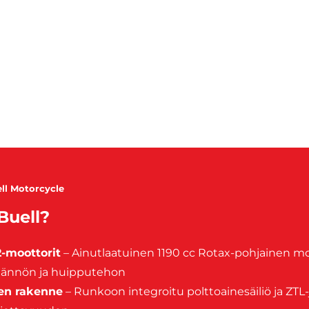
ll Motorcycle
 Buell?
-moottorit
– Ainutlaatuinen 1190 cc Rotax-pohjainen mo
äännön ja huipputehon
nen rakenne
– Runkoon integroitu polttoainesäiliö ja ZTL-