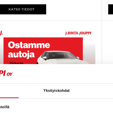
KATSO TIEDOT
Yksityiskohdat
eillä
stamme alle 225 tkm ajettuja autoja.