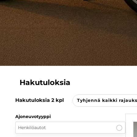
Hakutuloksia
Hakutuloksia
2
kpl
Tyhjennä kaikki rajauk
Ajoneuvotyyppi
Henkilöautot