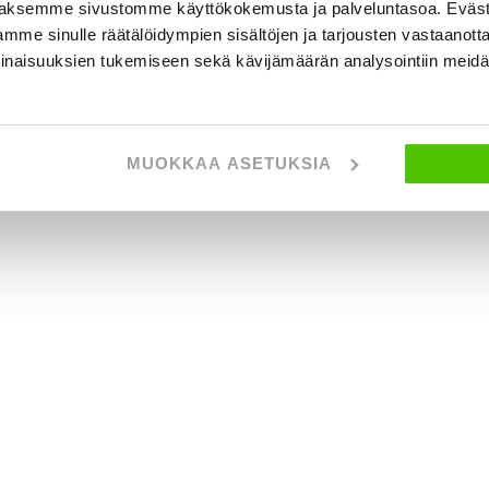
yydä ilmainen ostotarjous!
aksemme sivustomme käyttökokemusta ja palveluntasoa. Eväst
mme sinulle räätälöidympien sisältöjen ja tarjousten vastaanott
inaisuuksien tukemiseen sekä kävijämäärän analysointiin mei
Näytetään
2
/
2
ajo
MUOKKAA ASETUKSIA