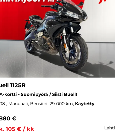
ell 1125R
- A-kortti - Suomipyörä / Siisti Buell!
08
, Manuaali, Bensiini, 29 000 km
Käytetty
 880 €
lahti
k. 105 € / kk