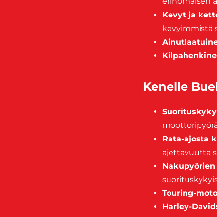
erinomaisen 
Kevyt ja kett
kevyimmistä s
Ainutlaatuin
Kilpahenkin
Kenelle Buel
Suorituskykyä
moottoripyörä
Rata-ajosta k
ajettavuutta s
Nakupyörien 
suorituskykyi
Touring-motor
Harley-Davids