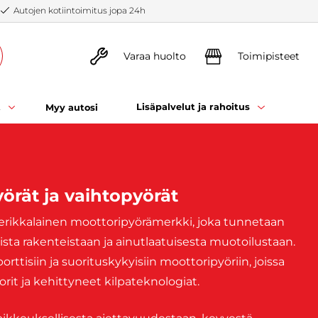
Autojen kotiintoimitus jopa 24h
Varaa huolto
Toimipisteet
t
Lisäpalvelut ja rahoitus
Myy autosi
örät ja vaihtopyörät
erikkalainen moottoripyörämerkki, joka tunnetaan
ista rakenteistaan ja ainutlaatuisesta muotoilustaan.
orttisiin ja suorituskykyisiin moottoripyöriin, joissa
rit ja kehittyneet kilpateknologiat.