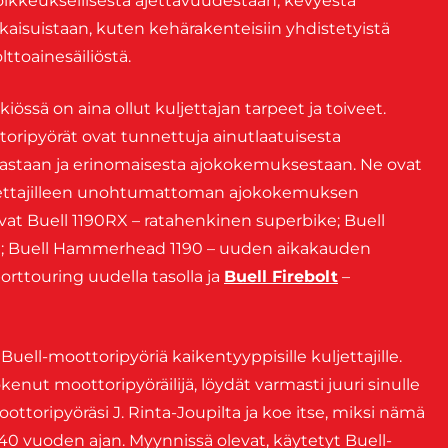
oikkeuksellisesta ajettavuudestaan, kevyestä
tkaisuistaan, kuten kehärakenteisiin yhdistetyistä
lttoainesäiliöstä.
össä on aina ollut kuljettajan tarpeet ja toiveet.
toripyörät ovat tunnettuja ainutlaatuisesta
astaan ja erinomaisesta ajokokemuksestaan. Ne ovat
kuljettajilleen unohtumattoman ajokokemuksen
a ovat Buell 1190RX – ratahenkinen superbike; Buell
ä; Buell Hammerhead 1190 – uuden aikakauden
orttouring uudella tasolla ja
Buell Firebolt
–
Buell-moottoripyöriä kaikentyyppisille kuljettajille.
kokenut moottoripyöräilijä, löydät varmasti juuri sinulle
ttoripyöräsi J. Rinta-Joupilta ja koe itse, miksi nämä
i 40 vuoden ajan. Myynnissä olevat, käytetyt Buell-