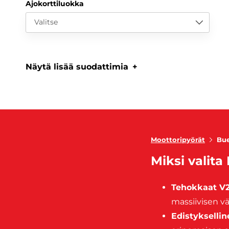
Ajokorttiluokka
Valitse
Näytä lisää suodattimia
Moottoripyörät
Bue
Miksi valita
Tehokkaat V2
massiivisen v
Edistykselli