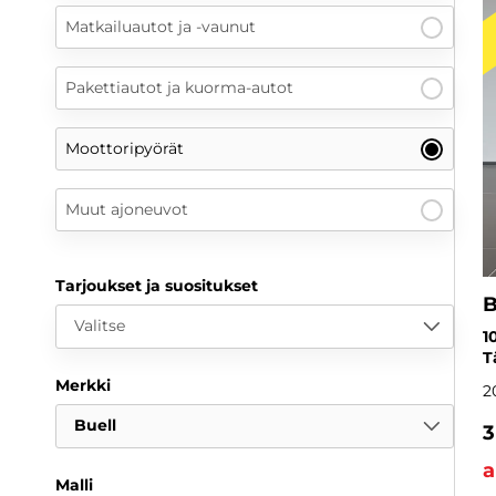
Matkailuautot ja -vaunut
Pakettiautot ja kuorma-autot
Moottoripyörät
Muut ajoneuvot
Tarjoukset ja suositukset
B
Valitse
1
T
Merkki
2
Buell
3
a
Malli