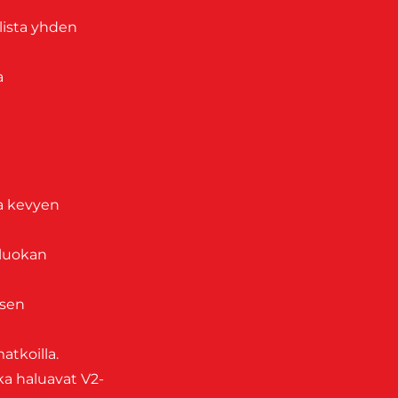
lista yhden
a
ja kevyen
uluokan
isen
atkoilla.
tka haluavat V2-