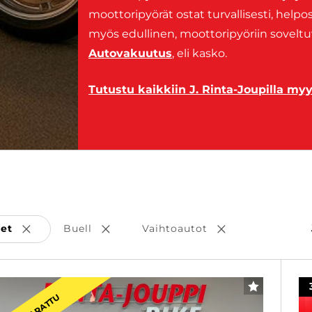
moottoripyörät ostat turvallisesti, helpo
myös edullinen, moottoripyöriin sovelt
Autovakuutus
, eli kasko.
Tutustu kaikkiin J. Rinta-Joupilla my
set
Buell
Vaihtoautot
Poista valinta
Poista valinta
Poista valinta
SUOSIKKI
VARATTU