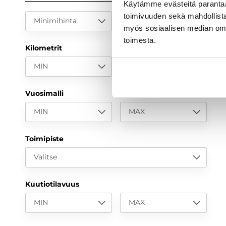
P
Käytämme evästeitä paranta
toimivuuden sekä mahdollista
Minimihinta
Maksimihinta
myös sosiaalisen median om
toimesta.
Kilometrit
MIN
MAX
Vuosimalli
MIN
MAX
Toimipiste
Valitse
Kuutiotilavuus
MIN
MAX