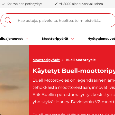
Kotimainen perheyritys
Yli 5000 ajoneuvon valikoima
iluajoneuvot
Moottoripyörät
Hyötyajoneuvo
Moottoripyörät
Buell Motorcycle
Käytetyt Buell-moottoripy
Buell Motorcycles on legendaarinen am
tehokkaista moottoreistaan, innovatiivis
Erik Buellin perustama yritys keskittyi sp
yhdistyivät Harley-Davidsonin V2-mootto