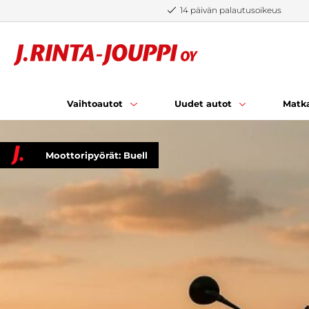
Siirry sisältöön
14 päivän palautusoikeus
Vaihtoautot
Uudet autot
Matka
Moottoripyörät: Buell