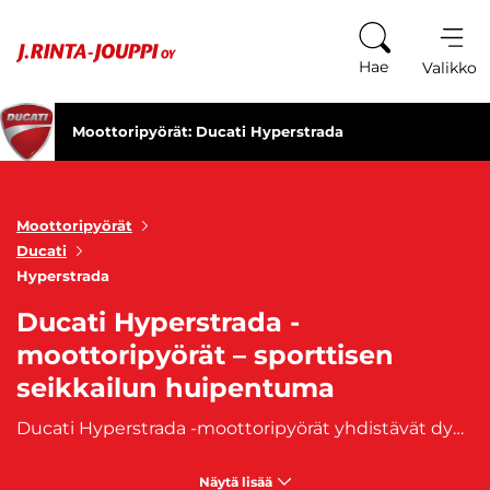
Siirry sisältöön
Hae
Valikko
Moottoripyörät: Ducati Hyperstrada
Moottoripyörät
Ducati
Hyperstrada
Ducati Hyperstrada -
moottoripyörät – sporttisen
seikkailun huipentuma
Ducati Hyperstrada -moottoripyörät yhdistävät dynaamisen suorituskyvyn ja monikäyttöisyyden, tehden niistä ihanteellisen valinnan niin urheilulliseen ajoon kuin pidemmille matkoille. Tämä sporttinen adventure-malli tarjoaa ajamisen iloa, jossa yhdistyvät Ducati-perinteiden mukainen teho ja tarkka ajotuntuma.
Näytä lisää