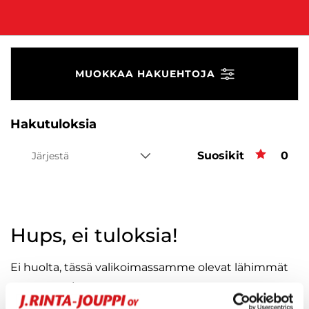
MUOKKAA HAKUEHTOJA
Hakutuloksia
Suosikit
Suos
0
Järjestä
Hups, ei tuloksia!
Ei huolta, tässä valikoimassamme olevat lähimmät
vastaavat ajoneuvot.