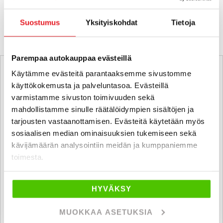
KATSO VASTAAVANLAISET AUTOT
Suostumus
Yksityiskohdat
Tietoja
Parempaa autokauppaa evästeillä
Käytämme evästeitä parantaaksemme sivustomme
käyttökokemusta ja palveluntasoa. Evästeillä
varmistamme sivuston toimivuuden sekä
mahdollistamme sinulle räätälöidympien sisältöjen ja
tarjousten vastaanottamisen. Evästeitä käytetään myös
sosiaalisen median ominaisuuksien tukemiseen sekä
kävijämäärän analysointiin meidän ja kumppaniemme
toimesta.
HYVÄKSY
MUOKKAA ASETUKSIA