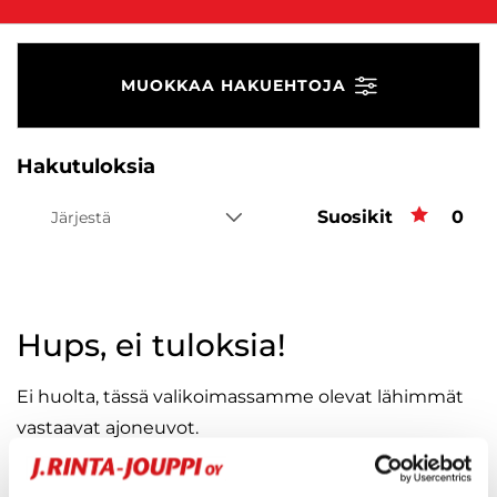
MUOKKAA HAKUEHTOJA
Hakutuloksia
Suosikit
Suos
0
Järjestä
Hups, ei tuloksia!
Ei huolta, tässä valikoimassamme olevat lähimmät
vastaavat ajoneuvot.
KATSO VASTAAVANLAISET AUTOT