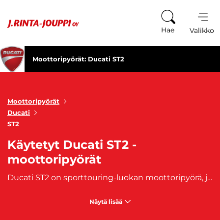
Siirry sisältöön
Hae
Valikko
Moottoripyörät: Ducati ST2
Moottoripyörät
Ducati
ST2
Käytetyt Ducati ST2 -
moottoripyörät
Ducati ST2 on sporttouring-luokan moottoripyörä, joka yhdistää urheilullisen suorituskyvyn ja pitkän matkan mukavuuden. Tämä malli on suunniteltu kuljettajille, jotka arvostavat nopeutta ja dynaamista ajokokemusta, mutta haluavat samalla moottoripyörän, jolla on mukava matkustaa pitkiäkin matkoja. Ducati ST2 tarjoaa Ducatille ominaisen ajotuntuman, mutta myös enemmän käytännöllisyyttä ja ergonomiaa pidempiin ajomatkoihin. Ducati ST2 on varustettu L-Twin -moottorilla, joka tuottaa tarpeeksi vääntöä ja tehoa dynaamiseen ajoon, mutta samalla se on suunniteltu tarjoamaan vakaan ja miellyttävän ajokokemuksen matka-ajossa. Pyörän runko on suunniteltu erityisesti sporttouring-käyttöön, yhdistäen urheilullisen ajettavuuden ja matkapyörän ergonomian. Ducati ST2:n vahvuutena on sen tasapaino suorituskyvyn ja mukavuuden välillä. Pyörän ajoasento on suunniteltu pitkiä matkoja ajatellen, mikä tekee siitä täydellisen valinnan niin maanteille kuin mutkaisille vuoristoteille. Mukana on myös tarvittavat matkaominaisuudet, kuten sivulaukut ja hyvä tuulensuoja, jotka tekevät siitä ihanteellisen touring-pyörän pitkille seikkailuille.
Näytä lisää