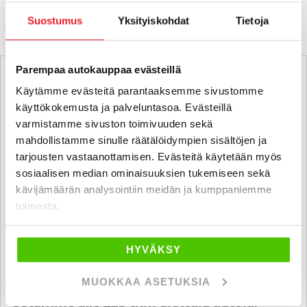
Suostumus
Yksityiskohdat
Tietoja
Parempaa autokauppaa evästeillä
Käytämme evästeitä parantaaksemme sivustomme
käyttökokemusta ja palveluntasoa. Evästeillä
varmistamme sivuston toimivuuden sekä
mahdollistamme sinulle räätälöidympien sisältöjen ja
tarjousten vastaanottamisen. Evästeitä käytetään myös
sosiaalisen median ominaisuuksien tukemiseen sekä
kävijämäärän analysointiin meidän ja kumppaniemme
toimesta.
HYVÄKSY
MUOKKAA ASETUKSIA
Ostamme alle 225 tkm ajettuja autoja.