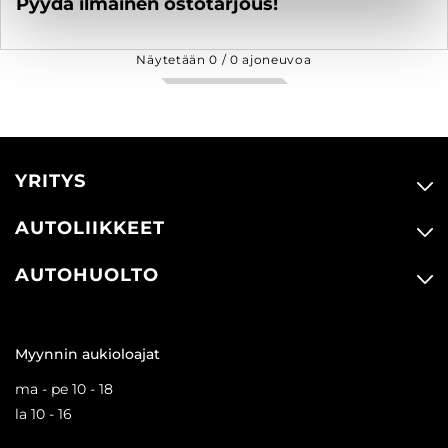
Pyydä ilmainen ostotarjous!
Näytetään
0
/
0
ajoneuvoa
YRITYS
AUTOLIIKKEET
AUTOHUOLTO
Myynnin aukioloajat
ma - pe 10 - 18
la 10 - 16