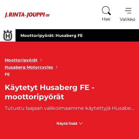
Siirry sisältöön
Hae
Valikko
Moottoripyörät: Husaberg FE
Moottoripyörät
Husaberg Motorcycles
FE
Käytetyt Husaberg FE -
moottoripyörät
Tutustu laajaan valikoimaamme käytettyjä Husaberg FE moottoripyöriä ja avaa oven uusiin, jännittäviin ajomahdollisuuksiin. Kukin käytetty Husaberg FE moottoripyörä valikoimassamme tarjotavat sinulle parasta laatua seikkailullisiin ajokokemuksiin. Olitpa sitten maastoharrastaja, enduro-kuljettaja tai seikkailullinen kaupunkipyöräilijä, meillä on sopiva vaihtoehto odottamassa sinua. Koe vapauden tunne ja voiman syke jokaisella kaasun painalluksella Husaberg FE moottoripyörän selässä. Valitse luotettava kumppani matkoillesi, joka on sekä suorituskykyinen että tyylikäs. Tutustu yksityiskohtaisiin tietoihin jokaisesta moottoripyörästämme, löydä itsellesi sopivin malli ja aloita seuraava seikkailusi nyt. Ota ohjaus itsellesi, tartu tilaisuuteen ja anna Husaberg FE moottoripyörän viedä sinut kohti unohtumattomia ajokokemuksia!
Näytä lisää