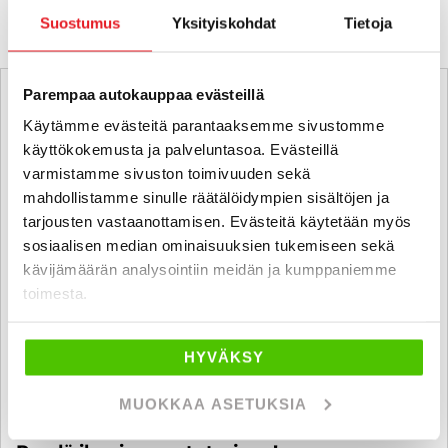
Suostumus
Yksityiskohdat
Tietoja
Parempaa autokauppaa evästeillä
Käytämme evästeitä parantaaksemme sivustomme
käyttökokemusta ja palveluntasoa. Evästeillä
varmistamme sivuston toimivuuden sekä
mahdollistamme sinulle räätälöidympien sisältöjen ja
tarjousten vastaanottamisen. Evästeitä käytetään myös
sosiaalisen median ominaisuuksien tukemiseen sekä
kävijämäärän analysointiin meidän ja kumppaniemme
toimesta.
HYVÄKSY
MUOKKAA ASETUKSIA
Ostamme alle 225 tkm ajettuja autoja.