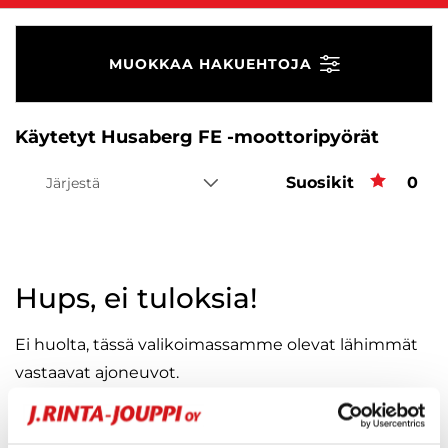
MUOKKAA HAKUEHTOJA
Käytetyt Husaberg FE -moottoripyörät
Suosikit
Suos
0
Järjestä
Hups, ei tuloksia!
Ei huolta, tässä valikoimassamme olevat lähimmät
vastaavat ajoneuvot.
KATSO VASTAAVANLAISET AUTOT