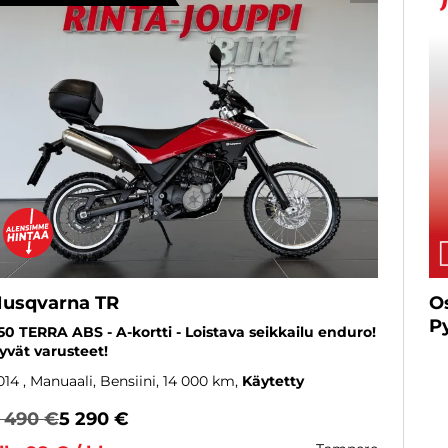
usqvarna TR
O
P
50 TERRA ABS - A-kortti - Loistava seikkailu enduro!
yvät varusteet!
014
, Manuaali, Bensiini, 14 000 km
Käytetty
 490 €
5 290 €