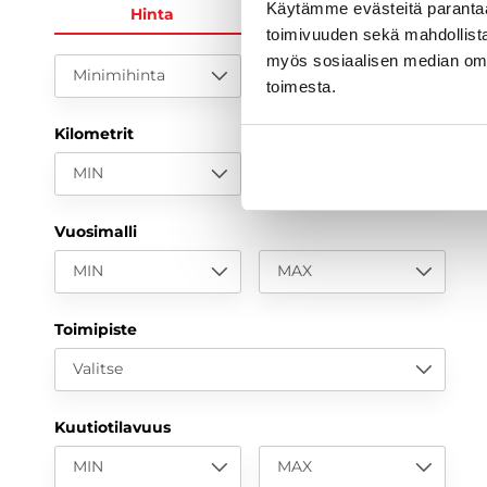
Käytämme evästeitä paranta
Hinta
KK-erä
toimivuuden sekä mahdollista
myös sosiaalisen median om
Minimihinta
Maksimihinta
toimesta.
Kilometrit
MIN
MAX
Vuosimalli
MIN
MAX
Toimipiste
Valitse
Kuutiotilavuus
MIN
MAX