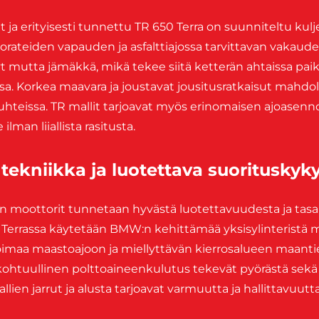
ja erityisesti tunnettu TR 650 Terra on suunniteltu kuljet
orateiden vapauden ja asfalttiajossa tarvittavan vakaude
t mutta jämäkkä, mikä tekee siitä ketterän ahtaissa paik
a. Korkea maavara ja joustavat jousitusratkaisut mahdoll
hteissa. TR mallit tarjoavat myös erinomaisen ajoasenno
 ilman liiallista rasitusta.
tekniikka ja luotettava suorituskyk
n moottorit tunnetaan hyvästä luotettavuudesta ja tasa
 Terrassa käytetään BMW:n kehittämää yksisylinteristä m
 voimaa maastoajoon ja miellyttävän kierrosalueen maant
kohtuullinen polttoaineenkulutus tekevät pyörästä sekä
allien jarrut ja alusta tarjoavat varmuutta ja hallittavuu