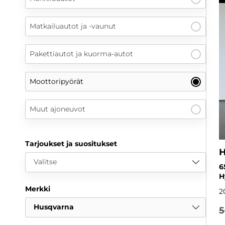
Matkailuautot ja -vaunut
Pakettiautot ja kuorma-autot
Moottoripyörät
Muut ajoneuvot
Tarjoukset ja suositukset
H
Valitse
6
H
Merkki
2
Husqvarna
5