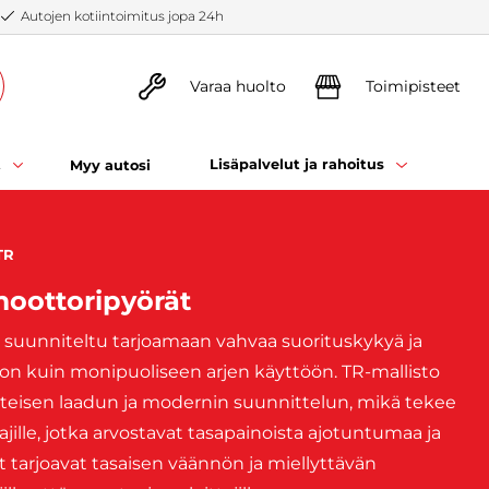
Autojen kotiintoimitus jopa 24h
Varaa huolto
Toimipisteet
t
Lisäpalvelut ja rahoitus
Myy autosi
TR
moottoripyörät
suunniteltu tarjoamaan vahvaa suorituskykyä ja
on kuin monipuoliseen arjen käyttöön. TR-mallisto
teisen laadun ja modernin suunnittelun, mikä tekee
jille, jotka arvostavat tasapainoista ajotuntumaa ja
 tarjoavat tasaisen väännön ja miellyttävän