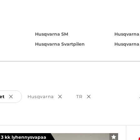
Husqvarna SM
Husqvarna
Husqvarna Svartpilen
Husqvarna 
et
Husqvarna
TR
Poista valinta
Poista valinta
Poista valinta
3 kk lyhennysvapaa
SUOSIKKI