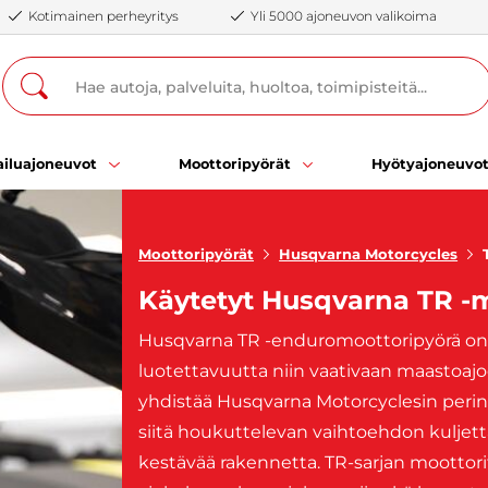
Kotimainen perheyritys
Yli 5000 ajoneuvon valikoima
iluajoneuvot
Moottoripyörät
Hyötyajoneuvo
Moottoripyörät
Husqvarna Motorcycles
Käytetyt Husqvarna TR -
Husqvarna TR -enduromoottoripyörä on 
luotettavuutta niin vaativaan maastoajo
yhdistää Husqvarna Motorcyclesin perin
siitä houkuttelevan vaihtoehdon kuljetta
kestävää rakennetta. TR-sarjan moottorit