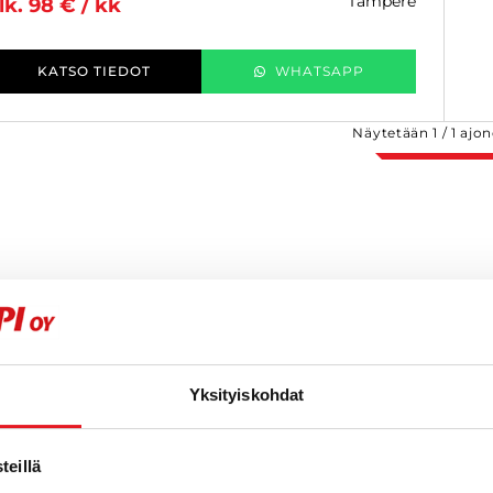
tampere
lk. 98 € / kk
KATSO TIEDOT
WHATSAPP
Näytetään
1
/
1
ajon
Yksityiskohdat
eillä