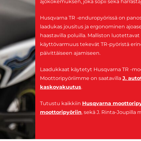
ajokokemuksen, joka sopii sekä harrastajil
Husqvarna TR -enduropyörissä on panos
laadukas jousitus ja ergonominen ajoas
haastavilla poluilla. Malliston luotettav
käyttövarmuus tekevät TR-pyöristä erino
päivittäiseen ajamiseen.
Laadukkaat käytetyt Husqvarna TR -moott
Moottoripyöriimme on saatavilla
J. aut
kaskovakuutus
.
Tutustu kaikkiin
Husqvarna moottoripy
moottoripyöriin
, sekä J. Rinta-Joupilla