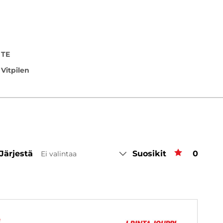
 TE
Vitpilen
Järjestä
Suosikit
Suosiki
0
Ei valintaa