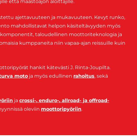
le että maastoajon aloittajille.
tettu ajettavuuteen ja mukavuuteen. Kevyt runko,
ento mahdollistavat helpon käsiteltävyyden myös
at komponentit, taloudellinen moottoriteknologia ja
maisia kumppaneita niin vapaa-ajan reissuille kuin
oripyörät hankit kätevästi J. Rinta-Joupilta.
oturva moto
ja myös edullinen
rahoitus
, sekä
öriin
ja
crossi-, enduro-, allroad- ja offroad-
 myynnissä oleviin
moottoripyöriin
.