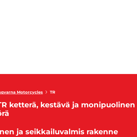
qvarna Motorcycles
TR
R ketterä, kestävä ja monipuolinen
örä
nen ja seikkailuvalmis rakenne