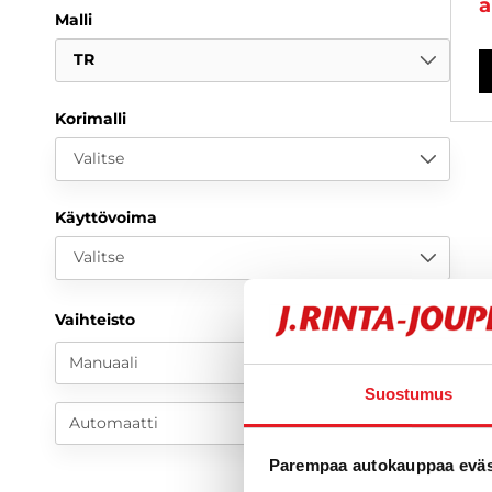
a
Malli
TR
Korimalli
Valitse
Käyttövoima
Valitse
Vaihteisto
Manuaali
Suostumus
Automaatti
Parempaa autokauppaa eväst