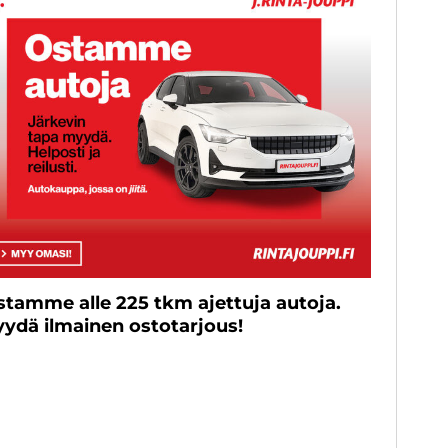
stamme alle 225 tkm ajettuja autoja.
yydä ilmainen ostotarjous!