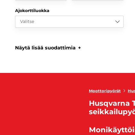
Ajokorttiluokka
Valitse
Näytä lisää suodattimia
Moottoripyörät
Hus
Husqvarna T
seikkailupy
Monikäyttöi