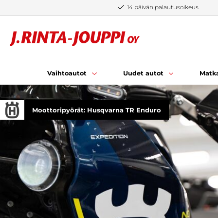
Siirry sisältöön
14 päivän palautusoikeus
Vaihtoautot
Uudet autot
Matka
Moottoripyörät: Husqvarna TR Enduro