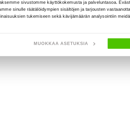
aksemme sivustomme käyttökokemusta ja palveluntasoa. Eväst
mme sinulle räätälöidympien sisältöjen ja tarjousten vastaanott
inaisuuksien tukemiseen sekä kävijämäärän analysointiin mei
MUOKKAA ASETUKSIA