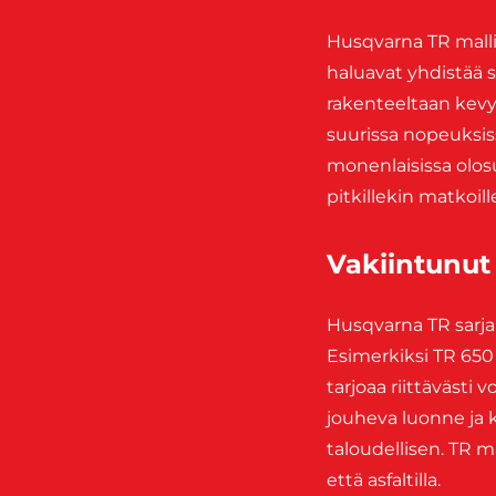
Husqvarna TR mallit 
haluavat yhdistää s
rakenteeltaan kevy
suurissa nopeuksiss
monenlaisissa olosu
pitkillekin matkoille
Vakiintunut 
Husqvarna TR sarja
Esimerkiksi TR 650
tarjoaa riittävästi
jouheva luonne ja 
taloudellisen. TR m
että asfaltilla.