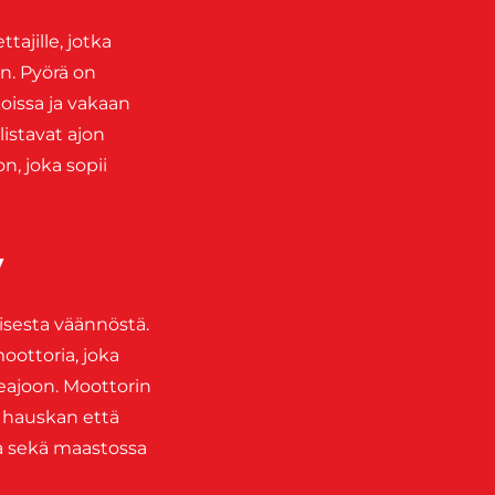
tajille, jotka
n. Pyörä on
oissa ja vakaan
istavat ajon
n, joka sopii
y
isesta väännöstä.
oottoria, joka
ieajoon. Moottorin
 hauskan että
tta sekä maastossa