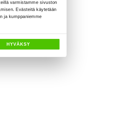
eillä varmistamme sivuston
amisen. Evästeitä käytetään
dän ja kumppaniemme
HYVÄKSY