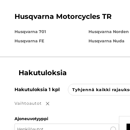
Husqvarna Motorcycles TR
Husqvarna 701
Husqvarna Norden
Husqvarna FE
Husqvarna Nuda
Hakutuloksia
Hakutuloksia
1
kpl
Tyhjennä kaikki rajauks
Vaihtoautot
Poista valinta
Ajoneuvotyyppi
Henkilöautot