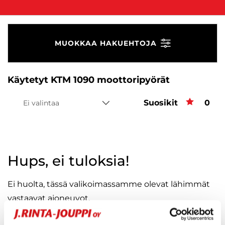
MUOKKAA HAKUEHTOJA
Käytetyt KTM 1090 moottoripyörät
Suosikit
Suos
0
Ei valintaa
Hups, ei tuloksia!
Ei huolta, tässä valikoimassamme olevat lähimmät
vastaavat ajoneuvot.