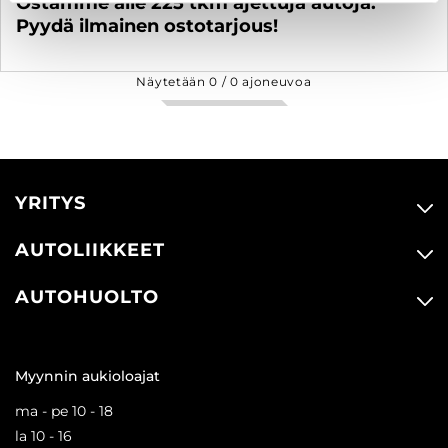
Ostamme alle 225 tkm ajettuja autoja.
Pyydä ilmainen ostotarjous!
Näytetään
0
/
0
ajoneuvoa
YRITYS
AUTOLIIKKEET
AUTOHUOLTO
Myynnin aukioloajat
ma - pe 10 - 18
la 10 - 16