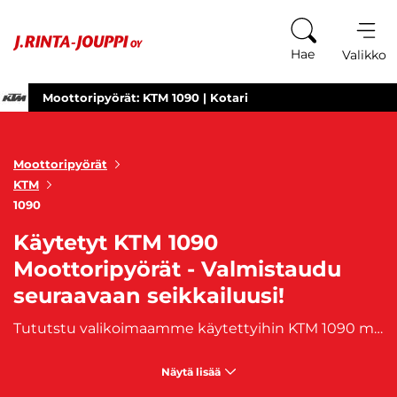
Siirry sisältöön
Hae
Valikko
Moottoripyörät: KTM 1090 | Kotari
Moottoripyörät
KTM
1090
Käytetyt KTM 1090
Moottoripyörät - Valmistaudu
seuraavaan seikkailuusi!
Tututstu valikoimaamme käytettyihin KTM 1090 moottoripyöriin! KTM 1090 Adventure ja Adventure R ovat kumpikin legendaarisia seikkailupyöriä, jotka tarjoavat huippuluokan suorituskykyä ja luotettavuutta kaikille, jotka rakastavat kahden pyörän päällä seikkailua. Meiltä löydät laadukkaasti huolletut ja hyvin pidetyt käytetyt KTM 1090 -mallit, jotka ovat valmiina viemään sinut seuraavalle matkalle. KTM 1090 -sarjan moottoripyörät ovat tunnettuja vahvasta suorituskyvystään ja monipuolisista ominaisuuksistaan, jotka tekevät niistä täydellisen valinnan niin maantielle kuin maastoonkin. Olitpa sitten suunnittelemassa pitkää matkaa moottoriteille tai haluatko kokea jännittäviä off-road-seikkailuja, KTM 1090 tarjoaa sinulle mahdollisuuden tehdä niin luotettavasti ja tyylikkäästi. Tarjoamme ammattitaitoista ja ystävällistä palvelua auttaaksemme sinua löytämään unelmiesi moottoripyörän. Selaa valikoimaamme ja löydä täydellinen käytetty KTM 1090 moottoripyörä seuraavaa seikkailuasi varten! Myynnissä olevat, käytetyt KTM 1090-moottoripyörät ostat kätevästi J. Rinta-Joupilta. Moottoripyöriimme on saatavilla myös edullinen, moottoripyöriin soveltuva
Näytä lisää