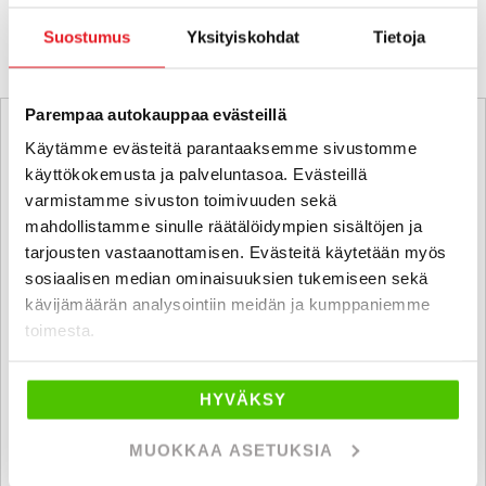
KATSO VASTAAVANLAISET AUTOT
Suostumus
Yksityiskohdat
Tietoja
Parempaa autokauppaa evästeillä
Käytämme evästeitä parantaaksemme sivustomme
käyttökokemusta ja palveluntasoa. Evästeillä
varmistamme sivuston toimivuuden sekä
mahdollistamme sinulle räätälöidympien sisältöjen ja
tarjousten vastaanottamisen. Evästeitä käytetään myös
sosiaalisen median ominaisuuksien tukemiseen sekä
kävijämäärän analysointiin meidän ja kumppaniemme
toimesta.
HYVÄKSY
MUOKKAA ASETUKSIA