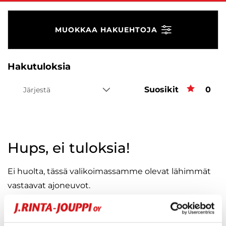
MUOKKAA HAKUEHTOJA
Hakutuloksia
Suosikit
Suos
0
Järjestä
Hups, ei tuloksia!
Ei huolta, tässä valikoimassamme olevat lähimmät
vastaavat ajoneuvot.
KATSO VASTAAVANLAISET AUTOT