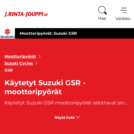
Siirry sisältöön
Hae
Valikko
Moottoripyörät: Suzuki GSR
Moottoripyörät
Suzuki Cycles
GSR
Käytetyt Suzuki GSR -
moottoripyörät
Käytetyt Suzuki GSR moottoripyörät odottavat sinua – tyylikkyyttä ja tehoa ajoelämyksiin. GSR-sarja on tunnettu dynaamisesta suorituskyvystään ja modernista muotoilustaan, ja nyt voit omistaa oman Suzuki GSR-moottoripyörän edulliseen hintaan. Käytetyt Suzuki GSR moottoripyörämme ovat valmiita viemään sinut seikkailuihin tien päälle. Valikoimastamme löydät erilaisia malleja, jotka tarjoavat tasapainoisen yhdistelmän tyylikkyyttä ja voimaa. Jokainen pyörä yhdistää dynaamisen suorituskyvyn, mukavuuden ja modernit ominaisuudet. Selaa valikoimaamme ja löydä itsellesi sopiva käytetty Suzuki GSR moottoripyörä. Omista tyylikäs ja tehokas ajokumppani ja lähde seikkailuun tien päälle Suzuki GSR:n kanssa. Koe tyylikkyyden ja tehon täydellinen yhdistelmä jokaisella ajomatkalla. Laadukkaat käytetyt Suzuki GSR-moottoripyörät hankit kätevästi J. Rinta-Joupilta. Moottoripyöriimme on saatavilla
Näytä lisää