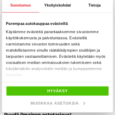
Suostumus
Yksityiskohdat
Tietoja
Parempaa autokauppaa evästeillä
Käytämme evästeitä parantaaksemme sivustomme
käyttökokemusta ja palveluntasoa. Evästeillä
varmistamme sivuston toimivuuden sekä
mahdollistamme sinulle räätälöidympien sisältöjen ja
tarjousten vastaanottamisen. Evästeitä käytetään myös
sosiaalisen median ominaisuuksien tukemiseen sekä
kävijämäärän analysointiin meidän ja kumppaniemme
toimesta.
HYVÄKSY
MUOKKAA ASETUKSIA
Ostamme alle 225 tkm ajettuja autoja.
Pyydä ilmainen ostotarjous!