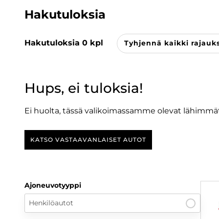
Hakutuloksia
Hakutuloksia
0
kpl
Tyhjennä kaikki rajauk
Hups, ei tuloksia!
Ei huolta, tässä valikoimassamme olevat lähimmät
KATSO VASTAAVANLAISET AUTOT
Ajoneuvotyyppi
Henkilöautot