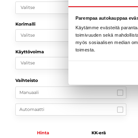
Valitse
Parempaa autokauppaa eväst
Korimalli
Käytämme evästeitä paranta
Valitse
toimivuuden sekä mahdollista
myös sosiaalisen median om
toimesta.
Käyttövoima
Valitse
Vaihteisto
Manuaali
Automaatti
Hinta
KK-erä