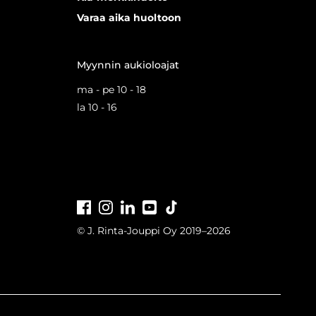
Varaa aika huoltoon
Myynnin aukioloajat
ma - pe 10 - 18
la 10 - 16
Facebook
Instagram
LinkedIn
Youtube
Tiktok
© J. Rinta-Jouppi Oy 2019–2026