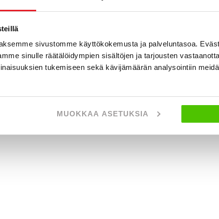
eillä
aksemme sivustomme käyttökokemusta ja palveluntasoa. Eväst
mme sinulle räätälöidympien sisältöjen ja tarjousten vastaanott
inaisuuksien tukemiseen sekä kävijämäärän analysointiin mei
MUOKKAA ASETUKSIA