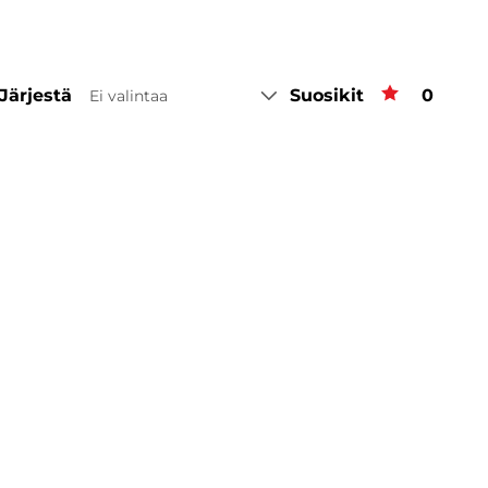
Järjestä
Suosikit
Suosiki
0
Ei valintaa