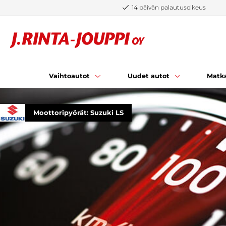
Siirry sisältöön
14 päivän palautusoikeus
Vaihtoautot
Uudet autot
Matka
Moottoripyörät: Suzuki LS