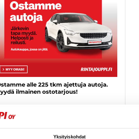
stamme alle 225 tkm ajettuja autoja.
yydä ilmainen ostotarjous!
Näytetään
0
/
0
ajo
Yksityiskohdat