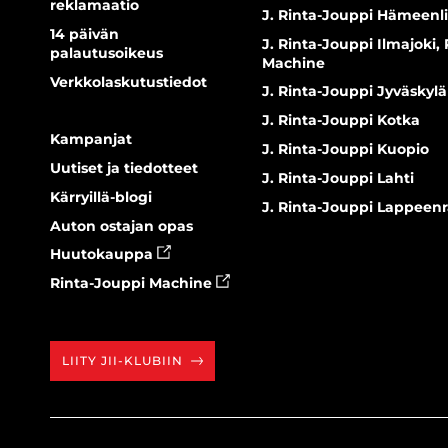
reklamaatio
J. Rinta-Jouppi Hämeenl
14 päivän
J. Rinta-Jouppi Ilmajoki,
palautusoikeus
Machine
Verkkolaskutustiedot
J. Rinta-Jouppi Jyväskylä
J. Rinta-Jouppi Kotka
Kampanjat
J. Rinta-Jouppi Kuopio
Uutiset ja tiedotteet
J. Rinta-Jouppi Lahti
Kärryillä-blogi
J. Rinta-Jouppi Lappeen
Auton ostajan opas
Huutokauppa
Rinta-Jouppi Machine
LIITY JII-KLUBIIN