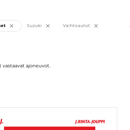
set
Suzuki
Vaihtoautot
Poista valinta
Poista valinta
Poista valinta
 vastaavat ajoneuvot.