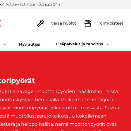
Autojen kotiintoimitus jopa 24h
Varaa huolto
Toimipisteet
t
Lisäpalvelut ja rahoitus
Myy autosi
toripyörät
zuki LS Savage -moottoripyörien maailmaan, missä
 suorituskykyyn tien päällä. Valikoimamme tarjoaa
 etsivät moottoripyörää, joka erottuu massasta. Suzuki
isestä muotoilustaan, joka kutsuu kokeilemaan
Ketterä ja helppo hallita, nämä moottoripyörät ovat