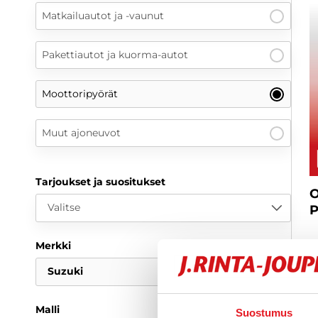
Matkailuautot ja -vaunut
Pakettiautot ja kuorma-autot
Moottoripyörät
Muut ajoneuvot
Tarjoukset ja suositukset
O
Valitse
P
Merkki
Suzuki
Malli
Suostumus