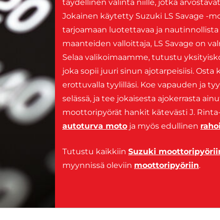
täydellinen valinta niille, jotka arvostavat
Jokainen käytetty Suzuki LS Savage -m
tarjoamaan luotettavaa ja nautinnollista
maanteiden valloittaja, LS Savage on valm
Selaa valikoimaamme, tutustu yksityisko
joka sopii juuri sinun ajotarpeisiisi. Os
erottuvalla tyylilläsi. Koe vapauden ja 
selässä, ja tee jokaisesta ajokerrasta ai
moottoripyörät hankit kätevästi J. Rinta
autoturva moto
ja myös edullinen
raho
Tutustu kaikkiin
Suzuki moottoripyörii
myynnissä oleviin
moottoripyöriin
.