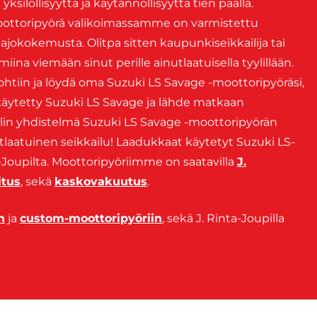
 yksilöllisyyttä ja käytännöllisyyttä tien päällä.
oottoripyörä valikoimassamme on varmistettu
 ajokokemusta. Olitpa sitten kaupunkiseikkailija tai
iina viemään sinut perille ainutlaatuisella tyylillään.
htiin ja löydä oma Suzuki LS Savage -moottoripyöräsi,
ta käytetty Suzuki LS Savage ja lähde matkaan
tyylin yhdistelmä Suzuki LS Savage -moottoripyörän
nutlaatuinen seikkailu! Laadukkaat käytetyt Suzuki LS-
-Joupilta. Moottoripyöriimme on saatavilla
J.
itus
, sekä
kaskovakuutus
.
n
ja
custom-moottoripyöriin
, sekä J. Rinta-Joupilla