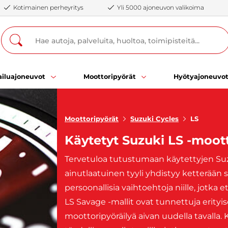
Kotimainen perheyritys
Yli 5000 ajoneuvon valikoima
iluajoneuvot
Moottoripyörät
Hyötyajoneuvo
Moottoripyörät
Suzuki Cycles
LS
Käytetyt Suzuki LS -moot
Tervetuloa tutustumaan käytettyjen Su
ainutlaatuinen tyyli yhdistyy ketterään
persoonallisia vaihtoehtoja niille, jotka
LS Savage -mallit ovat tunnettuja erity
moottoripyöräilyä aivan uudella tavalla. 