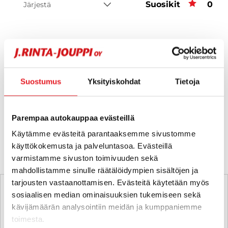
Suosikit
Suos
0
Järjestä
Hups, ei tuloksia!
Suostumus
Yksityiskohdat
Tietoja
Ei huolta, tässä valikoimassamme olevat lähimmät
vastaavat ajoneuvot.
Parempaa autokauppaa evästeillä
KATSO VASTAAVANLAISET AUTOT
Käytämme evästeitä parantaaksemme sivustomme
käyttökokemusta ja palveluntasoa. Evästeillä
varmistamme sivuston toimivuuden sekä
mahdollistamme sinulle räätälöidympien sisältöjen ja
tarjousten vastaanottamisen. Evästeitä käytetään myös
sosiaalisen median ominaisuuksien tukemiseen sekä
kävijämäärän analysointiin meidän ja kumppaniemme
toimesta.