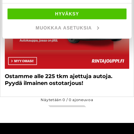
HYVÄKSY
MUOKKAA ASETUKSIA
Ostamme alle 225 tkm ajettuja autoja.
Pyydä ilmainen ostotarjous!
Näytetään
0
/
0
ajoneuvoa