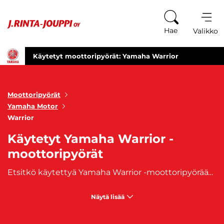
Siirry sisältöön
Hae
Valikko
Käytetyt moottoripyörät: Yamaha Warrior
Moottoripyörät
Yamaha Motor
Warrior
Käytetyt Yamaha Warrior -
moottoripyörät
Etsitkö käytettyä Yamaha Warrior -moottoripyörää? Tutustu laajaan valikoimaamme ja löydä täydellinen Yamaha Warriro custom-moottoripyörä juuri sinulle. Yamaha Warrior tarjoaa voimakkaan suorituskyvyn ja ainutlaatuisen ulkonäön, joka erottuu joukosta. Sen vääntävä moottori tarjoaa dynaamisen ajokokemuksen, oli kyseessä sitten tiellä tai maastossa. Lisäksi Warriorissa on kestävä rakenne ja luotettava tekniikka, mikä tekee siitä ihanteellisen valinnan niille, jotka haluavat sekä tyyliä että suorituskykyä. Tutustu valikoimaamme ja löydä oma Yamaha Warrior -moottoripyöräsi tänään! Osta nyt ja lähde seuraavalle seikkailulle!
Näytä lisää