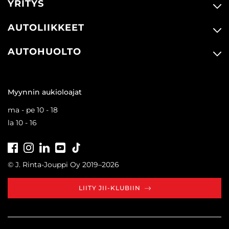
YRITYS
AUTOLIIKKEET
AUTOHUOLTO
Myynnin aukioloajat
ma - pe 10 - 18
la 10 - 16
Facebook
Instagram
LinkedIn
Youtube
Tiktok
© J. Rinta-Jouppi Oy 2019–2026
LIITY JII-KLUBIIN