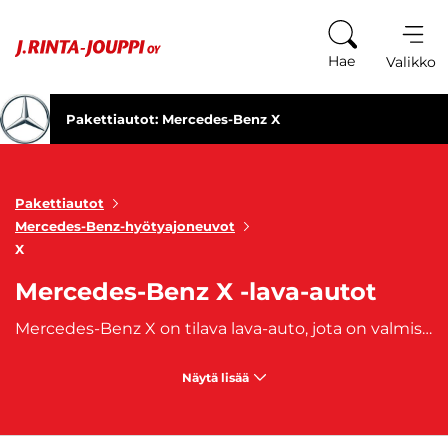
Siirry sisältöön
Hae
Valikko
Pakettiautot: Mercedes-Benz X
Pakettiautot
Mercedes-Benz-hyötyajoneuvot
X
Mercedes-Benz X -lava-autot
Mercedes-Benz X on tilava lava-auto, jota on valmistettu vuodesta 2017 lähtien. Laadukas hyötyajoneuvo sai täydet viisi tähteä kolaritestistä. Turvallinen ja luotettava työauto toimii monessa tarkoituksessa erinomaisen varustelunsa ansiosta. J. Rinta-Joupilta ostat käytetyt, aiemmin omistuksessa olleet Mercedes-Benz X-vaihtoautot, joihin on saatavilla edullinen
Näytä lisää