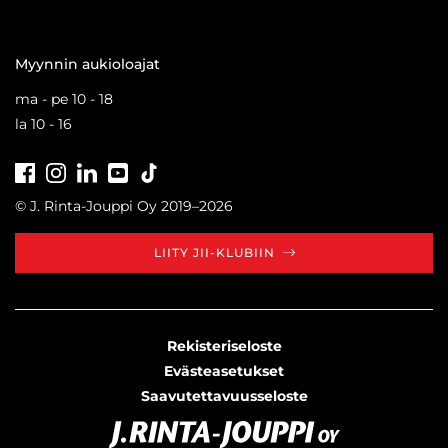
Myynnin aukioloajat
ma - pe 10 - 18
la 10 - 16
Facebook
Instagram
LinkedIn
Youtube
Tiktok
© J. Rinta-Jouppi Oy 2019–2026
LIITY JII-KLUBIIN
Rekisteriseloste
Evästeasetukset
Saavutettavuusseloste