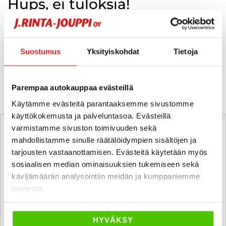
Hups, ei tuloksia!
Ei huolta, tässä valikoimassamme olevat lähimmät
vastaavat ajoneuvot.
Suostumus
Yksityiskohdat
Tietoja
KATSO VASTAAVANLAISET AUTOT
Parempaa autokauppaa evästeillä
Käytämme evästeitä parantaaksemme sivustomme
käyttökokemusta ja palveluntasoa. Evästeillä
varmistamme sivuston toimivuuden sekä
mahdollistamme sinulle räätälöidympien sisältöjen ja
tarjousten vastaanottamisen. Evästeitä käytetään myös
sosiaalisen median ominaisuuksien tukemiseen sekä
kävijämäärän analysointiin meidän ja kumppaniemme
toimesta.
HYVÄKSY