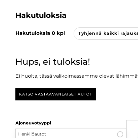
Hakutuloksia
Hakutuloksia
0
kpl
Tyhjennä kaikki rajauk
Hups, ei tuloksia!
Ei huolta, tässä valikoimassamme olevat lähimmät
KATSO VASTAAVANLAISET AUTOT
Ajoneuvotyyppi
Henkilöautot