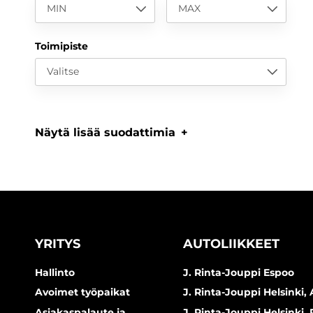
MIN
MAX
Toimipiste
Valitse
Näytä lisää suodattimia
YRITYS
AUTOLIIKKEET
Hallinto
J. Rinta-Jouppi Espoo
Avoimet työpaikat
J. Rinta-Jouppi Helsinki, 
Asiakaspalaute ja
J. Rinta-Jouppi Helsinki,