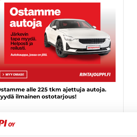
stamme alle 225 tkm ajettuja autoja.
yydä ilmainen ostotarjous!
Näytetään
0
/
0
ajo