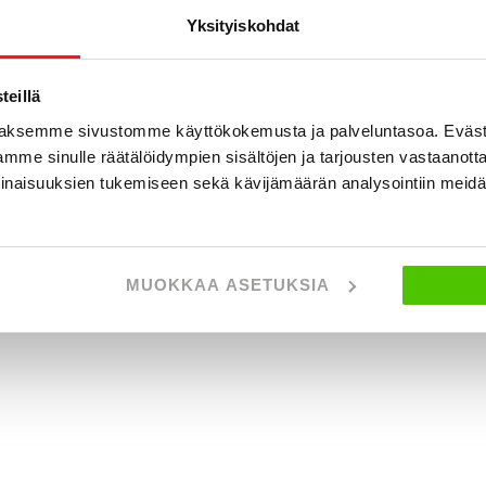
Yksityiskohdat
eillä
aksemme sivustomme käyttökokemusta ja palveluntasoa. Eväst
mme sinulle räätälöidympien sisältöjen ja tarjousten vastaanott
inaisuuksien tukemiseen sekä kävijämäärän analysointiin mei
MUOKKAA ASETUKSIA