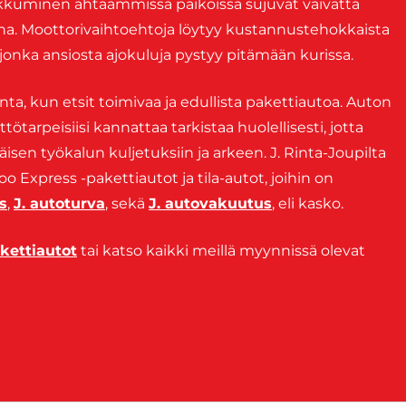
iikkuminen ahtaammissa paikoissa sujuvat vaivatta
na. Moottorivaihtoehtoja löytyy kustannustehokkaista
 jonka ansiosta ajokuluja pystyy pitämään kurissa.
nta, kun etsit toimivaa ja edullista pakettiautoa. Auton
ötarpeisiisi kannattaa tarkistaa huolellisesti, jotta
äisen työkalun kuljetuksiin ja arkeen. J. Rinta-Joupilta
 Express -pakettiautot ja tila-autot, joihin on
s
,
J. autoturva
, sekä
J. autovakuutus
, eli kasko.
kettiautot
tai katso kaikki meillä myynnissä olevat