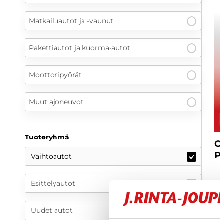
Matkailuautot ja -vaunut
Pakettiautot ja kuorma-autot
Moottoripyörät
Muut ajoneuvot
Tuoteryhmä
O
P
Vaihtoautot
Esittelyautot
Uudet autot