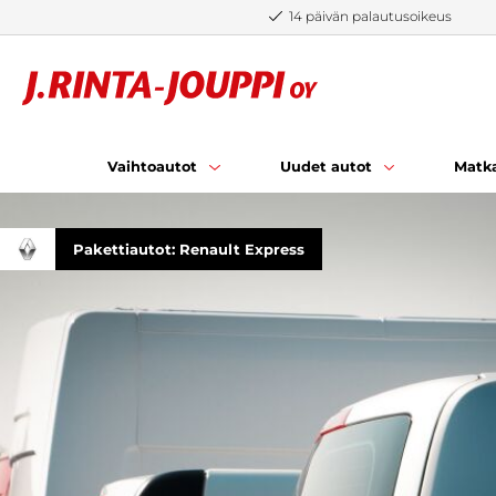
Siirry sisältöön
14 päivän palautusoikeus
Vaihtoautot
Uudet autot
Matka
Pakettiautot: Renault Express