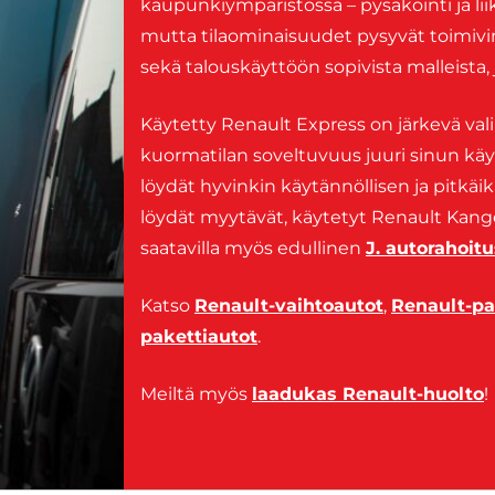
kaupunkiympäristössä – pysäköinti ja l
mutta tilaominaisuudet pysyvät toimivi
sekä talouskäyttöön sopivista malleista,
Käytetty Renault Express on järkevä vali
kuormatilan soveltuvuus juuri sinun käytt
löydät hyvinkin käytännöllisen ja pitkäik
löydät myytävät, käytetyt Renault Kangoo
saatavilla myös edullinen
J. autorahoitu
Katso
Renault-vaihtoautot
,
Renault-pa
pakettiautot
.
Meiltä myös
laadukas Renault-huolto
!