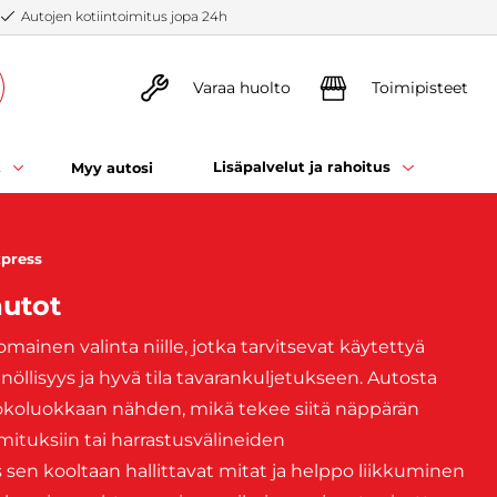
Autojen kotiintoimitus jopa 24h
Varaa huolto
Toimipisteet
t
Lisäpalvelut ja rahoitus
Myy autosi
press
autot
ainen valinta niille, jotka tarvitsevat käytettyä
öllisyys ja hyvä tila tavarankuljetukseen. Autosta
 kokoluokkaan nähden, mikä tekee siitä näppärän
mituksiin tai harrastusvälineiden
 sen kooltaan hallittavat mitat ja helppo liikkuminen