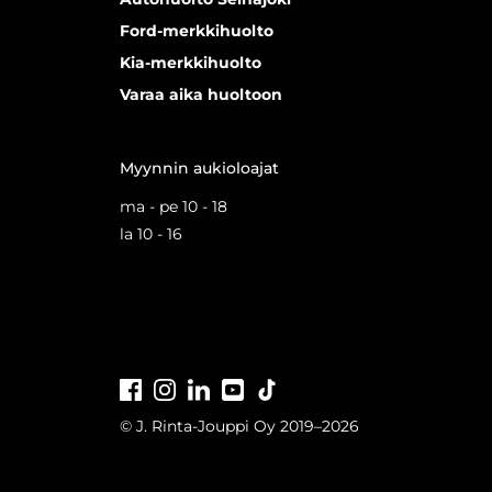
Ford-merkkihuolto
Kia-merkkihuolto
Varaa aika huoltoon
Myynnin aukioloajat
ma - pe 10 - 18
la 10 - 16
Facebook
Instagram
LinkedIn
Youtube
Tiktok
© J. Rinta-Jouppi Oy 2019–2026