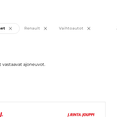
set
Renault
Vaihtoautot
Poista valinta
Poista valinta
Poista valint
 vastaavat ajoneuvot.