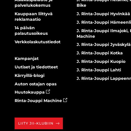
palvelukokemus
Bike
Kauppaan liittyvä
J. Rinta-Jouppi Hyvinkää
reklamaatio
J. Rinta-Jouppi Hämeenl
14 päivän
J. Rinta-Jouppi Ilmajoki,
palautusoikeus
Machine
Verkkolaskutustiedot
J. Rinta-Jouppi Jyväskylä
J. Rinta-Jouppi Kotka
Kampanjat
J. Rinta-Jouppi Kuopio
Uutiset ja tiedotteet
J. Rinta-Jouppi Lahti
Kärryillä-blogi
J. Rinta-Jouppi Lappeen
Auton ostajan opas
Huutokauppa
Rinta-Jouppi Machine
LIITY JII-KLUBIIN