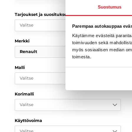
Suostumus
Tarjoukset ja suositukset
Valitse
Parempaa autokauppaa eväst
Käytämme evästeitä paranta
Merkki
toimivuuden sekä mahdollista
myös sosiaalisen median om
Renault
toimesta.
Malli
Valitse
Korimalli
Valitse
Käyttövoima
Valitse