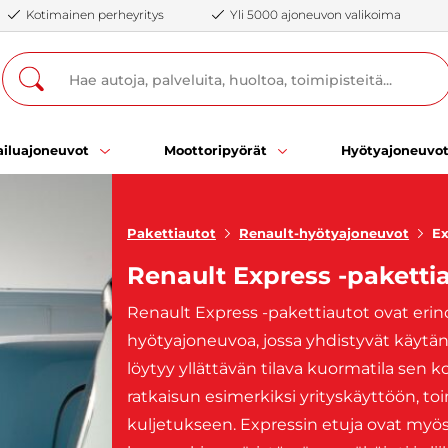
Kotimainen perheyritys
Yli 5000 ajoneuvon valikoima
iluajoneuvot
Moottoripyörät
Hyötyajoneuvo
Pakettiautot
Renault-hyötyajoneuvot
Ex
Renault Express -paketti
Renault Express -pakettiautot ovat erinom
hyötyajoneuvoa, jossa yhdistyvät käytänn
löytyy yllättävän tilava kuormatila sen
ratkaisun esimerkiksi yrityskäyttöön, toi
kuljetukseen. Expressin etuja ovat myös