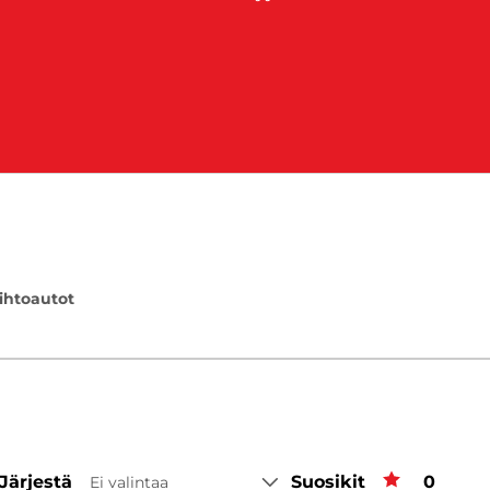
ihtoautot
Järjestä
Suosikit
Suosiki
0
Ei valintaa