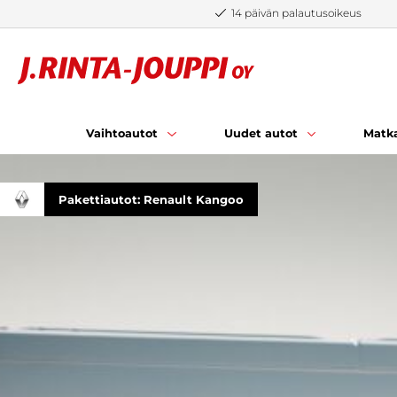
Siirry sisältöön
14 päivän palautusoikeus
Vaihtoautot
Uudet autot
Matka
Pakettiautot: Renault Kangoo