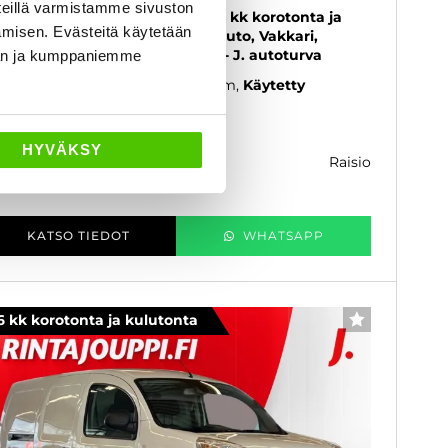
eillä varmistamme sivuston
E. Power+ Maxi 4m3, 33 kWh - 6 kk korotonta ja
amisen. Evästeitä käytetään
lutonta maksuaikaa! - Suomi-auto, Vakkari,
mastointi, Ruostesuojattu, Navi - J. autoturva
dän ja kumppaniemme
19
, Automaatti, Sähkö, 82 000 km
Käytetty
 990 €
HYVÄKSY
raisio
k. 157 € / kk
KATSO TIEDOT
WHATSAPP
6 kk korotonta ja kulutonta
SUOSIKKI