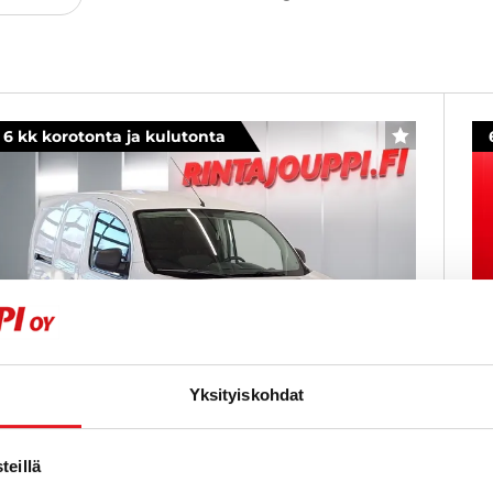
6 kk korotonta ja kulutonta
SUOSIKKI
Yksityiskohdat
eillä
enault Kangoo
R