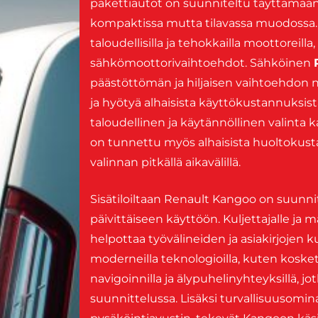
pakettiautot on suunniteltu täyttämään
kompaktissa mutta tilavassa muodossa.
taloudellisilla ja tehokkailla moottoreilla
sähkömoottorivaihtoehdot. Sähköinen
päästöttömän ja hiljaisen vaihtoehdon n
ja hyötyä alhaisista käyttökustannuksis
taloudellinen ja käytännöllinen valinta
on tunnettu myös alhaisista huoltokust
valinnan pitkällä aikavälillä.
Sisätiloiltaan Renault Kangoo on suunni
päivittäiseen käyttöön. Kuljettajalle ja ma
helpottaa työvälineiden ja asiakirjojen
moderneilla teknologioilla, kuten kosket
navigoinnilla ja älypuhelinyhteyksillä, jo
suunnittelussa. Lisäksi turvallisuusomi