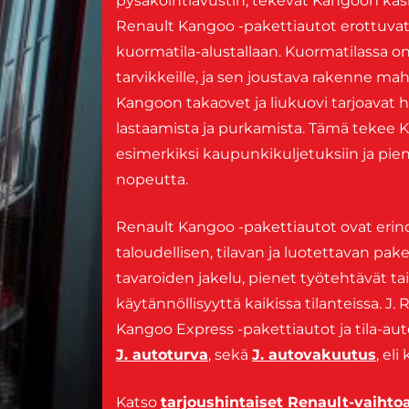
pysäköintiavustin, tekevät Kangoon käsit
Renault Kangoo -pakettiautot erottuvat 
kuormatila-alustallaan. Kuormatilassa on ri
tarvikkeille, ja sen joustava rakenne mahd
Kangoon takaovet ja liukuovi tarjoavat
lastaamista ja purkamista. Tämä tekee
esimerkiksi kaupunkikuljetuksiin ja pienii
nopeutta.
Renault Kangoo -pakettiautot ovat erinom
taloudellisen, tilavan ja luotettavan pake
tavaroiden jakelu, pienet työtehtävät t
käytännöllisyyttä kaikissa tilanteissa. J
Kangoo Express -pakettiautot ja tila-aut
J. autoturva
, sekä
J. autovakuutus
, eli
Katso
tarjoushintaiset Renault-vaihto