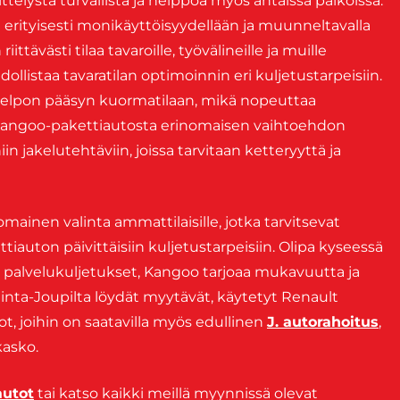
telystä turvallista ja helppoa myös ahtaissa paikoissa.
erityisesti monikäyttöisyydellään ja muunneltavalla
ittävästi tilaa tavaroille, työvälineille ja muille
ollistaa tavaratilan optimoinnin eri kuljetustarpeisiin.
 helpon pääsyn kuormatilaan, mikä nopeuttaa
 Kangoo-pakettiautosta erinomaisen vaihtoehdon
n jakelutehtäviin, joissa tarvitaan ketteryyttä ja
ainen valinta ammattilaisille, jotka tarvitsevat
ttiauton päivittäisiin kuljetustarpeisiin. Olipa kyseessä
ai palvelukuljetukset, Kangoo tarjoaa mukavuutta ja
. Rinta-Joupilta löydät myytävät, käytetyt Renault
ot, joihin on saatavilla myös edullinen
J. autorahoitus
,
 kasko.
autot
tai katso kaikki meillä myynnissä olevat