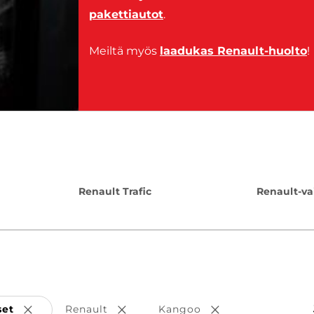
pakettiautot
.
Meiltä myös
laadukas Renault-huolto
!
Renault Trafic
Renault-va
set
Renault
Kangoo
Poista valinta
Poista valinta
Poista valinta