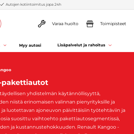
Autojen kotiintoimitus jopa 24h
Varaa huolto
Toimipisteet
t
Lisäpalvelut ja rahoitus
Myy autosi
angoo
-pakettiautot
täydellisen yhdistelmän käytännöllisyyttä,
den niistä erinomaisen valinnan pienyrityksille ja
 ja luotettavan ajoneuvon päivittäisiin työtehtäviin ja
uosia suosittu vaihtoehto pakettiautosegmentissä,
uden ja kustannustehokkuuden. Renault Kangoo -