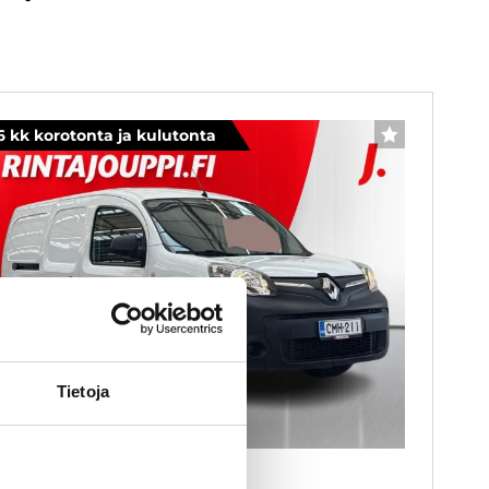
6 kk korotonta ja kulutonta
SUOSIKKI
Tietoja
enault Kangoo