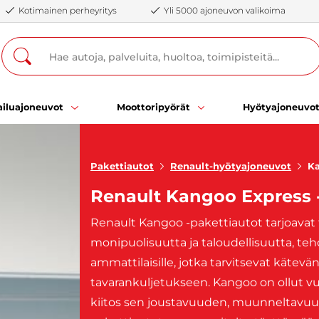
Kotimainen perheyritys
Yli 5000 ajoneuvon valikoima
iluajoneuvot
Moottoripyörät
Hyötyajoneuvo
Pakettiautot
Renault-hyötyajoneuvot
K
Renault Kangoo Express 
Renault Kangoo -pakettiautot tarjoavat 
monipuolisuutta ja taloudellisuutta, teh
ammattilaisille, jotka tarvitsevat kätevän
tavarankuljetukseen. Kangoo on ollut v
kiitos sen joustavuuden, muunneltavu