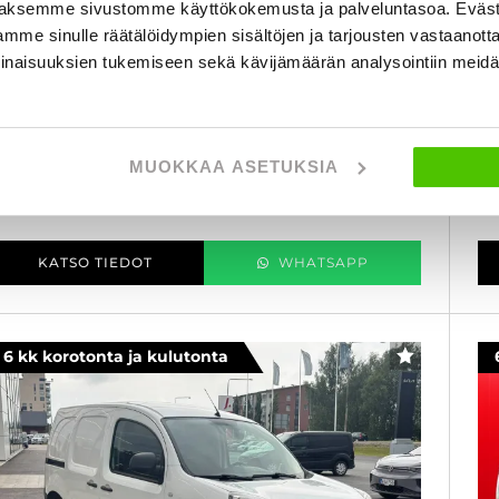
aksemme sivustomme käyttökokemusta ja palveluntasoa. Eväst
xpress Maxi dCi 90 S&S 4m3 - 6 kk korotonta ja
Z.
mme sinulle räätälöidympien sisältöjen ja tarjousten vastaanott
ulutonta maksuaikaa! - Suomi-auto, Läpi juostava,
ku
eruutus tutka, Ilmastointi ja Kahdet renkaat - J.
Il
inaisuuksien tukemiseen sekä kävijämäärän analysointiin mei
utoturva
20
019
, Manuaali, Diesel, 80 000 km
Käytetty
9
 800 €
9 280 €
MUOKKAA ASETUKSIA
al
lappeenranta
lk. 148 € / kk
KATSO TIEDOT
WHATSAPP
6 kk korotonta ja kulutonta
SUOSIKKI