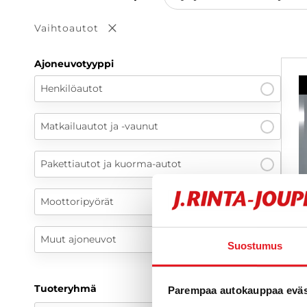
Vaihtoautot
Poista valinta
Ajoneuvotyyppi
Henkilöautot
Matkailuautot ja -vaunut
Pakettiautot ja kuorma-autot
Moottoripyörät
Muut ajoneuvot
Suostumus
Tuoteryhmä
Parempaa autokauppaa eväst
R