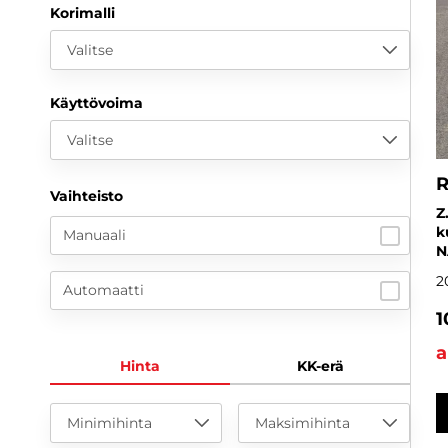
Korimalli
Valitse
Käyttövoima
Valitse
R
Vaihteisto
Z
k
Manuaali
N
2
Automaatti
1
a
Hinta
KK-erä
Minimihinta
Maksimihinta