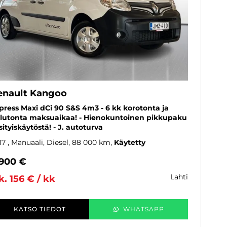
enault Kangoo
press Maxi dCi 90 S&S 4m3 - 6 kk korotonta ja
lutonta maksuaikaa! - Hienokuntoinen pikkupaku
sityiskäytöstä! - J. autoturva
17
, Manuaali, Diesel, 88 000 km
Käytetty
 900 €
lahti
k. 156 € / kk
KATSO TIEDOT
WHATSAPP