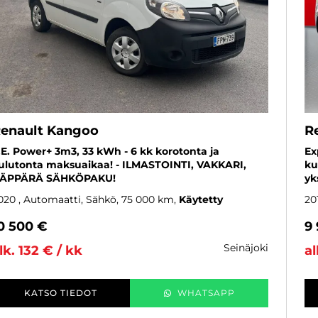
enault Kangoo
R
.E. Power+ 3m3, 33 kWh - 6 kk korotonta ja
Ex
ulutonta maksuaikaa! - ILMASTOINTI, VAKKARI,
ku
ÄPPÄRÄ SÄHKÖPAKU!
yk
020
, Automaatti, Sähkö, 75 000 km
Käytetty
20
0 500 €
9
seinäjoki
lk. 132 € / kk
al
KATSO TIEDOT
WHATSAPP