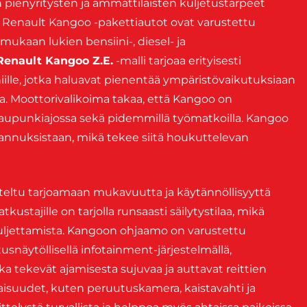
 pienyritysten ja ammattilaisten kuljetustarpeet
 Renault Kangoo -pakettiautot ovat varustettu
, mukaan lukien bensiini-, diesel- ja
Renault Kangoo Z.E.
-malli tarjoaa erityisesti
iille, jotka haluavat pienentää ympäristövaikutuksiaan
ta. Moottorivalikoima takaa, että Kangoo on
 kaupunkiajossa sekä pidemmillä työmatkoilla. Kangoo
annuksistaan, mikä tekee siitä houkuttelevan
teltu tarjoamaan mukavuutta ja käytännöllisyyttä
tkustajille on tarjolla runsaasti säilytystilaa, mikä
 kuljettamista. Kangoon ohjaamo on varustettu
usnäytöllisellä infotainment-järjestelmällä,
tka tekevät ajamisesta sujuvaa ja auttavat reittien
naisuudet, kuten peruutuskamera, kaistavahti ja