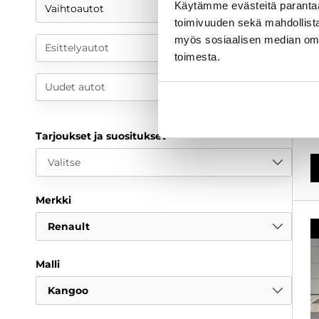
Käytämme evästeitä paranta
Vaihtoautot
E
toimivuuden sekä mahdollista
k
P
myös sosiaalisen median om
Esittelyautot
a
toimesta.
2
Uudet autot
9
a
Tarjoukset ja suositukset
Valitse
Merkki
Renault
Malli
Kangoo