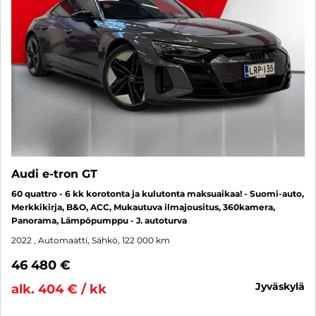
Audi e-tron GT
60 quattro - 6 kk korotonta ja kulutonta maksuaikaa! - Suomi-auto,
Merkkikirja, B&O, ACC, Mukautuva ilmajousitus, 360kamera,
Panorama, Lämpöpumppu - J. autoturva
2022
, Automaatti, Sähkö, 122 000 km
46 480 €
jyväskylä
alk. 404 € / kk