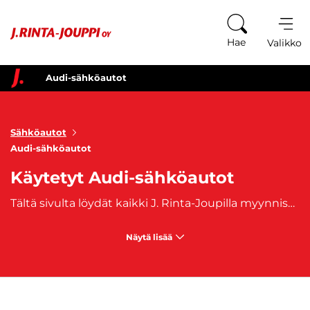
Siirry sisältöön
Hae
Valikko
Audi-sähköautot
Sähköautot
Audi-sähköautot
Käytetyt Audi-sähköautot
Tältä sivulta löydät kaikki J. Rinta-Joupilla myynnissä olevat Audi-sähköautot. Audi on osaltansa sitoutunut tulevaisuuteen, jossa liikkuminen on yhä kestävämpää. Sen sähköautovalikoima tarjoaa huippuluokan suorituskykyä, edistyksellistä teknologiaa ja tyylikästä muotoilua. Audin sähköautot, kuten suosittu
Näytä lisää