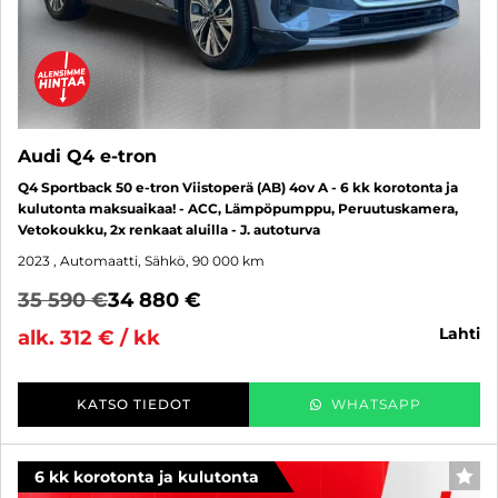
Audi Q4 e-tron
Q4 Sportback 50 e-tron Viistoperä (AB) 4ov A - 6 kk korotonta ja
kulutonta maksuaikaa! - ACC, Lämpöpumppu, Peruutuskamera,
Vetokoukku, 2x renkaat aluilla - J. autoturva
2023
, Automaatti, Sähkö, 90 000 km
35 590 €
34 880 €
lahti
alk. 312 € / kk
KATSO TIEDOT
WHATSAPP
6 kk korotonta ja kulutonta
SUO