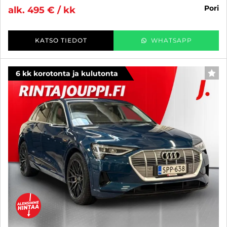
pori
alk. 495 € / kk
KATSO TIEDOT
WHATSAPP
6 kk korotonta ja kulutonta
SUO