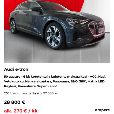
Audi e-tron
50 quattro - 6 kk korotonta ja kulutonta maksuaikaa! - ACC, Navi,
Vetokoukku, Nahka-alcantara, Panorama, B&O, 360°, Matrix LED,
Keyless, Ilma-alusta, Superhieno!!
2021
, Automaatti, Sähkö, 77 000 km
28 800 €
tampere
alk. 276 € / kk