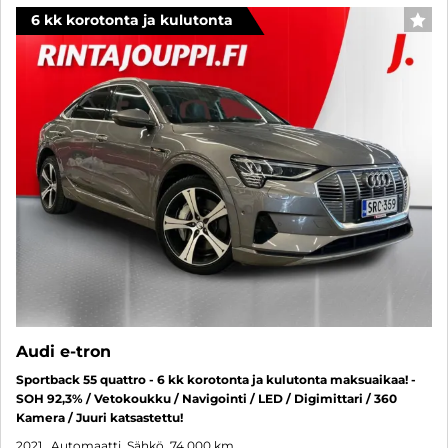
6 kk korotonta ja kulutonta
SUO
Audi e-tron
Sportback 55 quattro - 6 kk korotonta ja kulutonta maksuaikaa! -
SOH 92,3% / Vetokoukku / Navigointi / LED / Digimittari / 360
Kamera / Juuri katsastettu!
2021
, Automaatti, Sähkö, 74 000 km