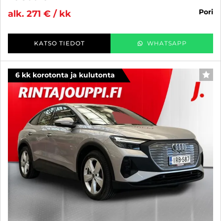
pori
alk. 271 € / kk
KATSO TIEDOT
WHATSAPP
6 kk korotonta ja kulutonta
SUO