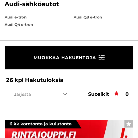
Audi-sähköautot
Audi e-tron
Audi Q8 e-tron
Audi Q4 e-tron
MUOKKAA HAKUEHTOJA
26
kpl
Hakutuloksia
Suosikit
Suos
0
Järjestä
6 kk korotonta ja kulutonta
SUO