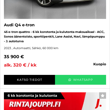
Audi Q4 e-tron
45 e-tron quattro - 6 kk korotonta ja kulutonta maksuaikaa! - ACC,
Sonos äänentoisto, sporttipenkit, Lane Assist, Navi, lämpöpumppu
- J. autoturva
2023
, Automaatti, Sähkö, 60 000 km
35 900 €
kuopio
alk. 320 € / kk
KATSO TIEDOT
WHATSAPP
6 kk korotonta ja kulutonta
SUO