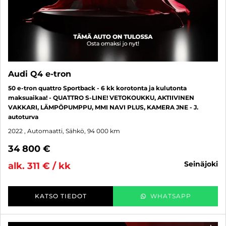
Audi Q4 e-tron
50 e-tron quattro Sportback - 6 kk korotonta ja kulutonta
maksuaikaa! - QUATTRO S-LINE! VETOKOUKKU, AKTIIVINEN
VAKKARI, LÄMPÖPUMPPU, MMI NAVI PLUS, KAMERA JNE - J.
autoturva
2022
, Automaatti, Sähkö, 94 000 km
34 800 €
seinäjoki
alk. 311 € / kk
KATSO TIEDOT
WHATSAPP