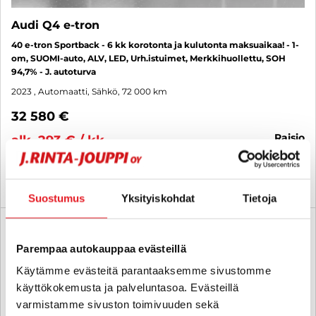
Audi Q4 e-tron
40 e-tron Sportback - 6 kk korotonta ja kulutonta maksuaikaa! - 1-
om, SUOMI-auto, ALV, LED, Urh.istuimet, Merkkihuollettu, SOH
94,7% - J. autoturva
2023
, Automaatti, Sähkö, 72 000 km
32 580 €
raisio
alk. 293 € / kk
KATSO TIEDOT
WHATSAPP
Suostumus
Yksityiskohdat
Tietoja
6 kk korotonta ja kulutonta
SUO
Parempaa autokauppaa evästeillä
Käytämme evästeitä parantaaksemme sivustomme
käyttökokemusta ja palveluntasoa. Evästeillä
varmistamme sivuston toimivuuden sekä