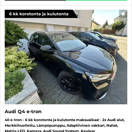
6 kk korotonta ja kulutonta
SUO
Audi Q4 e-tron
40 e-tron - 6 kk korotonta ja kulutonta maksuaikaa! - 2x Audi alut,
Merkkihuollettu, Lämpöpumppu, Adaptiivinen vakkari, Nahat,
Matrix-LED, Kamera, Audi Sound System, Keyless