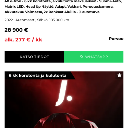
40 e-tron - 6 kk korotonta ja kulutonta maksuaikaa! - Suomi-Auto,
Matrix LED, Head Up Näyttö, Adapt. Vakkari, Peruutuskamera,
Akkutakuu Voimassa, 2x Renkaat Aluilla - J. autoturva
2022
, Automaatti, Sähkö, 105 000 km
28 900 €
porvoo
alk. 277 € / kk
KATSO TIEDOT
WHATSAPP
6 kk korotonta ja kulutonta
SUO