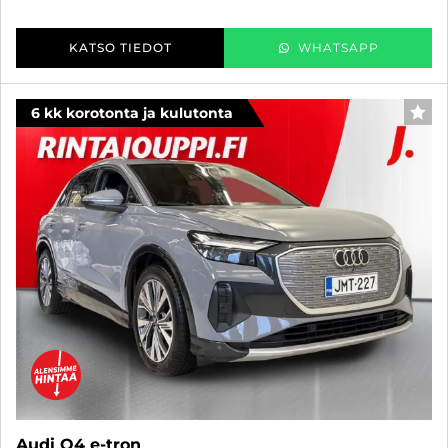
KATSO TIEDOT
WHATSAPP
6 kk korotonta ja kulutonta
SUO
Audi Q4 e-tron