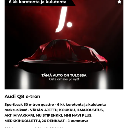
6 kk korotonta ja kulutonta
SUO
Audi Q8 e-tron
Sportback 50 e-tron quattro - 6 kk korotonta ja kulutonta
maksuaikaa! - VÄHÄN AJETTU, KOUKKU, ILMAJOUSITUS,
AKTIIVIVAKKARI, MUISTIPENKKI, MMI NAVI PLUS,
MERKKIHUOLLETTU, 2X RENKAAT - J. autoturva