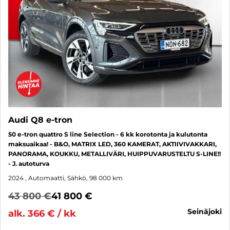
Audi Q8 e-tron
50 e-tron quattro S line Selection - 6 kk korotonta ja kulutonta
maksuaikaa! - B&O, MATRIX LED, 360 KAMERAT, AKTIIVIVAKKARI,
PANORAMA, KOUKKU, METALLIVÄRI, HUIPPUVARUSTELTU S-LINE!!
- J. autoturva
2024
, Automaatti, Sähkö, 98 000 km
43 800 €
41 800 €
seinäjoki
alk. 366 € / kk