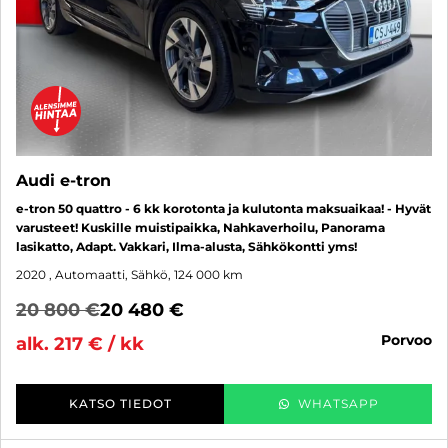
Audi e-tron
e-tron 50 quattro - 6 kk korotonta ja kulutonta maksuaikaa! - Hyvät
varusteet! Kuskille muistipaikka, Nahkaverhoilu, Panorama
lasikatto, Adapt. Vakkari, Ilma-alusta, Sähkökontti yms!
2020
, Automaatti, Sähkö, 124 000 km
20 800 €
20 480 €
porvoo
alk. 217 € / kk
KATSO TIEDOT
WHATSAPP