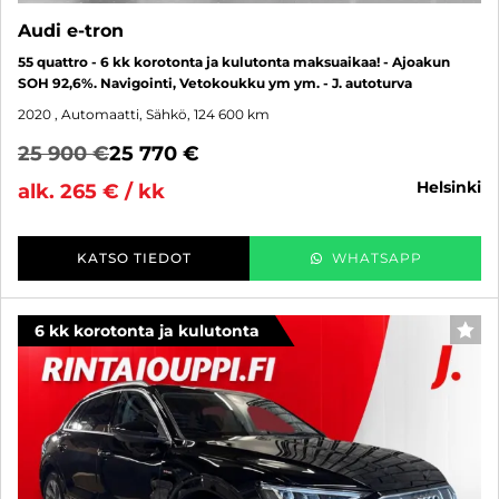
Audi e-tron
55 quattro - 6 kk korotonta ja kulutonta maksuaikaa! - Ajoakun
SOH 92,6%. Navigointi, Vetokoukku ym ym. - J. autoturva
2020
, Automaatti, Sähkö, 124 600 km
25 900 €
25 770 €
helsinki
alk. 265 € / kk
KATSO TIEDOT
WHATSAPP
6 kk korotonta ja kulutonta
SUO