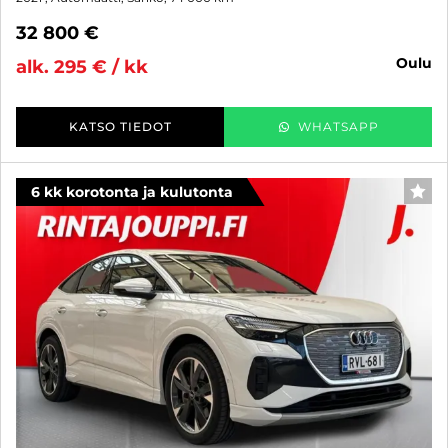
32 800 €
oulu
alk. 295 € / kk
KATSO TIEDOT
WHATSAPP
6 kk korotonta ja kulutonta
SUO