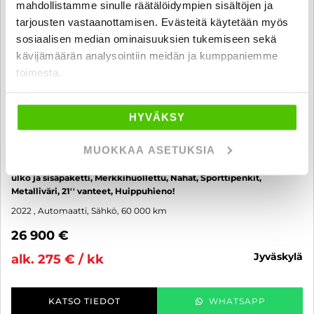
mahdollistamme sinulle räätälöidympien sisältöjen ja
tarjousten vastaanottamisen. Evästeitä käytetään myös
sosiaalisen median ominaisuuksien tukemiseen sekä
kävijämäärän analysointiin meidän ja kumppaniemme
toimesta.
HYVÄKSY
Audi Q4 e-tron
MUOKKAA ASETUKSIA
35 e-tron S-line - 6 kk korotonta ja kulutonta maksuaikaa! - S-line
ulko ja sisäpaketti, Merkkihuollettu, Nahat, Sporttipenkit,
Metalliväri, 21'' vanteet, Huippuhieno!
2022
, Automaatti, Sähkö, 60 000 km
26 900 €
jyväskylä
alk. 275 € / kk
KATSO TIEDOT
WHATSAPP