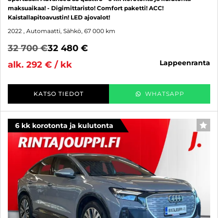
maksuaikaa! - Digimittaristo! Comfort paketti! ACC!
Kaistallapitoavustin! LED ajovalot!
2022
, Automaatti, Sähkö, 67 000 km
32 700 €
32 480 €
lappeenranta
alk. 292 € / kk
KATSO TIEDOT
WHATSAPP
6 kk korotonta ja kulutonta
SUO