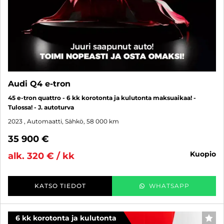
Audi Q4 e-tron
45 e-tron quattro - 6 kk korotonta ja kulutonta maksuaikaa! -
Tulossa! - J. autoturva
2023
, Automaatti, Sähkö, 58 000 km
35 900 €
kuopio
alk. 320 € / kk
KATSO TIEDOT
WHATSAPP
6 kk korotonta ja kulutonta
SUO