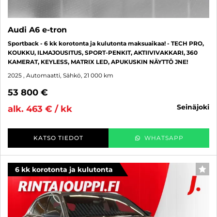
Audi A6 e-tron
Sportback - 6 kk korotonta ja kulutonta maksuaikaa! - TECH PRO,
KOUKKU, ILMAJOUSITUS, SPORT-PENKIT, AKTIIVIVAKKARI, 360
KAMERAT, KEYLESS, MATRIX LED, APUKUSKIN NÄYTTÖ JNE!
2025
, Automaatti, Sähkö, 21 000 km
53 800 €
seinäjoki
alk. 463 € / kk
KATSO TIEDOT
WHATSAPP
6 kk korotonta ja kulutonta
SUO