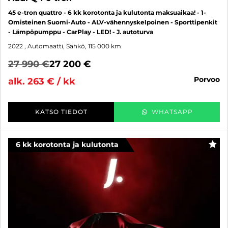
45 e-tron quattro - 6 kk korotonta ja kulutonta maksuaikaa! - 1-
Omisteinen Suomi-Auto - ALV-vähennyskelpoinen - Sporttipenkit
- Lämpöpumppu - CarPlay - LED! - J. autoturva
2022
, Automaatti, Sähkö, 115 000 km
27 990 €
27 200 €
porvoo
alk. 263 € / kk
KATSO TIEDOT
WHATSAPP
6 kk korotonta ja kulutonta
SUO