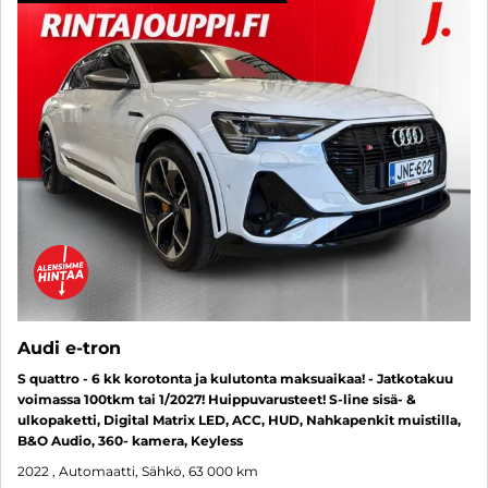
Audi e-tron
S quattro - 6 kk korotonta ja kulutonta maksuaikaa! - Jatkotakuu
voimassa 100tkm tai 1/2027! Huippuvarusteet! S-line sisä- &
ulkopaketti, Digital Matrix LED, ACC, HUD, Nahkapenkit muistilla,
B&O Audio, 360- kamera, Keyless
2022
, Automaatti, Sähkö, 63 000 km