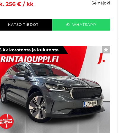
seinäjoki
k. 256 € / kk
KATSO TIEDOT
WHATSAPP
6 kk korotonta ja kulutonta
SUOSIKKI