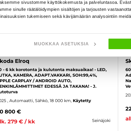
aksemme sivustomme käyttökokemusta ja palveluntasoa. Eväst
mme sinulle räätälöidympien sisältöjen ja tarjousten vastaanott
inaisuuksien tukemiseen sekä kävijämäärän analysointiin mei
MUOKKAA ASETUKSIA
koda Elroq
S
0 - 6 kk korotonta ja kulutonta maksuaikaa! - LED,
60
UTKA, KAMERA, ADAPT.VAKKARI, SOH:99,4%,
Ad
PPLE CARPLAY / ANDROID AUTO,
Na
ENKINLÄMMITTIMET EDESSÄ JA TAKANA! - J.
Ve
utoturva
20
025
, Automaatti, Sähkö, 18 000 km
Käytetty
2
0 800 €
al
seinäjoki
lk. 279 € / kk