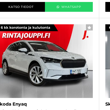
KATSO TIEDOT
WHATSAPP
6 kk korotonta ja kulutonta
SUOSIKKI
koda Enyaq
S