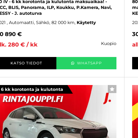
0 iV - 6 kk korotonta ja kulutonta maksuaikaa! -
80
CC, BLIS, Panorama, ILP, Koukku, P.Kamera, Navi,
ma
ESSY - J. autoturva
KE
021
, Automaatti, Sähkö, 82 000 km
Käytetty
20
0 890 €
3
kuopio
lk. 280 € / kk
al
KATSO TIEDOT
WHATSAPP
6 kk korotonta ja kulutonta
SUOSIKKI