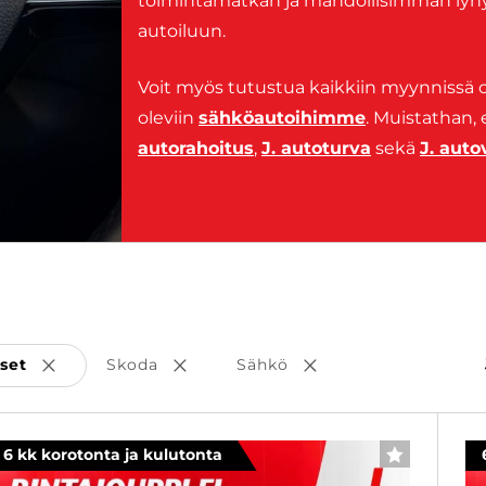
toimintamatkan ja mahdollisimman lyhye
autoiluun.
Voit myös tutustua kaikkiin myynnissä o
oleviin
sähköautoihimme
. Muistathan,
autorahoitus
,
J. autoturva
sekä
J. aut
set
Skoda
Sähkö
Poista valinta
Poista valinta
Poista valinta
6 kk korotonta ja kulutonta
SUOSIKKI