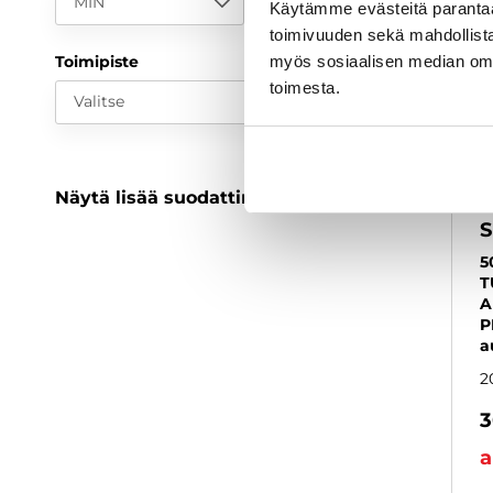
MIN
MAX
Käytämme evästeitä paranta
toimivuuden sekä mahdollista
Toimipiste
myös sosiaalisen median om
toimesta.
Valitse
Näytä lisää suodattimia
S
5
T
A
P
a
2
3
a