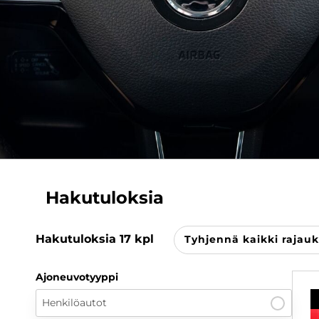
Hakutuloksia
Hakutuloksia
17
kpl
Tyhjennä kaikki rajauk
Ajoneuvotyyppi
Henkilöautot