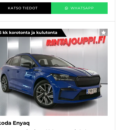
KATSO TIEDOT
WHATSAPP
6 kk korotonta ja kulutonta
SUOSIKKI
koda Enyaq