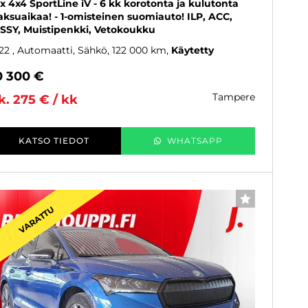
x 4x4 SportLine iV - 6 kk korotonta ja kulutonta
ksuaikaa! - 1-omisteinen suomiauto! ILP, ACC,
SSY, Muistipenkki, Vetokoukku
22
, Automaatti, Sähkö, 122 000 km
Käytetty
0 300 €
tampere
k. 275 € / kk
KATSO TIEDOT
WHATSAPP
SUOSIKKI
VARATTU