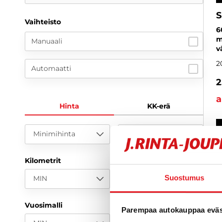
S
Vaihteisto
6
m
Manuaali
v
2
Automaatti
2
a
Hinta
KK-erä
Minimihinta
Maksimihinta
Kilometrit
Suostumus
MIN
MAX
Vuosimalli
Parempaa autokauppaa eväst