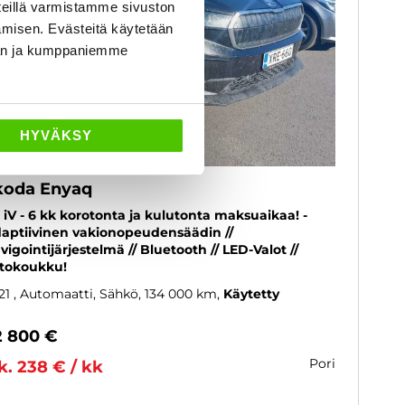
eillä varmistamme sivuston
amisen. Evästeitä käytetään
dän ja kumppaniemme
HYVÄKSY
koda Enyaq
 iV - 6 kk korotonta ja kulutonta maksuaikaa! -
aptiivinen vakionopeudensäädin //
vigointijärjestelmä // Bluetooth // LED-Valot //
tokoukku!
21
, Automaatti, Sähkö, 134 000 km
Käytetty
2 800 €
pori
k. 238 € / kk