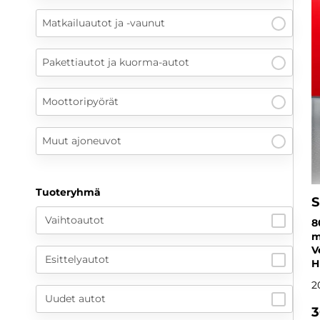
Matkailuautot ja -vaunut
Pakettiautot ja kuorma-autot
Moottoripyörät
Muut ajoneuvot
Tuoteryhmä
S
Vaihtoautot
8
m
V
Esittelyautot
H
2
Uudet autot
3