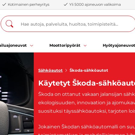
Kotimainen perheyritys
Yli 5000 ajoneuvon valikoima
iluajoneuvot
Moottoripyörät
Hyötyajoneuvo
Sähköautot
Škoda-sähköautot
Käytetyt Škoda-sähköaut
Škoda on ottanut vakaan jalansijan sähkö
ekologisuuden, innovaation ja ajomukav
suosituksi täyssähköautoksi, tarjoten loi
Jokainen Škodan sähköautomalli on su