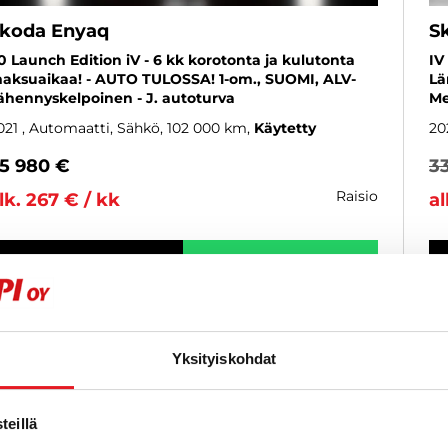
koda Enyaq
S
0 Launch Edition iV - 6 kk korotonta ja kulutonta
IV
aksuaikaa! - AUTO TULOSSA! 1-om., SUOMI, ALV-
Lä
ähennyskelpoinen - J. autoturva
Me
021
, Automaatti, Sähkö, 102 000 km
Käytetty
20
5 980 €
3
raisio
lk. 267 € / kk
al
KATSO TIEDOT
WHATSAPP
6 kk korotonta ja kulutonta
SUOSIKKI
Yksityiskohdat
eillä