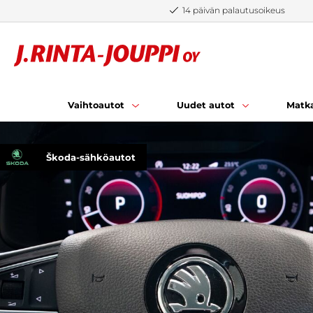
Siirry sisältöön
14 päivän palautusoikeus
Vaihtoautot
Uudet autot
Matka
Škoda-sähköautot