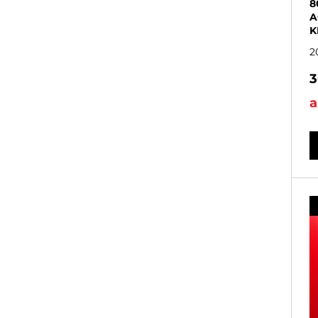
8
A
K
2
3
a