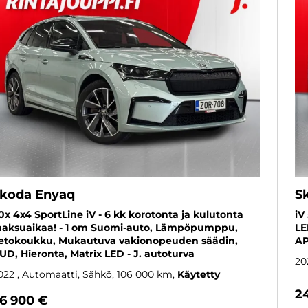
koda Enyaq
S
0x 4x4 SportLine iV - 6 kk korotonta ja kulutonta
iV
aksuaikaa! - 1 om Suomi-auto, Lämpöpumppu,
LE
etokoukku, Mukautuva vakionopeuden säädin,
AP
UD, Hieronta, Matrix LED - J. autoturva
20
022
, Automaatti, Sähkö, 106 000 km
Käytetty
2
6 900 €