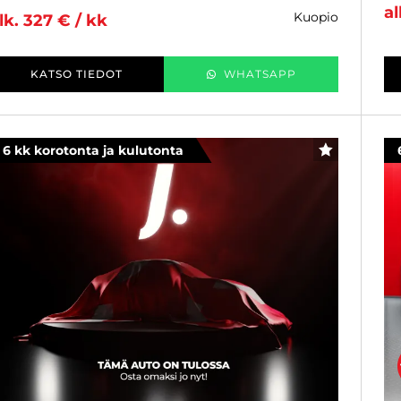
al
kuopio
lk. 327 € / kk
KATSO TIEDOT
WHATSAPP
6 kk korotonta ja kulutonta
SUOSIKKI