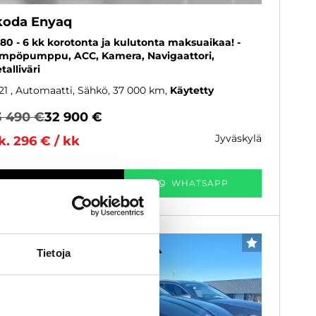
koda Enyaq
 80 - 6 kk korotonta ja kulutonta maksuaikaa! -
mpöpumppu, ACC, Kamera, Navigaattori,
talliväri
21
, Automaatti, Sähkö, 37 000 km
Käytetty
3 490 €
32 900 €
jyväskylä
k. 296 € / kk
KATSO TIEDOT
WHATSAPP
6 kk korotonta ja kulutonta
SUOSIKKI
Tietoja