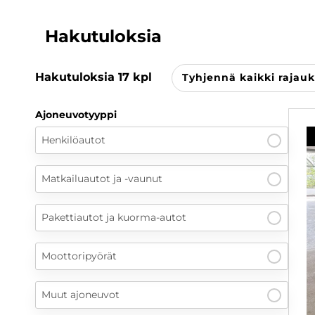
Hakutuloksia
Hakutuloksia
17
kpl
Tyhjennä kaikki rajauk
Ajoneuvotyyppi
Henkilöautot
Matkailuautot ja -vaunut
Pakettiautot ja kuorma-autot
Moottoripyörät
Muut ajoneuvot