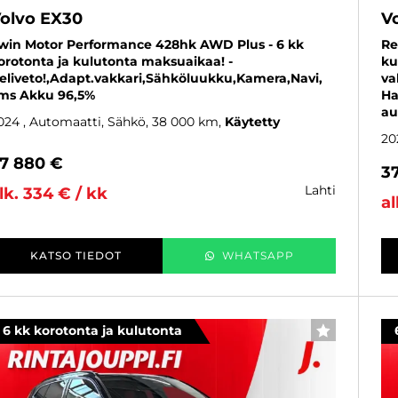
olvo EX30
V
win Motor Performance 428hk AWD Plus - 6 kk
Re
orotonta ja kulutonta maksuaikaa! -
ku
eliveto!,Adapt.vakkari,Sähköluukku,Kamera,Navi,
va
ms Akku 96,5%
Ha
au
024
, Automaatti, Sähkö, 38 000 km
Käytetty
20
7 880 €
3
lahti
lk. 334 € / kk
al
KATSO TIEDOT
WHATSAPP
6 kk korotonta ja kulutonta
SUOSIKKI