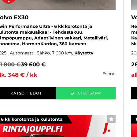
olvo EX30
V
win Performance Ultra - 6 kk korotonta ja
Re
ulutonta maksuaikaa! - Tehdastakuu,
ma
ämpöpumppu, Adaptiivinen vakkari, Metalliväri,
Ka
anorama, HarmanKardon, 360-kamera
Mu
025
, Automaatti, Sähkö, 7 000 km
Käytetty
20
1 800 €
39 600 €
2
espoo
lk. 348 € / kk
al
KATSO TIEDOT
WHATSAPP
6 kk korotonta ja kulutonta
SUOSIKKI