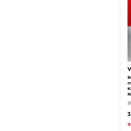
V
R
m
K
N
2
3
a