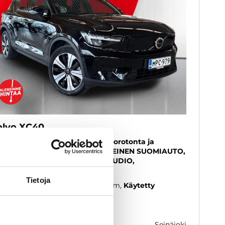
olvo XC40
charge Single Core aut - 6 kk korotonta ja
lutonta maksuaikaa! - 1-OMISTEINEN SUOMIAUTO,
V, LED, HIGH PERFORMANCE AUDIO,
MPÖPUMPPU - J. autoturva
Tietoja
23
, Automaatti, Sähkö, 84 000 km
Käytetty
0 800 €
29 900 €
seinäjoki