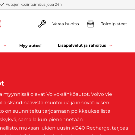
Autojen kotiintoimitus jopa 24h
Varaa huolto
Toimipisteet
t
Lisäpalvelut ja rahoitus
Myy autosi
ot
illa myynnissä olevat Volvo-sähköautot. Volvo vie
llä skandinaavista muotoilua ja innovatiivisen
to on suunniteltu tarjoamaan poikkeuksellista
skykyä, samalla kun pienennetään
mallisto, mukaan lukien uusin XC40 Recharge, tarjoaa