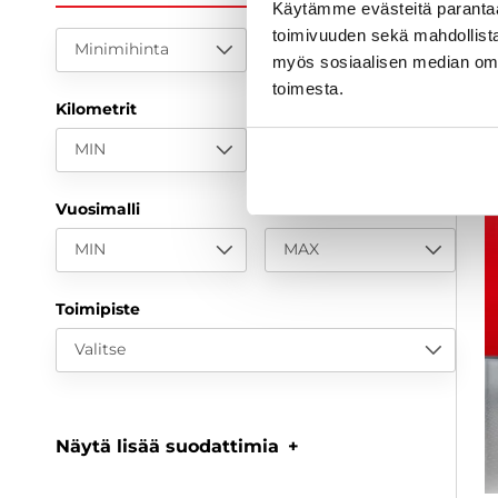
Käytämme evästeitä paranta
a
toimivuuden sekä mahdollista
Minimihinta
Maksimihinta
myös sosiaalisen median om
toimesta.
Kilometrit
MIN
MAX
Vuosimalli
MIN
MAX
Toimipiste
Valitse
Näytä lisää suodattimia