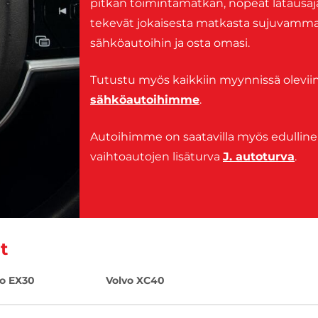
pitkän toimintamatkan, nopeat latausajat 
tekevät jokaisesta matkasta sujuvamma
sähköautoihin ja osta omasi.
Tutustu myös kaikkiin myynnissä olevii
sähköautoihimme
.
Autoihimme on saatavilla myös edullin
vaihtoautojen lisäturva
J. autoturva
.
t
vo EX30
Volvo XC40