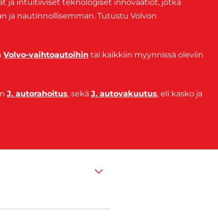
ja intuitiiviset teknologiset innovaatiot, jotka
n ja nautinnollisemman. Tutustu Volvon
n
Volvo-vaihtoautoihin
tai kaikkiin myynnissä oleviin
en
J. autorahoitus
, sekä
J. autovakuutus
, eli kasko ja