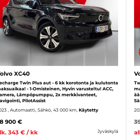
olvo XC40
V
echarge Twin Plus aut - 6 kk korotonta ja kulutonta
Tw
aksuaikaa! - 1-Omisteinen, Hyvin varusteltu! ACC,
ma
amera, Lämpöpumppu, 2x merkkivanteet,
ää
avigointi, PilotAssist
Sä
023
, Automaatti, Sähkö, 43 000 km
Käytetty
20
8 900 €
3
jyväskylä
lk. 343 € / kk
al