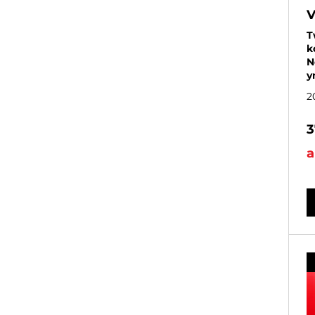
V
T
k
N
y
2
3
a