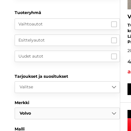
Tuoteryhmä
V
Vaihtoautot
T
k
L
Esittelyautot
P
2
Uudet autot
4
a
Tarjoukset ja suositukset
Valitse
Merkki
Volvo
Malli