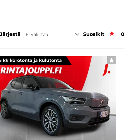
Järjestä
Suosikit
Suosiki
0
Ei valintaa
6 kk korotonta ja kulutonta
SUOSIKKI