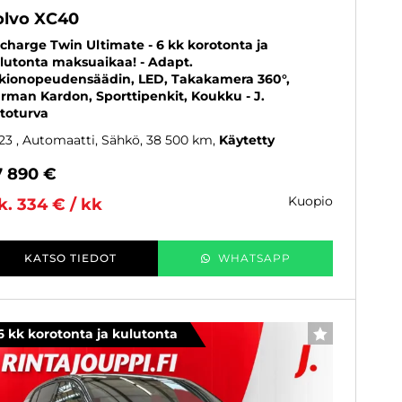
olvo XC40
charge Twin Ultimate - 6 kk korotonta ja
lutonta maksuaikaa! - Adapt.
kionopeudensäädin, LED, Takakamera 360°,
rman Kardon, Sporttipenkit, Koukku - J.
toturva
23
, Automaatti, Sähkö, 38 500 km
Käytetty
7 890 €
kuopio
k. 334 € / kk
KATSO TIEDOT
WHATSAPP
6 kk korotonta ja kulutonta
SUOSIKKI