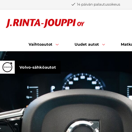
Siirry sisältöön
14 päivän palautusoikeus
Vaihtoautot
Uudet autot
Matka
Volvo-sähköautot