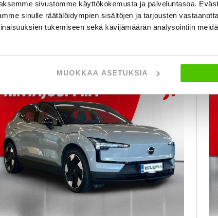
al
aksemme sivustomme käyttökokemusta ja palveluntasoa. Eväst
seinäjoki
lk. 285 € / kk
mme sinulle räätälöidympien sisältöjen ja tarjousten vastaanott
inaisuuksien tukemiseen sekä kävijämäärän analysointiin mei
KATSO TIEDOT
WHATSAPP
MUOKKAA ASETUKSIA
6 kk korotonta ja kulutonta
SUOSIKKI