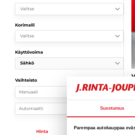
Valitse
Korimalli
Valitse
Käyttövoima
Sähkö
V
Vaihteisto
R
k
Manuaali
N
M
a
Suostumus
Automaatti
2
Parempaa autokauppaa eväst
3
Hinta
KK-erä