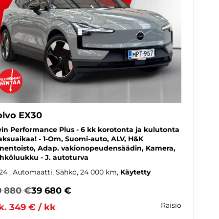
olvo EX30
in Performance Plus - 6 kk korotonta ja kulutonta
ksuaikaa! - 1-Om, Suomi-auto, ALV, H&K
nentoisto, Adap. vakionopeudensäädin, Kamera,
hköluukku - J. autoturva
24
, Automaatti, Sähkö, 24 000 km
Käytetty
9 880 €
39 680 €
raisio
k. 349 € / kk