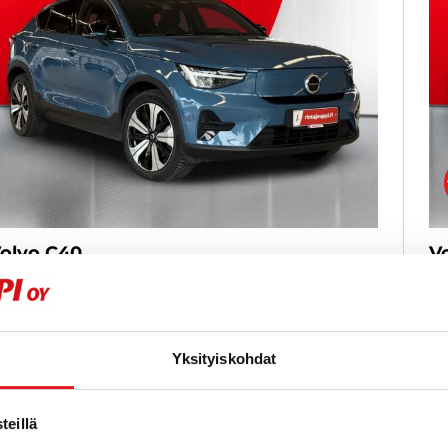
olvo C40
V
echarge Single Core aut - 6 kk korotonta ja
Re
ulutonta maksuaikaa! - LÄMPÖPUMPPU, KEYLESS,
ku
AVI, PANORAMA, SPORT-PENKIT, KAMERA, JUURI
AL
ERKKIHUOLLETTU YKSILÖ 1. OMISTAJALTA! - J.
LÄ
utoturva
Yksityiskohdat
20
023
, Automaatti, Sähkö, 58 000 km
Käytetty
3
eillä
1 500 €