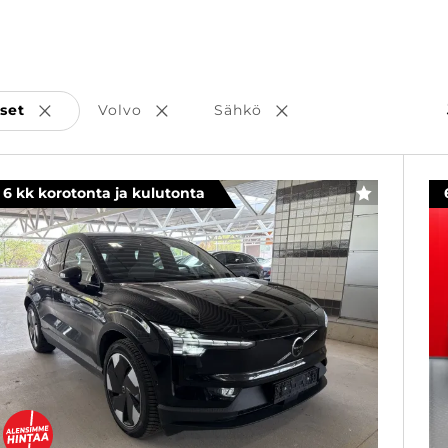
set
Volvo
Sähkö
Poista valinta
Poista valinta
Poista valinta
6 kk korotonta ja kulutonta
SUOSIKKI