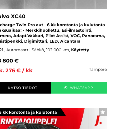
olvo XC40
charge Twin Pro aut - 6 kk korotonta ja kulutonta
ksuaikaa! - Merkkihuollettu, Esi-ilmastointi,
mera, Adapt.Vakkari, Pilot Assist, VOC, Panorama,
istipenkki, Digimittari, LED, Alcantara
21
, Automaatti, Sähkö, 102 000 km
Käytetty
8 800 €
tampere
k. 276 € / kk
KATSO TIEDOT
WHATSAPP
6 kk korotonta ja kulutonta
SUOSIKKI