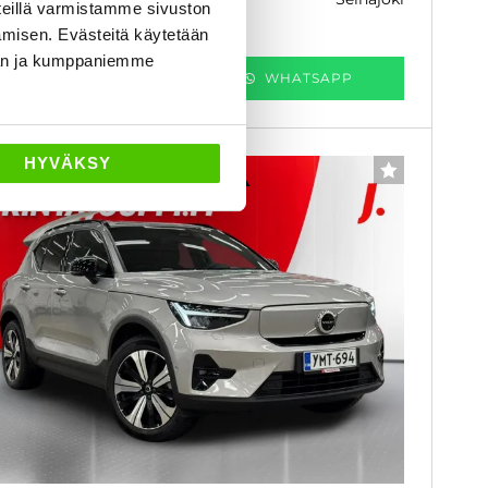
k. 286 € / kk
eillä varmistamme sivuston
amisen. Evästeitä käytetään
dän ja kumppaniemme
KATSO TIEDOT
WHATSAPP
HYVÄKSY
6 kk korotonta ja kulutonta
SUOSIKKI