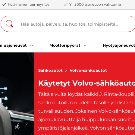
Kotimainen perheyritys
Yli 5000 ajoneuvon valikoima
iluajoneuvot
Moottoripyörät
Hyötyajoneuvo
Sähköautot
Volvo-sähköautot
Käytetyt Volvo-sähköaut
Tältä sivulta löydät kaikki J. Rinta-Joup
sähköautoilun uudelle tasolle yhdistämä
turvallisuuden. Jokainen Volvo-sähköau
ajomukavuutta ja huippuluokan suoritu
ympäristöjalanjälkeä. Volvon sähköauto