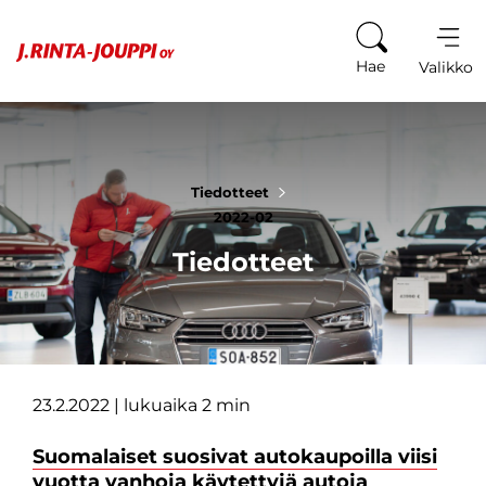
Siirry sisältöön
Hae
Valikko
Tiedotteet
2022-02
Tiedotteet
23.2.2022
| lukuaika 2 min
Suomalaiset suosivat autokaupoilla viisi
vuotta vanhoja käytettyjä autoja