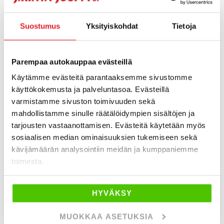
maaliskuu 2024 (2)
Suostumus
Yksityiskohdat
Tietoja
huhtikuu 2024 (2)
toukokuu 2024 (1)
kesäkuu 2024 (1)
Parempaa autokauppaa evästeillä
heinäkuu 2024 (1)
Käytämme evästeitä parantaaksemme sivustomme
elokuu 2024 (1)
käyttökokemusta ja palveluntasoa. Evästeillä
syyskuu 2024 (1)
varmistamme sivuston toimivuuden sekä
marraskuu 2024 (2)
mahdollistamme sinulle räätälöidympien sisältöjen ja
helmikuu 2023 (1)
tarjousten vastaanottamisen. Evästeitä käytetään myös
sosiaalisen median ominaisuuksien tukemiseen sekä
maaliskuu 2023 (1)
kävijämäärän analysointiin meidän ja kumppaniemme
huhtikuu 2023 (1)
toimesta.
elokuu 2023 (1)
marraskuu 2023 (1)
HYVÄKSY
joulukuu 2023 (1)
tammikuu 2022 (1)
MUOKKAA ASETUKSIA
helmikuu 2022 (2)