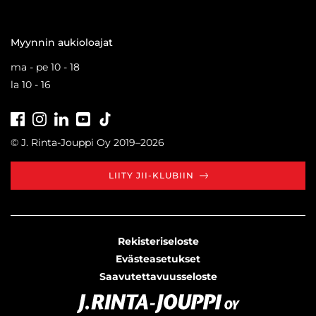
Myynnin aukioloajat
ma - pe 10 - 18
la 10 - 16
Facebook
Instagram
LinkedIn
Youtube
Tiktok
© J. Rinta-Jouppi Oy 2019–2026
LIITY JII-KLUBIIN
Rekisteriseloste
Evästeasetukset
Saavutettavuusseloste