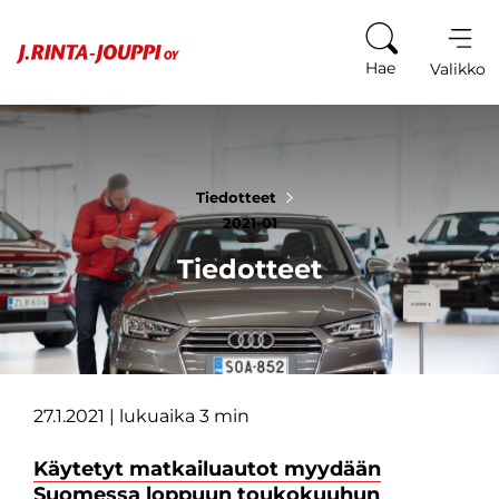
Siirry sisältöön
Hae
Valikko
Tiedotteet
2021-01
Tiedotteet
27.1.2021
| lukuaika 3 min
Käytetyt matkailuautot myydään
Suomessa loppuun toukokuuhun