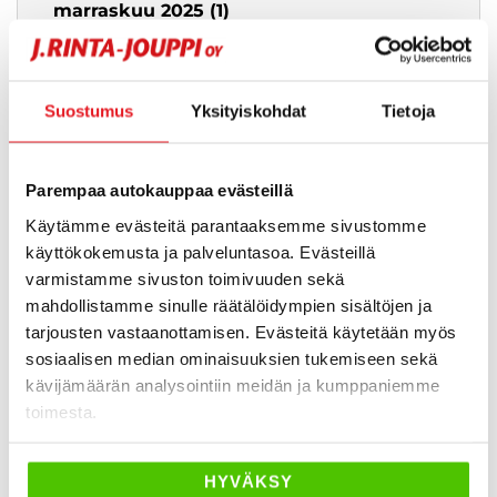
marraskuu 2025 (1)
joulukuu 2025 (1)
tammikuu 2024 (3)
helmikuu 2024 (1)
Suostumus
Yksityiskohdat
Tietoja
maaliskuu 2024 (2)
huhtikuu 2024 (2)
Parempaa autokauppaa evästeillä
toukokuu 2024 (1)
Käytämme evästeitä parantaaksemme sivustomme
kesäkuu 2024 (1)
käyttökokemusta ja palveluntasoa. Evästeillä
heinäkuu 2024 (1)
varmistamme sivuston toimivuuden sekä
elokuu 2024 (1)
mahdollistamme sinulle räätälöidympien sisältöjen ja
syyskuu 2024 (1)
tarjousten vastaanottamisen. Evästeitä käytetään myös
marraskuu 2024 (2)
sosiaalisen median ominaisuuksien tukemiseen sekä
helmikuu 2023 (1)
kävijämäärän analysointiin meidän ja kumppaniemme
toimesta.
maaliskuu 2023 (1)
huhtikuu 2023 (1)
elokuu 2023 (1)
HYVÄKSY