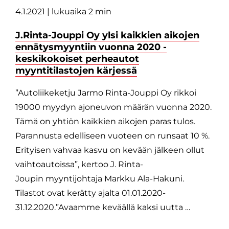
4.1.2021
| lukuaika 2 min
J.Rinta-Jouppi Oy ylsi kaikkien aikojen
ennätysmyyntiin vuonna 2020 -
keskikokoiset perheautot
myyntitilastojen kärjessä
”Autoliikeketju Jarmo Rinta-Jouppi Oy rikkoi
19000 myydyn ajoneuvon määrän vuonna 2020.
Tämä on yhtiön kaikkien aikojen paras tulos.
Parannusta edelliseen vuoteen on runsaat 10 %.
Erityisen vahvaa kasvu on kevään jälkeen ollut
vaihtoautoissa”, kertoo J. Rinta-
Joupin myyntijohtaja Markku Ala-Hakuni.
Tilastot ovat kerätty ajalta 01.01.2020-
31.12.2020.”Avaamme keväällä kaksi uutta …