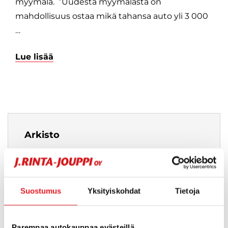
myymälä. ”Uudesta myymälästä on
mahdollisuus ostaa mikä tahansa auto yli 3 000
…
Lue lisää
Arkisto
tammikuu 2026 (3)
tammikuu 2025 (2)
helmikuu 2025 (1)
Suostumus
Yksityiskohdat
Tietoja
maaliskuu 2025 (1)
kesäkuu 2025 (1)
Parempaa autokauppaa evästeillä
heinäkuu 2025 (1)