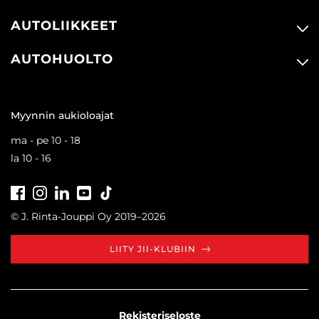
AUTOLIIKKEET
AUTOHUOLTO
Myynnin aukioloajat
ma - pe 10 - 18
la 10 - 16
Facebook
Instagram
LinkedIn
Youtube
Tiktok
© J. Rinta-Jouppi Oy 2019–2026
LIITY JII-KLUBIIN
Rekisteriseloste