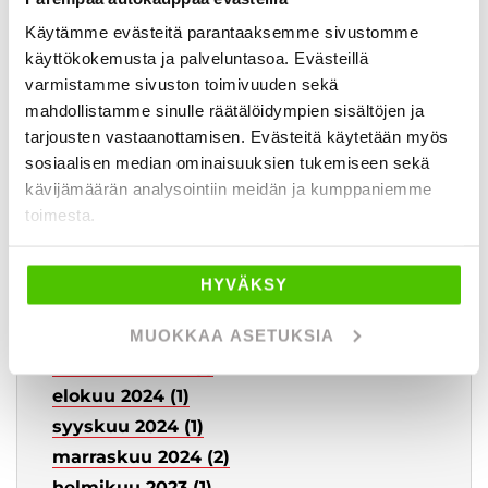
elokuu 2025 (1)
Käytämme evästeitä parantaaksemme sivustomme
käyttökokemusta ja palveluntasoa. Evästeillä
syyskuu 2025 (4)
varmistamme sivuston toimivuuden sekä
lokakuu 2025 (1)
mahdollistamme sinulle räätälöidympien sisältöjen ja
marraskuu 2025 (1)
tarjousten vastaanottamisen. Evästeitä käytetään myös
joulukuu 2025 (1)
sosiaalisen median ominaisuuksien tukemiseen sekä
tammikuu 2024 (3)
kävijämäärän analysointiin meidän ja kumppaniemme
helmikuu 2024 (1)
toimesta.
maaliskuu 2024 (2)
huhtikuu 2024 (2)
HYVÄKSY
toukokuu 2024 (1)
kesäkuu 2024 (1)
MUOKKAA ASETUKSIA
heinäkuu 2024 (1)
elokuu 2024 (1)
syyskuu 2024 (1)
marraskuu 2024 (2)
helmikuu 2023 (1)