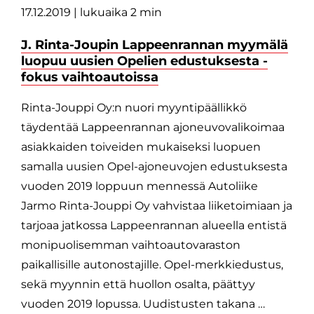
17.12.2019
| lukuaika 2 min
J. Rinta-Joupin Lappeenrannan myymälä
luopuu uusien Opelien edustuksesta -
fokus vaihtoautoissa
Rinta-Jouppi Oy:n nuori myyntipäällikkö
täydentää Lappeenrannan ajoneuvovalikoimaa
asiakkaiden toiveiden mukaiseksi luopuen
samalla uusien Opel-ajoneuvojen edustuksesta
vuoden 2019 loppuun mennessä Autoliike
Jarmo Rinta-Jouppi Oy vahvistaa liiketoimiaan ja
tarjoaa jatkossa Lappeenrannan alueella entistä
monipuolisemman vaihtoautovaraston
paikallisille autonostajille. Opel-merkkiedustus,
sekä myynnin että huollon osalta, päättyy
vuoden 2019 lopussa. Uudistusten takana …