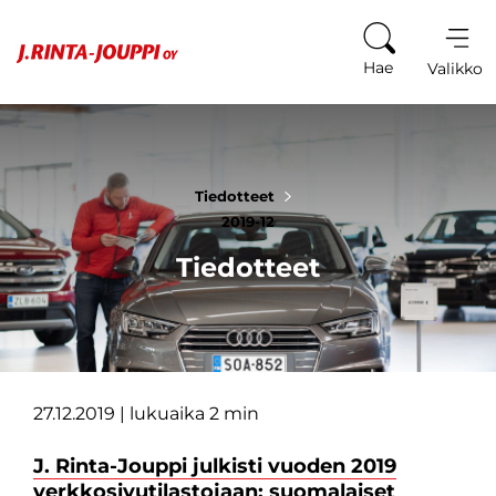
Siirry sisältöön
Hae
Valikko
Tiedotteet
2019-12
Tiedotteet
27.12.2019
| lukuaika 2 min
J. Rinta-Jouppi julkisti vuoden 2019
verkkosivutilastojaan: suomalaiset