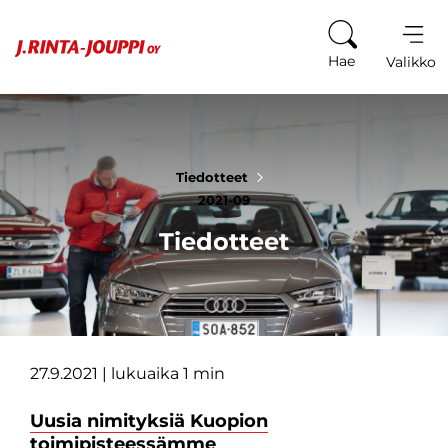
Siirry sisältöön
Hae
Valikko
Tiedotteet
2021-09
Tiedotteet
27.9.2021
| lukuaika 1 min
Uusia nimityksiä Kuopion
toimipisteessämme