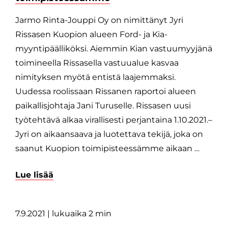
Jarmo Rinta-Jouppi Oy on nimittänyt Jyri
Rissasen Kuopion alueen Ford- ja Kia-
myyntipäälliköksi. Aiemmin Kian vastuumyyjänä
toimineella Rissasella vastuualue kasvaa
nimityksen myötä entistä laajemmaksi.
Uudessa roolissaan Rissanen raportoi alueen
paikallisjohtaja Jani Turuselle. Rissasen uusi
työtehtävä alkaa virallisesti perjantaina 1.10.2021.–
Jyri on aikaansaava ja luotettava tekijä, joka on
saanut Kuopion toimipisteessämme aikaan …
Lue lisää
7.9.2021
| lukuaika 2 min