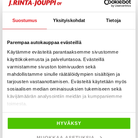
helmikuu 2024 (1)
maaliskuu 2024 (2)
Suostumus
Yksityiskohdat
Tietoja
huhtikuu 2024 (2)
toukokuu 2024 (1)
kesäkuu 2024 (1)
Parempaa autokauppaa evästeillä
heinäkuu 2024 (1)
Käytämme evästeitä parantaaksemme sivustomme
elokuu 2024 (1)
käyttökokemusta ja palveluntasoa. Evästeillä
varmistamme sivuston toimivuuden sekä
syyskuu 2024 (1)
mahdollistamme sinulle räätälöidympien sisältöjen ja
marraskuu 2024 (2)
tarjousten vastaanottamisen. Evästeitä käytetään myös
helmikuu 2023 (1)
sosiaalisen median ominaisuuksien tukemiseen sekä
maaliskuu 2023 (1)
kävijämäärän analysointiin meidän ja kumppaniemme
huhtikuu 2023 (1)
toimesta.
elokuu 2023 (1)
marraskuu 2023 (1)
HYVÄKSY
joulukuu 2023 (1)
tammikuu 2022 (1)
MUOKKAA ASETUKSIA