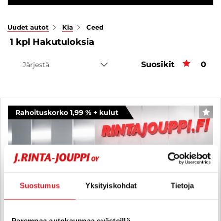
Uudet autot
Kia
Ceed
1
kpl
Hakutuloksia
Suosikit
Suos
0
Järjestä
Rahoituskorko 1,99 % + kulut
SUO
Suostumus
Yksityiskohdat
Tietoja
Parempaa autokauppaa evästeillä