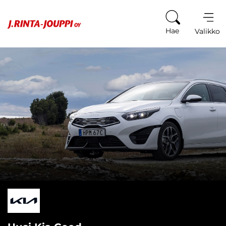
Siirry sisältöön
Hae
Valikko