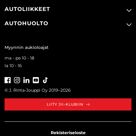
AUTOLIIKKEET
AUTOHUOLTO
Myynnin aukioloajat
ma - pe 10 - 18
la 10 - 16
Facebook
Instagram
LinkedIn
Youtube
Tiktok
© J. Rinta-Jouppi Oy 2019–2026
LIITY JII-KLUBIIN
Rekisteriseloste