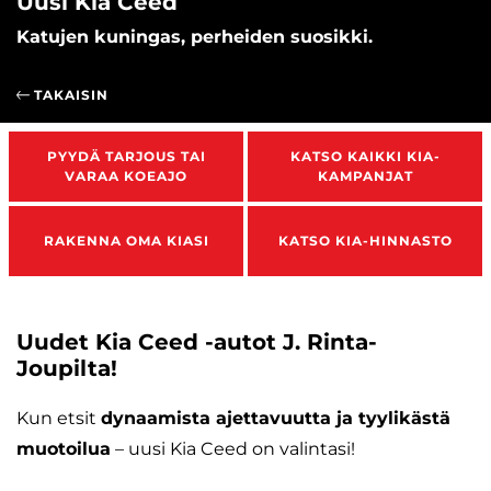
Uusi Kia Ceed
Katujen kuningas, perheiden suosikki.
TAKAISIN
PYYDÄ TARJOUS TAI
KATSO KAIKKI KIA-
VARAA KOEAJO
KAMPANJAT
RAKENNA OMA KIASI
KATSO KIA-HINNASTO
Uudet Kia Ceed -autot J. Rinta-
Joupilta!
Kun etsit
dynaamista ajettavuutta ja tyylikästä
muotoilua
– uusi Kia Ceed on valintasi!