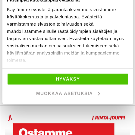
Käytämme evästeitä parantaaksemme sivustomme
käyttökokemusta ja palveluntasoa. Evästeillä
varmistamme sivuston toimivuuden sekä
mahdollistamme sinulle räätälöidympien sisältöjen ja
Kia Ceed
tarjousten vastaanottamisen. Evästeitä käytetään myös
1,0 T-GDI Mild-Hybrid 100hv LX DCT SW - KIINTEÄ 1,99% KORKO +
sosiaalisen median ominaisuuksien tukemiseen sekä
KULUT - Heti saatavilla!
kävijämäärän analysointiin meidän ja kumppaniemme
2026
, Automaatti, Hybridi, 280 km
toimesta.
30 056 €
seinäjoki
alk. 196 € / kk
HYVÄKSY
MUOKKAA ASETUKSIA
KATSO TIEDOT
WHATSAPP