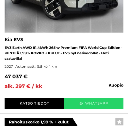
Kia EV3
EV3 Earth AWD 81,4kWh 265hv Premium FIFA World Cup Edition -
KIINTEÄ 1,99% KORKO + KULUT - EV3 nyt nelivedolla! - Heti
saatavilla!
2027
, Automaatti, Sähkö, 1 km
47 037 €
kuopio
alk. 297 € / kk
KATSO TIEDOT
WHATSAPP
Rahoituskorko 1,99 % + kulut
SUO