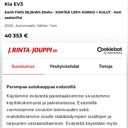
Kia EV3
Earth FWD 58,3kWh 204hv - KIINTEÄ 1,99% KORKO + KULUT - Heti
saatavilla!
2026
, Automaatti, Sähkö, 1 km
40 353 €
kuopio
alk. 258 € / kk
KATSO TIEDOT
WHATSAPP
Suostumus
Yksityiskohdat
Tietoja
Rahoituskorko 1,99 % + kulut
SUO
Parempaa autokauppaa evästeillä
Käytämme evästeitä parantaaksemme sivustomme
käyttökokemusta ja palveluntasoa. Evästeillä
varmistamme sivuston toimivuuden sekä
mahdollistamme sinulle räätälöidympien sisältöjen ja
tarjousten vastaanottamisen. Evästeitä käytetään myös