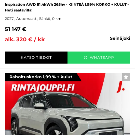
Inspiration AWD 81,4kWh 265hv - KIINTEÄ 1,99% KORKO + KULUT -
Heti saatavilla!
2027
, Automaatti, Sähkö, 0 km
51 147 €
seinäjoki
alk. 320 € / kk
KATSO TIEDOT
WHATSAPP
Rahoituskorko 1,99 % + kulut
SUO