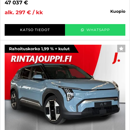
47 037 €
kuopio
alk. 297 € / kk
KATSO TIEDOT
WHATSAPP
Rahoituskorko 1,99 % + kulut
SUO