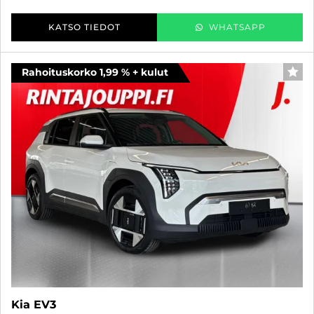
KATSO TIEDOT
WHATSAPP
Rahoituskorko 1,99 % + kulut
SUO
Kia EV3