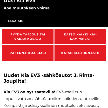
Uusi Kia EV3
Koe muutoksen voima.
TAKAISIN
PYYDÄ TARJOUS TAI
KATSO KAIKKI KIA-
VARAA KOEAJO
KAMPANJAT
RAKENNA OMA KIASI
KATSO KIA-HINNASTO
Uudet Kia EV3 -sähköautot J. Rinta-
Joupilta!
Kia EV3 on nyt saatavilla!
EV3-malli tuo
olemuksessa, luoden itsevarman ja modernin
lippulaivatason sähköautoilun kaikkien ulottuville.
Kompakti ja edistyksellinen muotoilu sekä avarat,