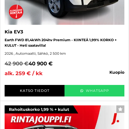
Kia EV3
Earth FWD 81,4kWh 204hv Premium - KIINTEÄ 1,99% KORKO +
KULUT - Heti saatavilla!
2026
, Automaatti, Sähkö, 2 500 km
42 900 €
40 900 €
kuopio
alk. 259 € / kk
KATSO TIEDOT
WHATSAPP
Rahoituskorko 1,99 % + kulut
SUO