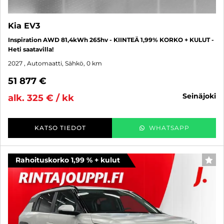
Kia EV3
Inspiration AWD 81,4kWh 265hv - KIINTEÄ 1,99% KORKO + KULUT -
Heti saatavilla!
2027
, Automaatti, Sähkö, 0 km
51 877 €
seinäjoki
alk. 325 € / kk
KATSO TIEDOT
WHATSAPP
Rahoituskorko 1,99 % + kulut
SUO