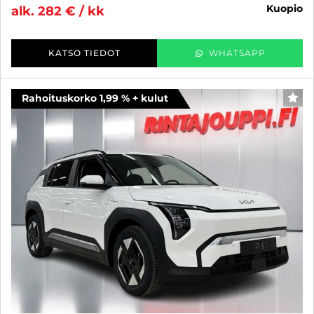
kuopio
alk. 282 € / kk
KATSO TIEDOT
WHATSAPP
Rahoituskorko 1,99 % + kulut
SUO