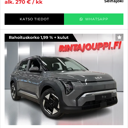
seinäjoki
alk. 270 € / kk
KATSO TIEDOT
WHATSAPP
Rahoituskorko 1,99 % + kulut
SUO