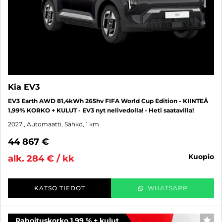
Kia EV3
EV3 Earth AWD 81,4kWh 265hv FIFA World Cup Edition - KIINTEÄ
1,99% KORKO + KULUT - EV3 nyt nelivedolla! - Heti saatavilla!
2027
, Automaatti, Sähkö, 1 km
44 867 €
kuopio
alk. 284 € / kk
KATSO TIEDOT
WHATSAPP
Rahoituskorko 1,99 % + kulut