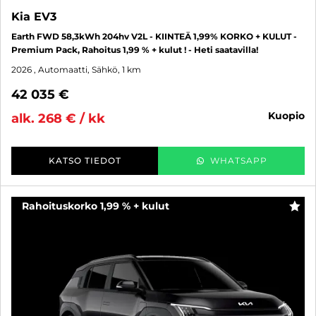
Kia EV3
Earth FWD 58,3kWh 204hv V2L - KIINTEÄ 1,99% KORKO + KULUT -
Premium Pack, Rahoitus 1,99 % + kulut ! - Heti saatavilla!
2026
, Automaatti, Sähkö, 1 km
42 035 €
kuopio
alk. 268 € / kk
KATSO TIEDOT
WHATSAPP
Rahoituskorko 1,99 % + kulut
SUO