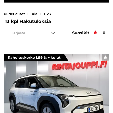
Uudet autot
Kia
EV3
13
kpl
Hakutuloksia
Suosikit
Suos
0
Järjestä
Rahoituskorko 1,99 % + kulut
SUO