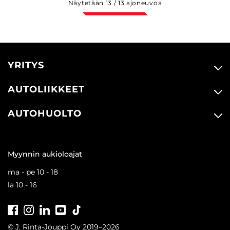
Näytetään
13
/
13
ajoneuvoa
YRITYS
AUTOLIIKKEET
AUTOHUOLTO
Myynnin aukioloajat
ma - pe 10 - 18
la 10 - 16
Facebook
Instagram
LinkedIn
Youtube
Tiktok
© J. Rinta-Jouppi Oy 2019–2026