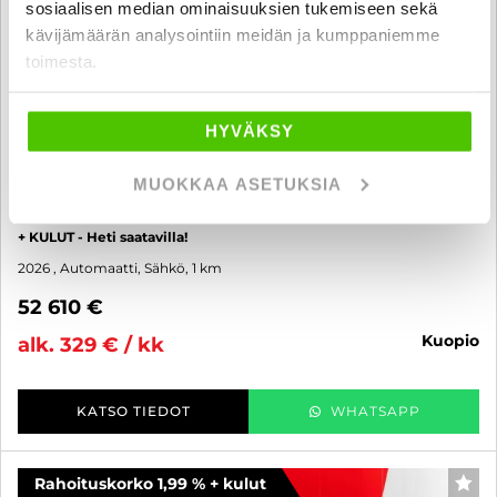
sosiaalisen median ominaisuuksien tukemiseen sekä
kävijämäärän analysointiin meidän ja kumppaniemme
toimesta.
HYVÄKSY
MUOKKAA ASETUKSIA
Kia EV3
GT-Line FWD 81,4kWh 204hv Kattoluukku - KIINTEÄ 1,99% KORKO
+ KULUT - Heti saatavilla!
2026
, Automaatti, Sähkö, 1 km
52 610 €
kuopio
alk. 329 € / kk
KATSO TIEDOT
WHATSAPP
Rahoituskorko 1,99 % + kulut
SUO