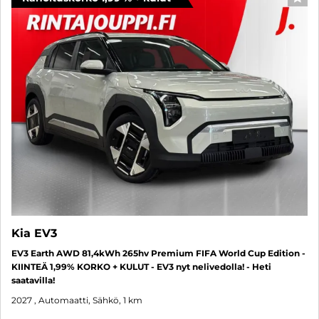
SUO
Kia EV3
EV3 Earth AWD 81,4kWh 265hv Premium FIFA World Cup Edition -
KIINTEÄ 1,99% KORKO + KULUT - EV3 nyt nelivedolla! - Heti
saatavilla!
2027
, Automaatti, Sähkö, 1 km