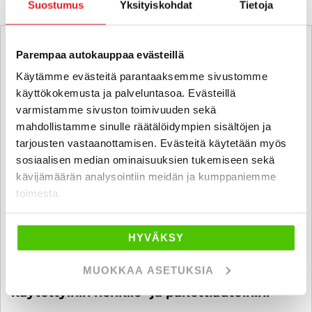
Suostumus
Yksityiskohdat
Tietoja
Parempaa autokauppaa evästeillä
Käytämme evästeitä parantaaksemme sivustomme
käyttökokemusta ja palveluntasoa. Evästeillä
varmistamme sivuston toimivuuden sekä
mahdollistamme sinulle räätälöidympien sisältöjen ja
tarjousten vastaanottamisen. Evästeitä käytetään myös
sosiaalisen median ominaisuuksien tukemiseen sekä
kävijämäärän analysointiin meidän ja kumppaniemme
toimesta.
HYVÄKSY
MUOKKAA ASETUKSIA
6 kk koroton ja kuluton maksuaika
käytettyihin henkilö- ja pakettiautoihin!