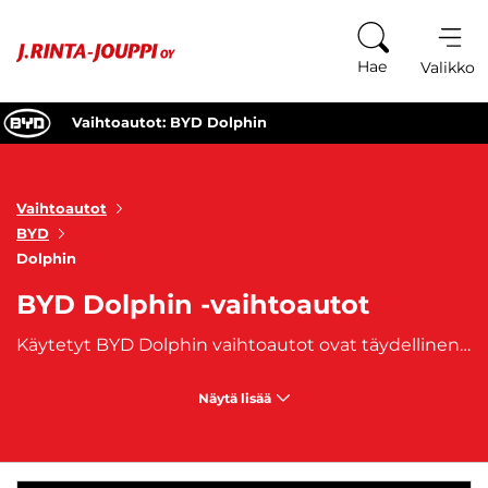
Siirry sisältöön
Hae
Valikko
Vaihtoautot: BYD Dolphin
Vaihtoautot
BYD
Dolphin
BYD Dolphin -vaihtoautot
Käytetyt BYD Dolphin vaihtoautot ovat täydellinen valinta sinulle, jos olet etsimässä ympäristöystävällistä ja tyylikästä ajoneuvoa, joka tarjoaa ensiluokkaista suorituskykyä ja ajomukavuutta! Tämä innovatiivinen sähköauto yhdistää huipputeknologian, edistykselliset turvaominaisuudet ja modernin muotoilun saumattomasti. BYD Dolphin on täysin sähköinen auto, joka tarjoaa poikkeuksellisen kiihtyvyyden ja hiljaisen ajokokemuksen. Sähkömoottori varmistaa, että ajoneuvo on paitsi ympäristöystävällinen, myös edullinen ylläpitää. BYD Dolphin on varustettu uusimmalla teknologialla, joka tekee ajamisesta vaivatonta ja nautinnollista. Ajoneuvon infotainment-järjestelmä on intuitiivinen ja helppokäyttöinen, ja siihen sisältyvät mm. älypuhelinintegraatio, navigointijärjestelmä sekä monipuoliset viihdeominaisuudet. BYD Dolphin erottuu joukosta modernilla ja aerodynaamisella muotoilullaan. Sen sisätilat ovat suunniteltu tarjoamaan maksimaalista mukavuutta ja tilavuutta, joten sekä kuljettaja että matkustajat voivat nauttia matkasta. Tavaratila on myös riittävän suuri, jotta voit ottaa mukaasi kaiken tarvittavan matkallesi. Valitsemalla käytetyn BYD Dolphin vaihtoauton, teet vastuullisen päätöksen ympäristön hyväksi. Sähköautona Dolphin vähentää päästöjä ja auttaa sinua pienentämään hiilijalanjälkeäsi. Tutustu valikoimaamme ja löydä täydellinen käytetty BYD Dolphin vaihtoauto sinulle. Asiantunteva henkilökuntamme on valmis auttamaan sinua valinnassa ja vastaamaan kaikkiin kysymyksiisi. Tule koeajolle ja koe itse, miksi BYD Dolphin on yksi markkinoiden suosituimmista sähköautoista! Ota yhteyttä ja varaa oma koeajo. Tervetuloa tekemään kestävä ja fiksu valinta – valitse käytetty BYD Dolphin vaihtoauto jo tänään!
Näytä lisää