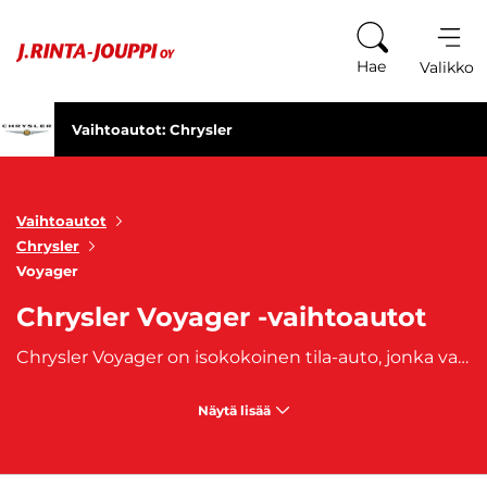
Siirry sisältöön
Hae
Valikko
Vaihtoautot: Chrysler
Vaihtoautot
Chrysler
Voyager
Chrysler Voyager -vaihtoautot
Chrysler Voyager on isokokoinen tila-auto, jonka valmistaminen aloitettiin vuonna 1988. Tilava ja turvallinen henkilöauto on luotettava koko perheen auto. Perheauto tunnetaankin suurien sisätilojensa lisäksi Chevroletille tyypillisestä muotoilustaan. J. Rinta-Joupilta ostat käytetyt, aiemmin omistuksessa olleet Chrysler Voyager vaihtoautot. Autoihin on saatavilla edullinen
Näytä lisää