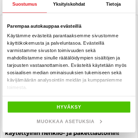
Suostumus
Yksityiskohdat
Tietoja
Parempaa autokauppaa evästeillä
Käytämme evästeitä parantaaksemme sivustomme
käyttökokemusta ja palveluntasoa. Evästeillä
varmistamme sivuston toimivuuden sekä
mahdollistamme sinulle räätälöidympien sisältöjen ja
tarjousten vastaanottamisen. Evästeitä käytetään myös
sosiaalisen median ominaisuuksien tukemiseen sekä
kävijämäärän analysointiin meidän ja kumppaniemme
toimesta.
HYVÄKSY
MUOKKAA ASETUKSIA
6 kk koroton ja kuluton maksuaika
käytettyihin henkilö- ja pakettiautoihin!