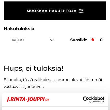
MUOKKAA HAKUEHTOJA
Hakutuloksia
Suosikit
Suos
0
Järjestä
Hups, ei tuloksia!
Ei huolta, tässä valikoimassamme olevat lähimmät
vastaavat ajoneuvot.
KATSO VASTAAVANLAISET AUTOT