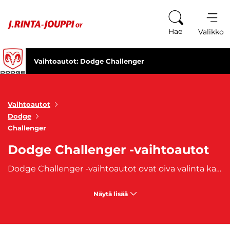
Siirry sisältöön
Hae
Valikko
Vaihtoautot: Dodge Challenger
Vaihtoautot
Dodge
Challenger
Dodge Challenger -vaihtoautot
Dodge Challenger -vaihtoautot ovat oiva valinta kaikille, jotka kaipaavat vahvaa suorituskykyä ja näyttävää muotoilua. Tämä legendaarinen amerikkalainen lihasauto on tunnettu massiivisista V8-moottoreistaan, jotka tarjoavat vauhtia ja voimaa niin arkeen kuin viikonlopun ajoretkiin. Challengerin ulkomuoto on rohkea ja perinteitä kunnioittava, mutta sisältä löytyy myös modernia teknologiaa ja mukavuuksia. Dodge Challenger -vaihtoautot sopivat erityisesti urheilullisen ajokokemuksen ystäville ja niille, jotka haluavat nauttia ajamisesta sekä kääntää katseita. Vaihtoautomarkkinoilla Challenger on varteenotettava vaihtoehto edullisempaan hintaan, säilyttäen kuitenkin saman intohimoisen ajokokemuksen, josta Dodge on tunnettu. Challengerin sisätilat tarjoavat tyylikästä mukavuutta ja teknologiaa, ja sen suorituskyky tekee siitä halutun valinnan myös autoharrastajien keskuudessa.
Näytä lisää