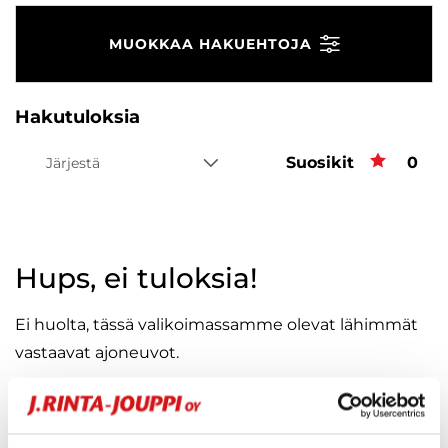
MUOKKAA HAKUEHTOJA
Hakutuloksia
Suosikit
Suos
0
Järjestä
Hups, ei tuloksia!
Ei huolta, tässä valikoimassamme olevat lähimmät
vastaavat ajoneuvot.
KATSO VASTAAVANLAISET AUTOT