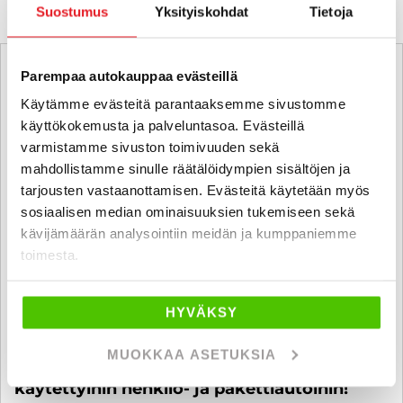
Suostumus
Yksityiskohdat
Tietoja
Parempaa autokauppaa evästeillä
Käytämme evästeitä parantaaksemme sivustomme
käyttökokemusta ja palveluntasoa. Evästeillä
varmistamme sivuston toimivuuden sekä
mahdollistamme sinulle räätälöidympien sisältöjen ja
tarjousten vastaanottamisen. Evästeitä käytetään myös
sosiaalisen median ominaisuuksien tukemiseen sekä
kävijämäärän analysointiin meidän ja kumppaniemme
toimesta.
HYVÄKSY
MUOKKAA ASETUKSIA
6 kk koroton ja kuluton maksuaika
käytettyihin henkilö- ja pakettiautoihin!