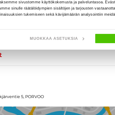
aksemme sivustomme käyttökokemusta ja palveluntasoa. Eväst
mme sinulle räätälöidympien sisältöjen ja tarjousten vastaanott
inaisuuksien tukemiseen sekä kävijämäärän analysointiin mei
MUOKKAA ASETUKSIA
t
ckjärventie 5, PORVOO