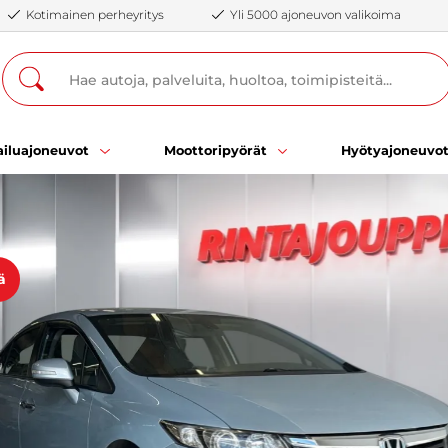
Kotimainen perheyritys
Yli 5000 ajoneuvon valikoima
iluajoneuvot
Moottoripyörät
Hyötyajoneuvo
ä