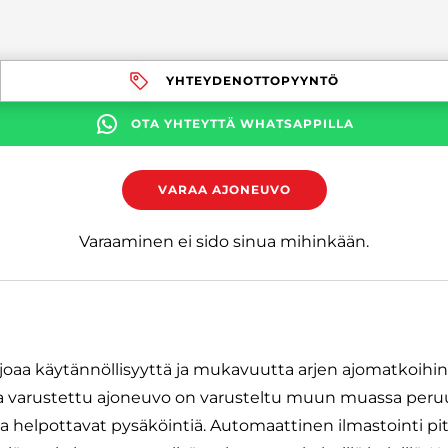
YHTEYDENOTTOPYYNTÖ
OTA YHTEYTTÄ WHATSAPPILLA
VARAA AJONEUVO
Varaaminen ei sido sinua mihinkään.
joaa käytännöllisyyttä ja mukavuutta arjen ajomatkoihi
la varustettu ajoneuvo on varusteltu muun muassa peru
tka helpottavat pysäköintiä. Automaattinen ilmastointi 