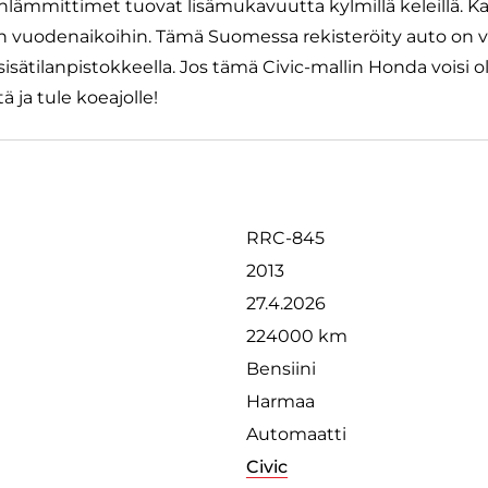
inlämmittimet tuovat lisämukavuutta kylmillä keleillä. K
iin vuodenaikoihin. Tämä Suomessa rekisteröity auto on
isätilanpistokkeella. Jos tämä Civic-mallin Honda voisi o
ä ja tule koeajolle!
RRC-845
2013
27.4.2026
224000 km
Bensiini
Harmaa
Automaatti
Civic