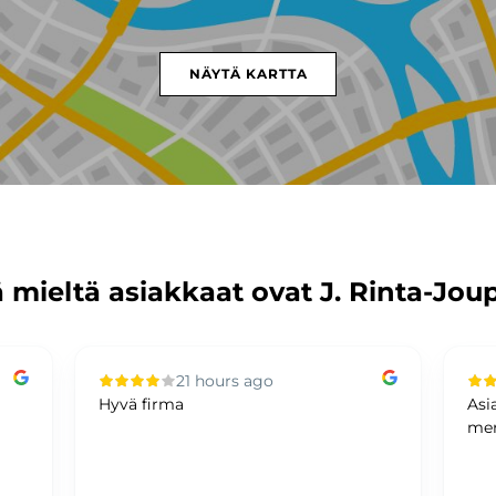
NÄYTÄ KARTTA
 mieltä asiakkaat ovat J. Rinta-Jou
21 hours ago
Hyvä firma
Asi
mer