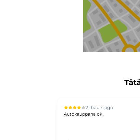
Tätä
 ago
21 hours ago
a, asiakasta
Autokauppana ok .
i.