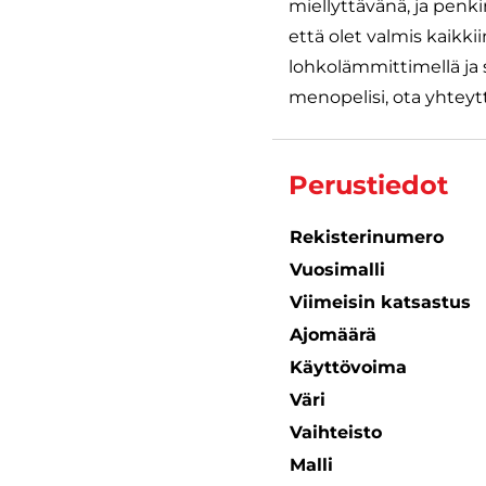
miellyttävänä, ja penk
että olet valmis kaikk
lohkolämmittimellä ja s
menopelisi, ota yhteytt
Perustiedot
Rekisterinumero
Vuosimalli
Viimeisin katsastus
Ajomäärä
Käyttövoima
Väri
Vaihteisto
Malli