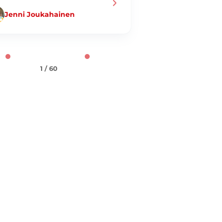
Jenni Joukahainen
Ulf Hellman
1 / 60