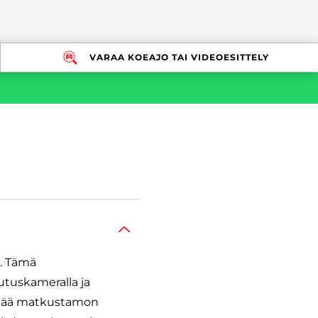
VARAA KOEAJO TAI VIDEOESITTELY
n. Tämä
utuskameralla ja
pitää matkustamon