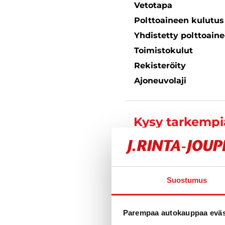
Vetotapa
Polttoaineen kulutu
Yhdistetty polttoain
Toimistokulut
Rekisteröity
Ajoneuvolaji
Kysy tarkempia
Jahesh Am
Automyyjä
Suostumus
040 711 6
Parempaa autokauppaa eväst