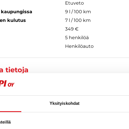
Etuveto
s kaupungissa
9 l / 100 km
een kulutus
7 l / 100 km
349 €
5 henkilöä
Henkilöauto
 tietoja
iri
Yksityiskohdat
155
eillä