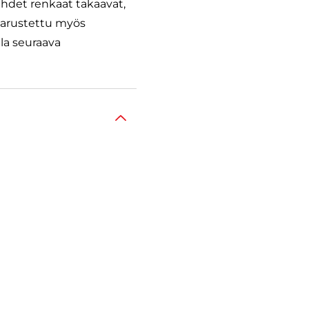
ahdet renkaat takaavat,
 varustettu myös
lla seuraava