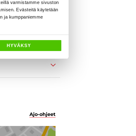
eillä varmistamme sivuston
amisen. Evästeitä käytetään
dän ja kumppaniemme
HYVÄKSY
Ajo-ohjeet