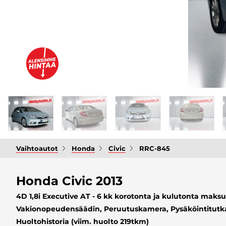
Vaihtoautot
Honda
Civic
RRC-845
Honda Civic 2013
4D 1,8i Executive AT - 6 kk korotonta ja kulutonta maksu
Vakionopeudensäädin, Peruutuskamera, Pysäköintitutka 
Huoltohistoria (viim. huolto 219tkm)