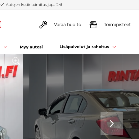
Autojen kotiintoimitus jopa 24h
Varaa huolto
Toimipisteet
t
Lisäpalvelut ja rahoitus
Myy autosi
SEURAAVA