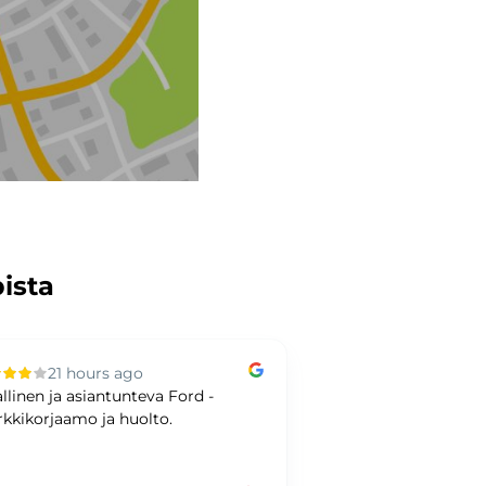
pista
21 hours ago
2 days ag
allinen ja asiantunteva Ford -
Bra bilaffär och bet
kkikorjaamo ja huolto.
SVENSKA!