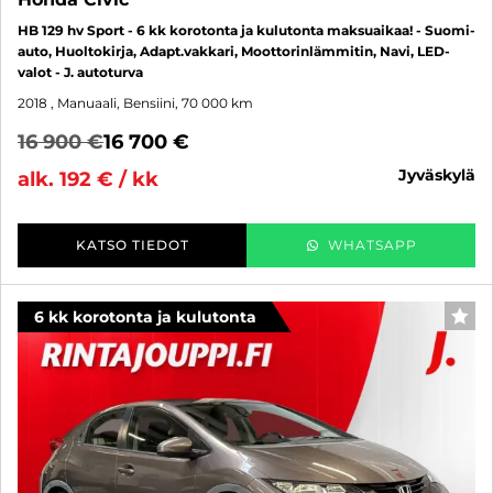
HB 129 hv Sport - 6 kk korotonta ja kulutonta maksuaikaa! - Suomi-
auto, Huoltokirja, Adapt.vakkari, Moottorinlämmitin, Navi, LED-
valot - J. autoturva
2018
, Manuaali, Bensiini, 70 000 km
16 900 €
16 700 €
jyväskylä
alk. 192 € / kk
KATSO TIEDOT
WHATSAPP
6 kk korotonta ja kulutonta
SUO