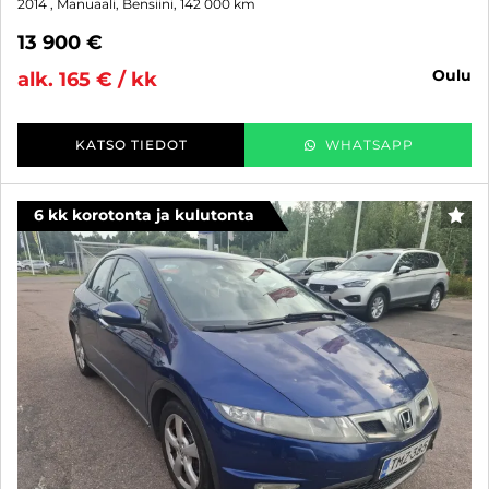
2014
, Manuaali, Bensiini, 142 000 km
13 900 €
oulu
alk. 165 € / kk
KATSO TIEDOT
WHATSAPP
6 kk korotonta ja kulutonta
SUO