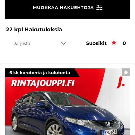
MUOKKAA HAKUEHTOJA
22
kpl
Hakutuloksia
Suosikit
Suos
0
Järjestä
6 kk korotonta ja kulutonta
SUO