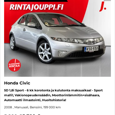
Honda Civic
5D 1,8i Sport - 6 kk korotonta ja kulutonta maksuaikaa! - Sport
malli!, Vakionopeudensäädin, Moottorinlämmitin+sisähaara,
Automaatti ilmastointi, Huoltohistoria!
2008
, Manuaali, Bensiini, 199 000 km