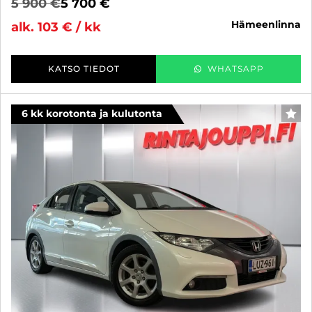
5 900 €
5 700 €
hämeenlinna
alk. 103 € / kk
KATSO TIEDOT
WHATSAPP
6 kk korotonta ja kulutonta
SUO