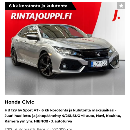
6 kk korotonta ja kulutonta
SUO
Honda Civic
HB 129 hv Sport AT - 6 kk korotonta ja kulutonta maksuaikaa! -
Juuri huollettu ja jakopää tehty 4/26!, SUOMI-auto, Navi, Koukku,
Kamera ym ym. HIENO!! - J. autoturva
2017
, Automaatti, Bensiini, 107 000 km