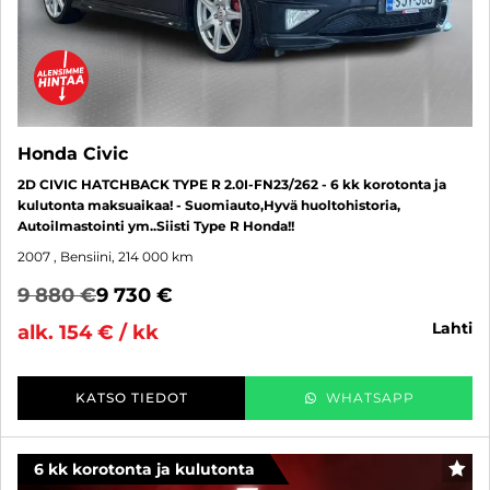
Honda Civic
2D CIVIC HATCHBACK TYPE R 2.0I-FN23/262 - 6 kk korotonta ja
kulutonta maksuaikaa! - Suomiauto,Hyvä huoltohistoria,
Autoilmastointi ym..Siisti Type R Honda!!
2007
, Bensiini, 214 000 km
9 880 €
9 730 €
lahti
alk. 154 € / kk
KATSO TIEDOT
WHATSAPP
6 kk korotonta ja kulutonta
SUO