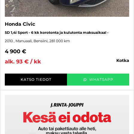
Honda Civic
5D 1,4i Sport - 6 kk korotonta ja kulutonta maksuaikaa! -
2010
, Manuaali, Bensiini, 281 000 km
4 900 €
kotka
alk. 93 € / kk
KATSO TIEDOT
WHATSAPP