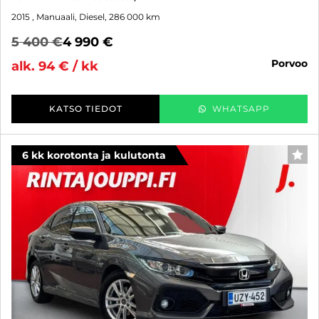
2015
, Manuaali, Diesel, 286 000 km
5 400 €
4 990 €
porvoo
alk. 94 € / kk
KATSO TIEDOT
WHATSAPP
6 kk korotonta ja kulutonta
SUO