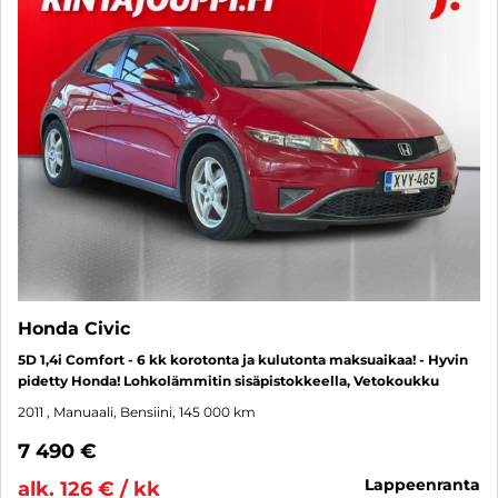
Honda Civic
5D 1,4i Comfort - 6 kk korotonta ja kulutonta maksuaikaa! - Hyvin
pidetty Honda! Lohkolämmitin sisäpistokkeella, Vetokoukku
2011
, Manuaali, Bensiini, 145 000 km
7 490 €
lappeenranta
alk. 126 € / kk