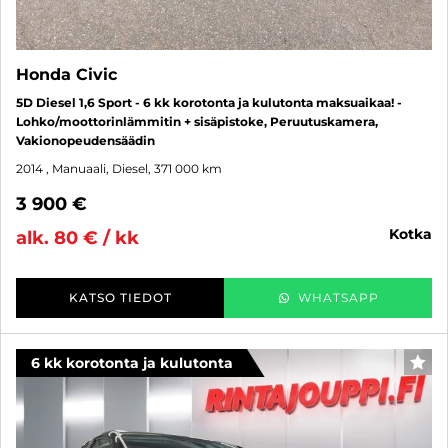
Honda Civic
5D Diesel 1,6 Sport - 6 kk korotonta ja kulutonta maksuaikaa! -
Lohko/moottorinlämmitin + sisäpistoke, Peruutuskamera,
Vakionopeudensäädin
2014
, Manuaali, Diesel, 371 000 km
3 900 €
kotka
alk. 80 € / kk
KATSO TIEDOT
WHATSAPP
6 kk korotonta ja kulutonta
SUO