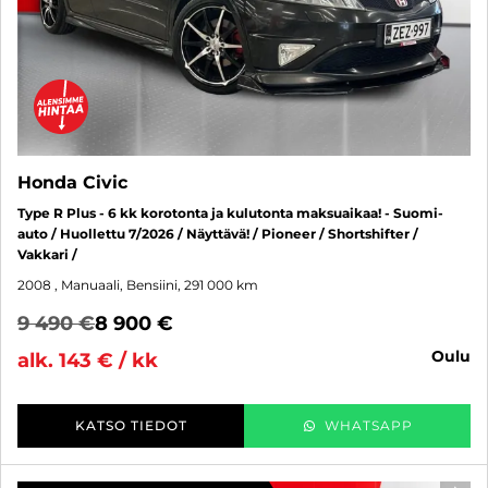
Honda Civic
Type R Plus - 6 kk korotonta ja kulutonta maksuaikaa! - Suomi-
auto / Huollettu 7/2026 / Näyttävä! / Pioneer / Shortshifter /
Vakkari /
2008
, Manuaali, Bensiini, 291 000 km
9 490 €
8 900 €
oulu
alk. 143 € / kk
KATSO TIEDOT
WHATSAPP