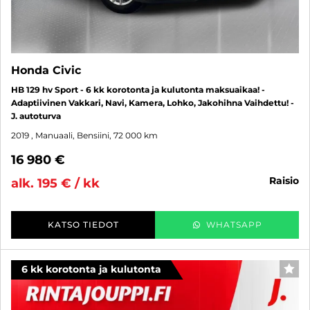
Honda Civic
HB 129 hv Sport - 6 kk korotonta ja kulutonta maksuaikaa! -
Adaptiivinen Vakkari, Navi, Kamera, Lohko, Jakohihna Vaihdettu! -
J. autoturva
2019
, Manuaali, Bensiini, 72 000 km
16 980 €
raisio
alk. 195 € / kk
KATSO TIEDOT
WHATSAPP
6 kk korotonta ja kulutonta
SUO