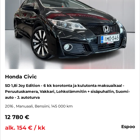
Honda Civic
5D 1,8i Joy Edition - 6 kk korotonta ja kulutonta maksuaikaa! -
Peruutuskamera, Vakkari, Lohkolämmitin + sisäpuhallin, Suomi-
auto - J. autoturva
2016
, Manuaali, Bensiini, 145 000 km
12 780 €
espoo
alk. 154 € / kk