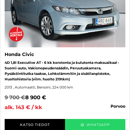
Honda Civic
4D 1,8i Executive AT - 6 kk korotonta ja kulutonta maksuaikaa! -
Suomi-auto, Vakionopeudensäädin, Peruutuskamera,
Pysäköintitutka taakse, Lohkolämmitin ja sisätilanpistoke,
Huoltohistoria (viim. huolto 219tkm)
2013
, Automaatti, Bensiini, 224 000 km
9 700 €
8 900 €
porvoo
alk. 143 € / kk
KATSO TIEDOT
WHATSAPP