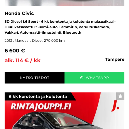
Honda Civic
5D Diesel 1,6 Sport - 6 kk korotonta ja kulutonta maksuaikaa! -
Juuri katsastettu! Suomi-auto, Lämmitin, Peruutuskamera,
Vakkari, Automaatti-ilmastointi, Bluetooth
2013
, Manuaali, Diesel, 270 000 km
6 600 €
tampere
alk. 114 € / kk
KATSO TIEDOT
WHATSAPP
6 kk korotonta ja kulutonta
SUO