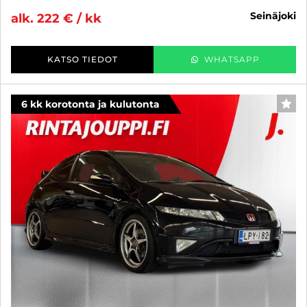
seinäjoki
alk. 222 € / kk
KATSO TIEDOT
WHATSAPP
6 kk korotonta ja kulutonta
SUO