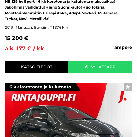
HB 129 hv Sport - 6 kk korotonta ja kulutonta maksuaikaa! -
Jakohihna vaihdettu! Hieno Suomi-auto! Huoltokirja,
Moottorinlämmitin + sisäpistoke, Adapt. Vakkari, P-Kamera,
Tutkat, Navi, Metalliväri
2019
, Manuaali, Bensiini, 111 376 km
15 200 €
tampere
alk. 177 € / kk
KATSO TIEDOT
WHATSAPP
6 kk korotonta ja kulutonta
SUO