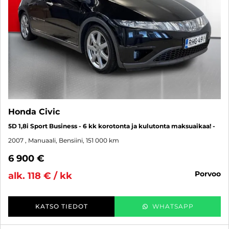
Honda Civic
5D 1,8i Sport Business - 6 kk korotonta ja kulutonta maksuaikaa! -
2007
, Manuaali, Bensiini, 151 000 km
6 900 €
porvoo
alk. 118 € / kk
KATSO TIEDOT
WHATSAPP