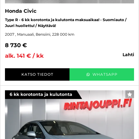
Honda Civic
Type R - 6 kk korotonta ja kulutonta maksuaikaa! - Suomiauto /
Juuri huollettu! / Näyttävä!
2007
, Manuaali, Bensiini, 228 000 km
8 730 €
lahti
alk. 141 € / kk
KATSO TIEDOT
WHATSAPP
6 kk korotonta ja kulutonta
SUO