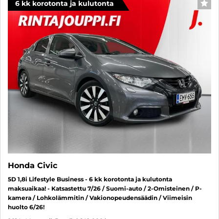
6 kk korotonta ja kulutonta
SUO
Honda Civic
5D 1,8i Lifestyle Business - 6 kk korotonta ja kulutonta
maksuaikaa! - Katsastettu 7/26 / Suomi-auto / 2-Omisteinen / P-
kamera / Lohkolämmitin / Vakionopeudensäädin / Viimeisin
huolto 6/26!