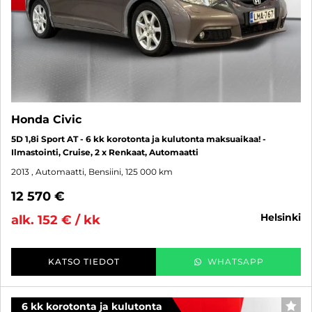
Honda Civic
5D 1,8i Sport AT - 6 kk korotonta ja kulutonta maksuaikaa! -
Ilmastointi, Cruise, 2 x Renkaat, Automaatti
2013
, Automaatti, Bensiini, 125 000 km
12 570 €
helsinki
alk. 152 € / kk
KATSO TIEDOT
WHATSAPP
6 kk korotonta ja kulutonta
SUO