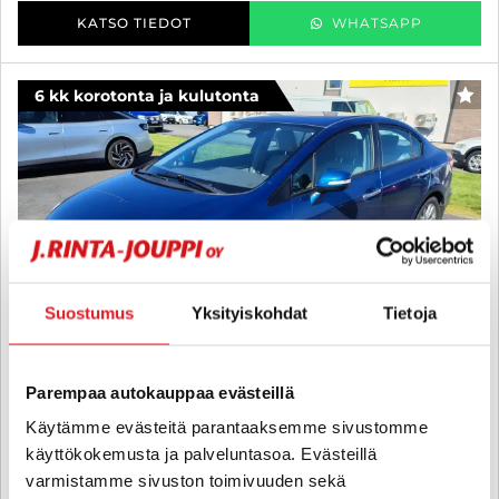
KATSO TIEDOT
WHATSAPP
6 kk korotonta ja kulutonta
SUO
Suostumus
Yksityiskohdat
Tietoja
Parempaa autokauppaa evästeillä
Käytämme evästeitä parantaaksemme sivustomme
käyttökokemusta ja palveluntasoa. Evästeillä
Honda Civic
varmistamme sivuston toimivuuden sekä
4D 1,8i Executive - 6 kk korotonta ja kulutonta maksuaikaa! - //