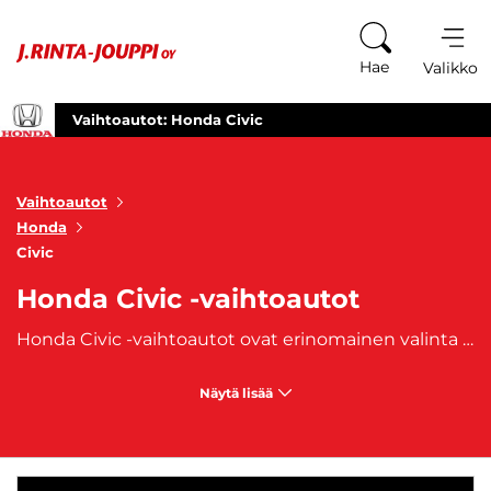
Siirry sisältöön
Hae
Valikko
Vaihtoautot: Honda Civic
Vaihtoautot
Honda
Civic
Honda Civic -vaihtoautot
Honda Civic -vaihtoautot ovat erinomainen valinta kaikille, jotka etsivät luotettavaa ja tyylikästä ajoneuvoa. Honda Civic -malli on tunnettu kestävyydestään, ajonautinnostaan ja monipuolisista ominaisuuksistaan. Honda Civic tarjoaa tilavan ja mukautuvan sisätilan, joka sopii täydellisesti niin perheille kuin yksittäisille kuljettajille. Sen ergonominen muotoilu ja laadukkaat materiaalit tekevät matkustamisesta miellyttävää kaikilla matkoilla. Honda Civic on saatavana eri moottorivaihtoehdoilla, joten voit valita juuri sinulle sopivan tehokkuuden ja polttoainetehokkuuden. Sen dynaaminen ajokäytös ja tarkka ohjattavuus takaavat hauskan ja turvallisen ajokokemuksen, olipa sitten kyseessä kaupunkiajaminen tai pidemmät matkat.
Näytä lisää