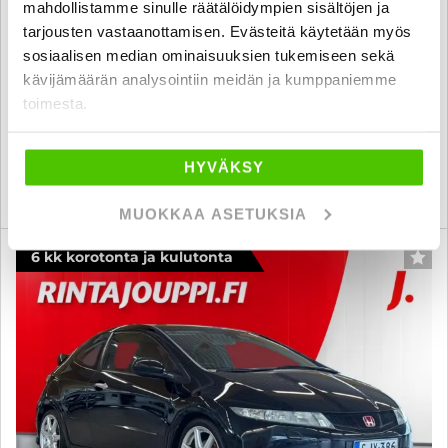
mahdollistamme sinulle räätälöidympien sisältöjen ja
Kahdet renkaat aluilla // Hyvä huoltokirja // Aut. ilmastointi //
tarjousten vastaanottamisen. Evästeitä käytetään myös
Vakionopeudensäädin // Moottorinlämmitin //
sosiaalisen median ominaisuuksien tukemiseen sekä
2013
, Manuaali, Bensiini, 274 000 km
kävijämäärän analysointiin meidän ja kumppaniemme
6 800 €
toimesta.
pori
alk. 117 € / kk
HYVÄKSY
KATSO TIEDOT
WHATSAPP
MUOKKAA ASETUKSIA
6 kk korotonta ja kulutonta
SUO