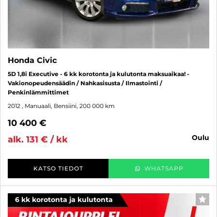
Honda Civic
5D 1,8i Executive - 6 kk korotonta ja kulutonta maksuaikaa! -
Vakionopeudensäädin / Nahkasisusta / Ilmastointi /
Penkinlämmittimet
2012
, Manuaali, Bensiini, 200 000 km
10 400 €
oulu
alk. 131 € / kk
KATSO TIEDOT
WHATSAPP
6 kk korotonta ja kulutonta
SUO