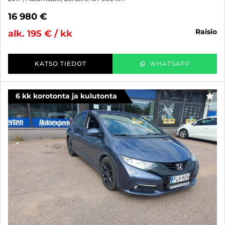
16 980 €
raisio
alk. 195 € / kk
KATSO TIEDOT
WHATSAPP
6 kk korotonta ja kulutonta
SUO