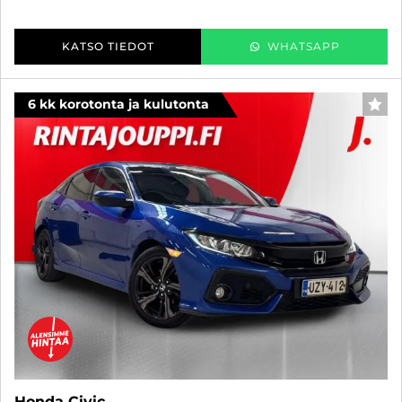
KATSO TIEDOT
WHATSAPP
6 kk korotonta ja kulutonta
SUO
Honda Civic