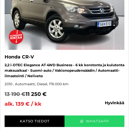
Honda CR-V
2,2 i-DTEC Elegance AT 4WD Business - 6 kk korotonta ja kulutonta
maksuaikaa! - Suomi-auto / Vakionopeudensäädin / Automaatti-
ilmastointi / Neliveto
2010
, Automaatti, Diesel, 176 000 km
13 190 €
11 250 €
hyvinkää
alk. 139 € / kk
KATSO TIEDOT
WHATSAPP