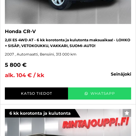
Honda CR-V
2,0i ES 4WD AT - 6 kk korotonta ja kulutonta maksuaikaa! - LOHKO
+ SISÄP, VETOKOUKKU, VAKKARI, SUOMI-AUTO!
2007
, Automaatti, Bensiini, 313 000 km
5 800 €
seinäjoki
alk. 104 € / kk
KATSO TIEDOT
WHATSAPP
6 kk korotonta ja kulutonta
SUO