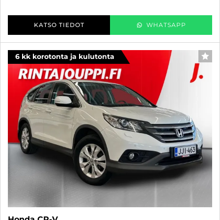
KATSO TIEDOT
WHATSAPP
6 kk korotonta ja kulutonta
SUO
Honda CR-V