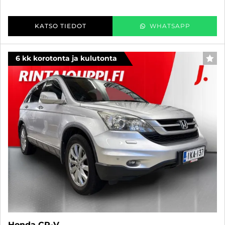
KATSO TIEDOT
WHATSAPP
6 kk korotonta ja kulutonta
SUO
Honda CR-V