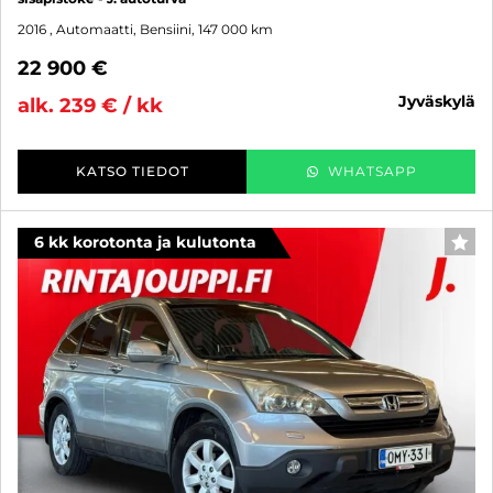
2016
, Automaatti, Bensiini, 147 000 km
22 900 €
jyväskylä
alk. 239 € / kk
KATSO TIEDOT
WHATSAPP
6 kk korotonta ja kulutonta
SUO