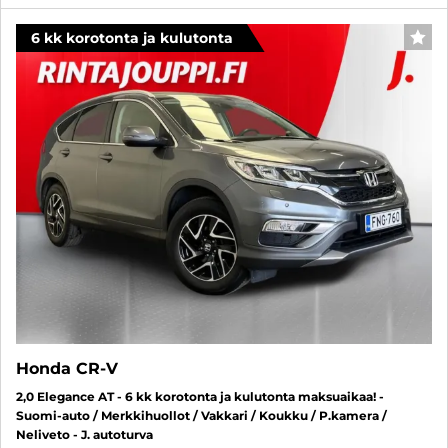
6 kk korotonta ja kulutonta
SUO
Honda CR-V
2,0 Elegance AT - 6 kk korotonta ja kulutonta maksuaikaa! -
Suomi-auto / Merkkihuollot / Vakkari / Koukku / P.kamera /
Neliveto - J. autoturva