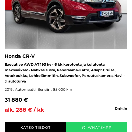
Honda CR-V
Executive AWD AT 193 hv - 6 kk korotonta ja kulutonta
maksuaikaa! - Nahkasisusta, Panoraama-Katto, Adapt.Cruise,
Vetokoukku, Lohkolämmitin, Subwoofer, Peruutuskamera, Navi -
J. autoturva
2019
, Automaatti, Bensiini, 85 000 km
31 880 €
raisio
alk. 288 € / kk
KATSO TIEDOT
WHATSAPP