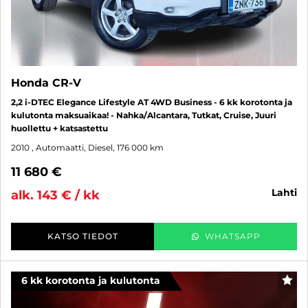
Honda CR-V
2,2 i-DTEC Elegance Lifestyle AT 4WD Business - 6 kk korotonta ja
kulutonta maksuaikaa! - Nahka/Alcantara, Tutkat, Cruise, Juuri
huollettu + katsastettu
2010
, Automaatti, Diesel, 176 000 km
11 680 €
lahti
alk. 143 € / kk
KATSO TIEDOT
WHATSAPP
6 kk korotonta ja kulutonta
SUO