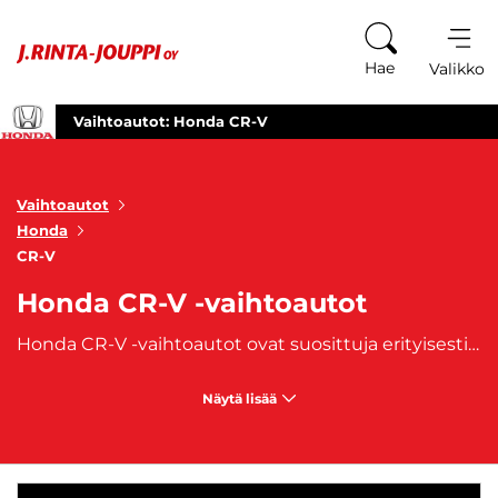
Siirry sisältöön
Hae
Valikko
Vaihtoautot: Honda CR-V
Vaihtoautot
Honda
CR-V
Honda CR-V -vaihtoautot
Honda CR-V -vaihtoautot ovat suosittuja erityisesti perheiden ja aktiivisten autoilijoiden keskuudessa, jotka tarvitsevat tilavan, monikäyttöisen ja luotettavan katumaasturin. CR-V-malli tunnetaan erinomaisesta ajettavuudestaan, modernista teknologisesta varustelustaan ja polttoainetehokkuudestaan, joka tekee siitä loistavan valinnan niin kaupunkiajoon kuin maanteille. Honda CR-V tarjoaa poikkeuksellisen mukavat sisätilat, joissa riittää tilaa matkustajille ja tavaroille. Taitettavat takapenkit mahdollistavat suuremman tavaratilan, mikä tekee CR-V:stä loistavan kumppanin niin perheiden arkeen kuin viikonloppureissuillekin. Lisäksi CR-V:n korkeampi istumakorkeus ja hyvä näkyvyys parantavat ajomukavuutta ja turvallisuutta.
Näytä lisää