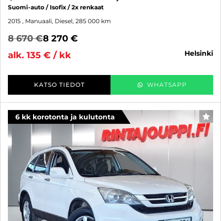
Suomi-auto / Isofix / 2x renkaat
2015
, Manuaali, Diesel, 285 000 km
8 670 €
8 270 €
helsinki
alk. 135 € / kk
KATSO TIEDOT
WHATSAPP
6 kk korotonta ja kulutonta
SUO