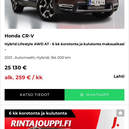
Honda CR-V
Hybrid Lifestyle AWD AT - 6 kk korotonta ja kulutonta maksuaikaa!
-
2021
, Automaatti, Hybridi, 164 000 km
25 130 €
lahti
alk. 259 € / kk
KATSO TIEDOT
WHATSAPP
6 kk korotonta ja kulutonta
SUO