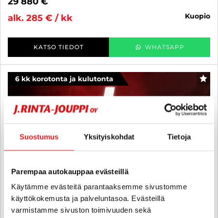
29 880 €
kuopio
alk. 285 € / kk
KATSO TIEDOT
WHATSAPP
6 kk korotonta ja kulutonta
SUO
Suostumus
Yksityiskohdat
Tietoja
Parempaa autokauppaa evästeillä
Käytämme evästeitä parantaaksemme sivustomme
käyttökokemusta ja palveluntasoa. Evästeillä
varmistamme sivuston toimivuuden sekä