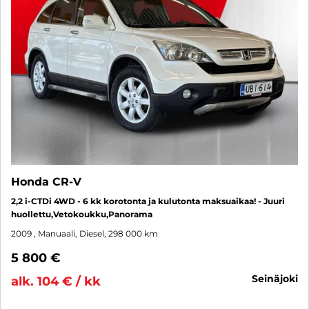
Honda CR-V
2,2 i-CTDi 4WD - 6 kk korotonta ja kulutonta maksuaikaa! - Juuri
huollettu,Vetokoukku,Panorama
2009
, Manuaali, Diesel, 298 000 km
5 800 €
seinäjoki
alk. 104 € / kk