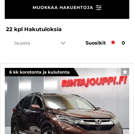
MUOKKAA HAKUEHTOJA
22
kpl
Hakutuloksia
Suosikit
Suos
0
Järjestä
6 kk korotonta ja kulutonta
SUO