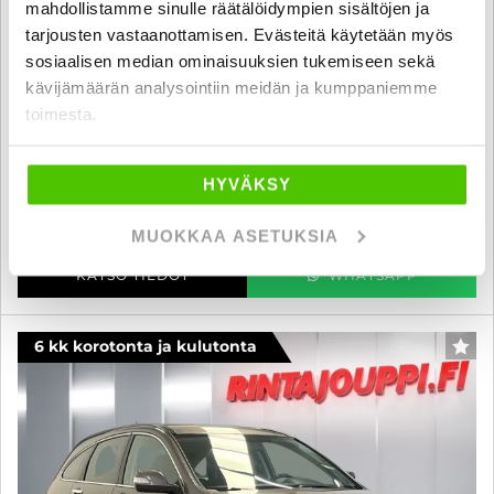
mahdollistamme sinulle räätälöidympien sisältöjen ja
tarjousten vastaanottamisen. Evästeitä käytetään myös
Honda CR-V
sosiaalisen median ominaisuuksien tukemiseen sekä
HONDA CR-V Monikäyttöajoneuvo (AF) 4ov 2199cm3 A - 6 kk
kävijämäärän analysointiin meidän ja kumppaniemme
korotonta ja kulutonta maksuaikaa! - TULOSSA
toimesta.
2013
, Automaatti, Diesel, 225 000 km
13 400 €
HYVÄKSY
oulu
alk. 160 € / kk
MUOKKAA ASETUKSIA
KATSO TIEDOT
WHATSAPP
6 kk korotonta ja kulutonta
SUO