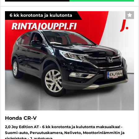
6 kk korotonta ja kulutonta
SUO
Honda CR-V
2,0 Joy Edition AT - 6 kk korotonta ja kulutonta maksuaikaa! -
Suomi-auto, Peruutuskamera, Neliveto, Moottorinlämmitin ja
sisäpistoke - J. autoturva