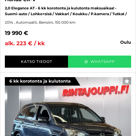
2,0 Elegance AT - 6 kk korotonta ja kulutonta maksuaikaa! -
Suomi-auto / Lohko+sisä / Vakkari / Koukku / P.kamera / Tutkat /
2014
, Automaatti, Bensiini, 155 000 km
19 990 €
oulu
alk. 223 € / kk
KATSO TIEDOT
WHATSAPP
6 kk korotonta ja kulutonta
SUO