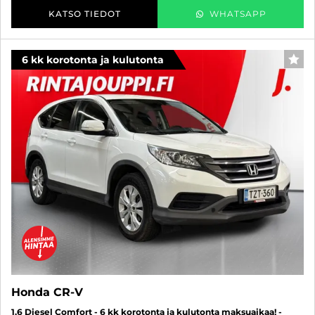
KATSO TIEDOT
WHATSAPP
6 kk korotonta ja kulutonta
SUO
Honda CR-V
1,6 Diesel Comfort - 6 kk korotonta ja kulutonta maksuaikaa! -