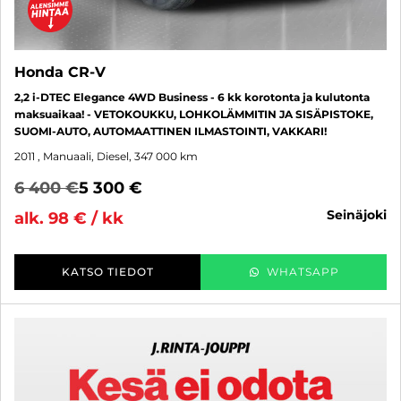
Honda CR-V
2,2 i-DTEC Elegance 4WD Business - 6 kk korotonta ja kulutonta
maksuaikaa! - VETOKOUKKU, LOHKOLÄMMITIN JA SISÄPISTOKE,
SUOMI-AUTO, AUTOMAATTINEN ILMASTOINTI, VAKKARI!
2011
, Manuaali, Diesel, 347 000 km
6 400 €
5 300 €
seinäjoki
alk. 98 € / kk
KATSO TIEDOT
WHATSAPP