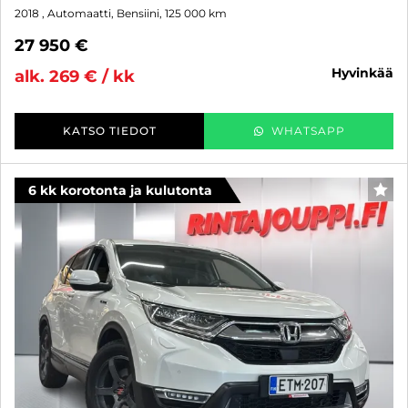
2018
, Automaatti, Bensiini, 125 000 km
27 950 €
hyvinkää
alk. 269 € / kk
KATSO TIEDOT
WHATSAPP
6 kk korotonta ja kulutonta
SUO