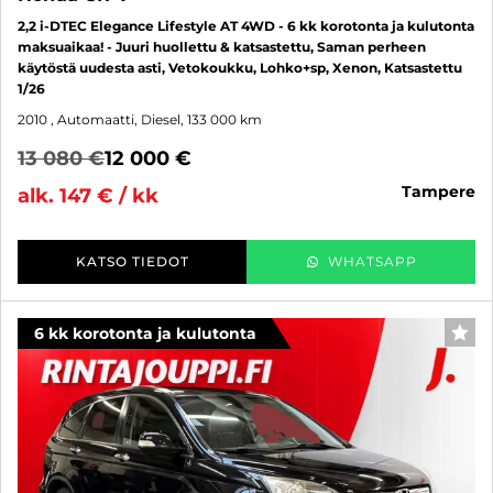
2,2 i-DTEC Elegance Lifestyle AT 4WD - 6 kk korotonta ja kulutonta
maksuaikaa! - Juuri huollettu & katsastettu, Saman perheen
käytöstä uudesta asti, Vetokoukku, Lohko+sp, Xenon, Katsastettu
1/26
2010
, Automaatti, Diesel, 133 000 km
13 080 €
12 000 €
tampere
alk. 147 € / kk
KATSO TIEDOT
WHATSAPP
6 kk korotonta ja kulutonta
SUO