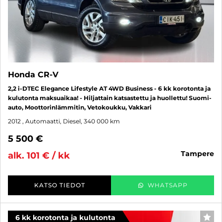
Honda CR-V
2,2 i-DTEC Elegance Lifestyle AT 4WD Business - 6 kk korotonta ja
kulutonta maksuaikaa! - Hiljattain katsastettu ja huollettu! Suomi-
auto, Moottorinlämmitin, Vetokoukku, Vakkari
2012
, Automaatti, Diesel, 340 000 km
5 500 €
tampere
alk. 101 € / kk
KATSO TIEDOT
WHATSAPP
6 kk korotonta ja kulutonta
SUO