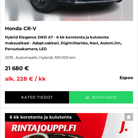
Honda CR-V
Hybrid Elegance 2WD AT - 6 kk korotonta ja kulutonta
maksuaikaa! - Adapt.vakkari, Digimittaristo, Navi, Autom.ilm,
Peruutuskamera, LED
2019
, Automaatti, Hybridi, 109 000 km
21 680 €
espoo
alk. 228 € / kk
KATSO TIEDOT
WHATSAPP
6 kk korotonta ja kulutonta
SUO