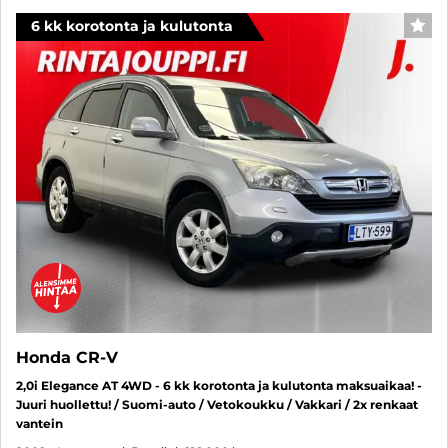
6 kk korotonta ja kulutonta
SUO
Honda CR-V
2,0i Elegance AT 4WD - 6 kk korotonta ja kulutonta maksuaikaa! -
Juuri huollettu! / Suomi-auto / Vetokoukku / Vakkari / 2x renkaat
vantein