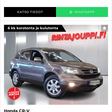
KATSO TIEDOT
WHATSAPP
6 kk korotonta ja kulutonta
SUO
Honda CR-V