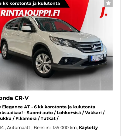
6 kk korotonta ja kulutonta
SUOSIKKI
onda CR-V
0 Elegance AT - 6 kk korotonta ja kulutonta
ksuaikaa! - Suomi-auto / Lohko+sisä / Vakkari /
ukku / P.kamera / Tutkat /
14
, Automaatti, Bensiini, 155 000 km
Käytetty