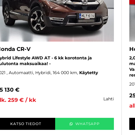
onda CR-V
H
ybrid Lifestyle AWD AT - 6 kk korotonta ja
2,
ulutonta maksuaikaa! -
ma
Va
021
, Automaatti, Hybridi, 164 000 km
Käytetty
re
20
5 130 €
2
lahti
lk. 259 € / kk
al
KATSO TIEDOT
WHATSAPP