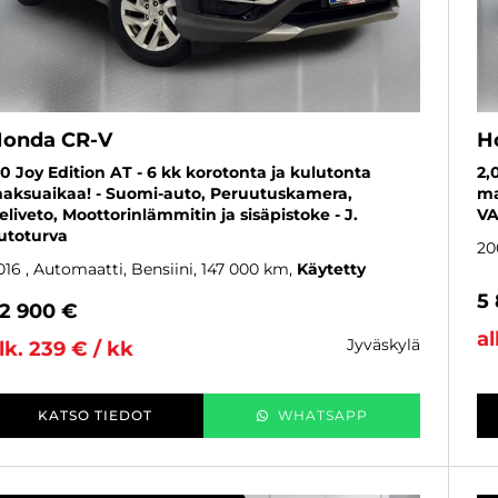
onda CR-V
H
,0 Joy Edition AT - 6 kk korotonta ja kulutonta
2,
aksuaikaa! - Suomi-auto, Peruutuskamera,
ma
eliveto, Moottorinlämmitin ja sisäpistoke - J.
VA
utoturva
20
016
, Automaatti, Bensiini, 147 000 km
Käytetty
5
2 900 €
al
jyväskylä
lk. 239 € / kk
KATSO TIEDOT
WHATSAPP