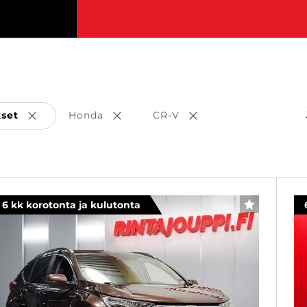
kset
Honda
CR-V
Poista valinta
Poista valinta
Poista valinta
6 kk korotonta ja kulutonta
SUOSIKKI