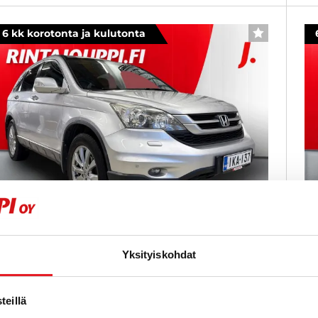
6 kk korotonta ja kulutonta
SUOSIKKI
onda CR-V
H
Yksityiskohdat
,0i Elegance Lifestyle 4WD - 6 kk korotonta ja
Ex
ulutonta maksuaikaa! - Vetokoukku,
ku
eillä
ohkolämmitin+Sisäpistoke, Nahka/Alcantara
Ka
erhoilu, Xenon Ajovalot, Peruutustutkat, ISOFIX,
Su