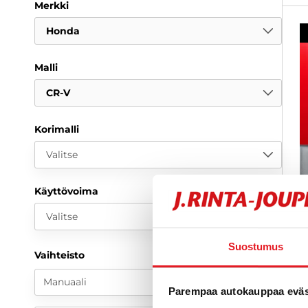
Merkki
Honda
Malli
CR-V
Korimalli
Valitse
Käyttövoima
Valitse
H
Suostumus
Vaihteisto
2
k
Manuaali
Parempaa autokauppaa eväst
L
V