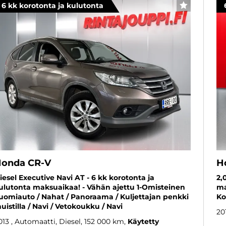
6 kk korotonta ja kulutonta
SUOSIKKI
onda CR-V
H
iesel Executive Navi AT - 6 kk korotonta ja
2,
ulutonta maksuaikaa! - Vähän ajettu 1-Omisteinen
ma
uomiauto / Nahat / Panoraama / Kuljettajan penkki
Ko
uistilla / Navi / Vetokoukku / Navi
20
013
, Automaatti, Diesel, 152 000 km
Käytetty