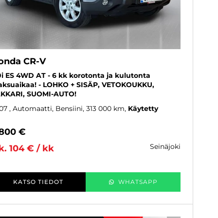
onda CR-V
0i ES 4WD AT - 6 kk korotonta ja kulutonta
ksuaikaa! - LOHKO + SISÄP, VETOKOUKKU,
KKARI, SUOMI-AUTO!
07
, Automaatti, Bensiini, 313 000 km
Käytetty
 800 €
seinäjoki
k. 104 € / kk
KATSO TIEDOT
WHATSAPP