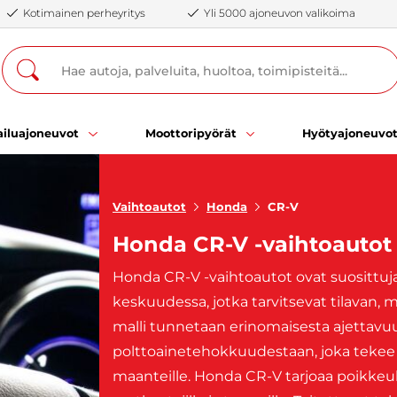
Kotimainen perheyritys
Yli 5000 ajoneuvon valikoima
iluajoneuvot
Moottoripyörät
Hyötyajoneuvo
Vaihtoautot
Honda
CR-V
Honda CR-V -vaihtoautot
Honda CR-V -vaihtoautot ovat suosittuja e
keskuudessa, jotka tarvitsevat tilavan,
malli tunnetaan erinomaisesta ajettavu
polttoainetehokkuudestaan, joka tekee s
maanteille. Honda CR-V tarjoaa poikkeukse