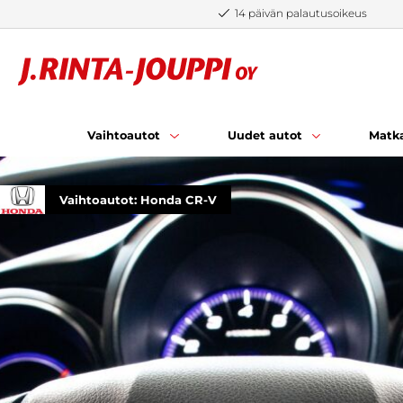
Siirry sisältöön
14 päivän palautusoikeus
Vaihtoautot
Uudet autot
Matka
Vaihtoautot: Honda CR-V