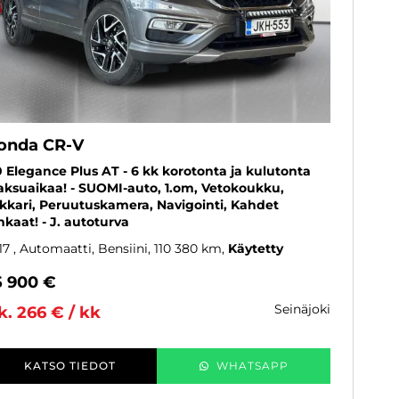
onda CR-V
0 Elegance Plus AT - 6 kk korotonta ja kulutonta
ksuaikaa! - SUOMI-auto, 1.om, Vetokoukku,
kkari, Peruutuskamera, Navigointi, Kahdet
nkaat! - J. autoturva
17
, Automaatti, Bensiini, 110 380 km
Käytetty
5 900 €
seinäjoki
k. 266 € / kk
KATSO TIEDOT
WHATSAPP