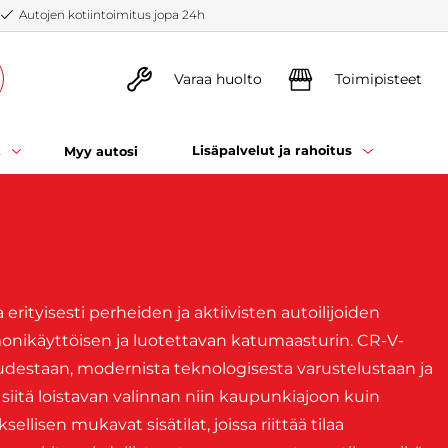
Autojen kotiintoimitus jopa 24h
Varaa huolto
Toimipisteet
t
Lisäpalvelut ja rahoitus
Myy autosi
rityisesti perheiden ja aktiivisten autoilijoiden
 monikäyttöisen ja luotettavan katumaasturin. CR-V-
udestaan, modernista teknologisesta varustelustaan ja
iitä loistavan valinnan niin kaupunkiajoon kuin
llisen mukavat sisätilat, joissa riittää tilaa