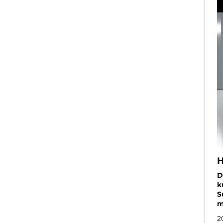
H
D
k
S
m
2