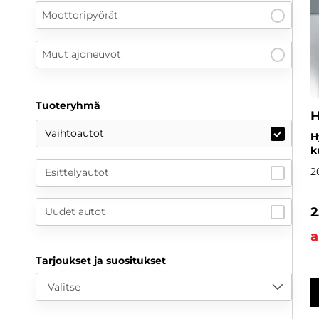
Moottoripyörät
Muut ajoneuvot
Tuoteryhmä
H
Vaihtoautot
H
k
2
Esittelyautot
2
Uudet autot
a
Tarjoukset ja suositukset
Valitse