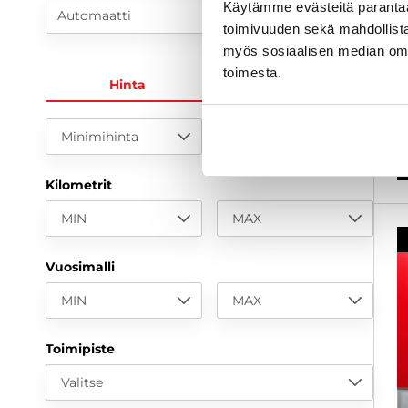
Käytämme evästeitä paranta
S
Automaatti
toimivuuden sekä mahdollista
2
myös sosiaalisen median om
toimesta.
1
Hinta
KK-erä
a
Minimihinta
Maksimihinta
Kilometrit
MIN
MAX
Vuosimalli
MIN
MAX
Toimipiste
Valitse