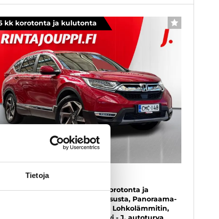
6 kk korotonta ja kulutonta
SUOSIKKI
onda CR-V
Tietoja
ecutive AWD AT 193 hv - 6 kk korotonta ja
lutonta maksuaikaa! - Nahkasisusta, Panoraama-
tto, Adapt.Cruise, Vetokoukku, Lohkolämmitin,
bwoofer, Peruutuskamera, Navi - J. autoturva