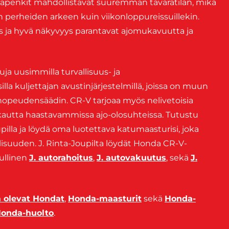
 takapenkit mahdollistavat suuremman tavaratilan, mikä
 perheiden arkeen kuin viikonloppureissuillekin.
 ja hyvä näkyvyys parantavat ajomukavuutta ja
ja uusimmilla turvallisuus- ja
la kuljettajan avustinjärjestelmillä, joissa on muun
opeudensäädin. CR-V tarjoaa myös nelivetoisia
vakautta haastavammissa ajo-olosuhteissa. Tutustu
illa ja löydä oma luotettava katumaasturisi, joka
isuuden. J. Rinta-Joupilta löydät Honda CR-V-
dullinen
J. autorahoitus
,
J. autovakuutus
, sekä
J.
a olevat Hondat
,
Honda-maasturit
sekä
Honda-
onda-huolto
.