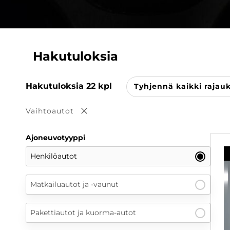
Hakutuloksia
Hakutuloksia
22
kpl
Tyhjennä kaikki rajau
Vaihtoautot
Poista valinta
Ajoneuvotyyppi
Henkilöautot
Matkailuautot ja -vaunut
Pakettiautot ja kuorma-autot