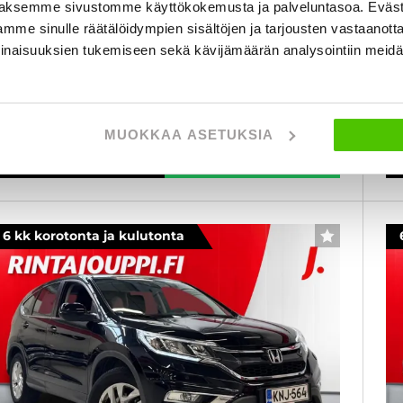
aksemme sivustomme käyttökokemusta ja palveluntasoa. Eväst
uomi-Auto, Vakkari, Ilmastointi. 2x Renkaat
20
mme sinulle räätälöidympien sisältöjen ja tarjousten vastaanott
011
, Manuaali, Bensiini, 221 000 km
Käytetty
inaisuuksien tukemiseen sekä kävijämäärän analysointiin mei
3
1 400 €
al
porvoo
lk. 141 € / kk
MUOKKAA ASETUKSIA
KATSO TIEDOT
WHATSAPP
6 kk korotonta ja kulutonta
SUOSIKKI