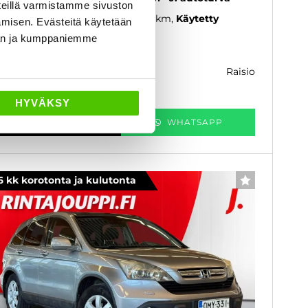
eillä varmistamme sivuston
19
, Automaatti, Bensiini, 85 000 km
Käytetty
amisen. Evästeitä käytetään
dän ja kumppaniemme
1 880 €
raisio
k. 288 € / kk
HYVÄKSY
KATSO TIEDOT
WHATSAPP
6 kk korotonta ja kulutonta
SUOSIKKI