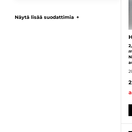
Näytä lisää suodattimia
H
2
m
N
a
2
2
a