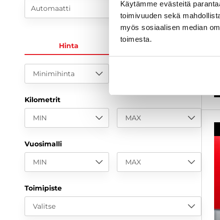
Käytämme evästeitä paranta
k
Automaatti
toimivuuden sekä mahdollista
2
myös sosiaalisen median om
toimesta.
1
Hinta
KK-erä
a
Minimihinta
Maksimihinta
Kilometrit
MIN
MAX
Vuosimalli
MIN
MAX
Toimipiste
Valitse