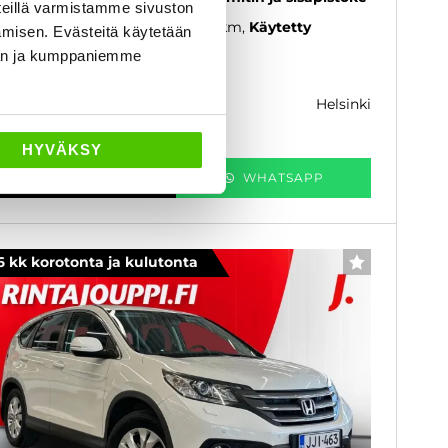
eillä varmistamme sivuston
05
, Manuaali, Bensiini, 348 700 km
Käytetty
amisen. Evästeitä käytetään
dän ja kumppaniemme
 900 €
helsinki
k. 106 € / kk
HYVÄKSY
KATSO TIEDOT
WHATSAPP
6 kk korotonta ja kulutonta
SUOSIKKI