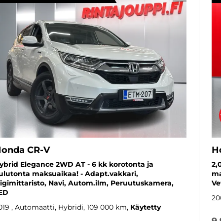
onda CR-V
H
ybrid Elegance 2WD AT - 6 kk korotonta ja
2,
ulutonta maksuaikaa! - Adapt.vakkari,
ma
igimittaristo, Navi, Autom.ilm, Peruutuskamera,
Ve
ED
20
019
, Automaatti, Hybridi, 109 000 km
Käytetty