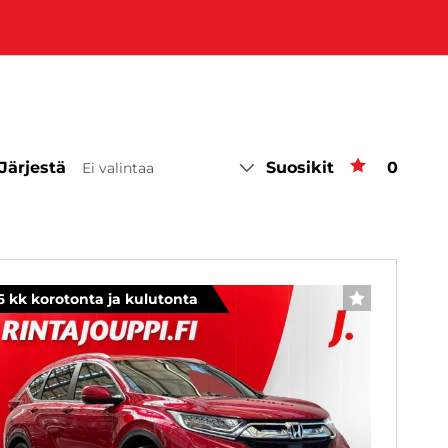
Järjestä
Suosikit
Suosiki
0
Ei valintaa
6 kk korotonta ja kulutonta
SUOSIKKI