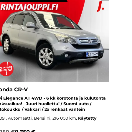
onda CR-V
0i Elegance AT 4WD - 6 kk korotonta ja kulutonta
ksuaikaa! - Juuri huollettu! / Suomi-auto /
tokoukku / Vakkari / 2x renkaat vantein
09
, Automaatti, Bensiini, 216 000 km
Käytetty