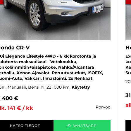
onda CR-V
H
,0i Elegance Lifestyle 4WD - 6 kk korotonta ja
Ex
ulutonta maksuaikaa! - Vetokoukku,
ku
ohkolämmitin+Sisäpistoke, Nahka/Alcantara
Ka
erhoilu, Xenon Ajovalot, Peruutustutkat, ISOFIX,
Su
uomi-Auto, Vakkari, Ilmastointi. 2x Renkaat
20
011
, Manuaali, Bensiini, 221 000 km
Käytetty
3
1 400 €
al
porvoo
lk. 141 € / kk
KATSO TIEDOT
WHATSAPP