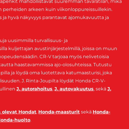
 takapenkit mahdollistavat suuremman tavaratilan, mikä
 perheiden arkeen kuin viikonloppureissuillekin.
 ja hyvä näkyvyys parantavat ajomukavuutta ja
ja uusimmilla turvallisuus- ja
la kuljettajan avustinjärjestelmillä, joissa on muun
opeudensäädin. CR-V tarjoaa myös nelivetoisia
vakautta haastavammissa ajo-olosuhteissa. Tutustu
illa ja löydä oma luotettava katumaasturisi, joka
isuuden. J. Rinta-Joupilta löydät Honda CR-V-
dullinen
J. autorahoitus
,
J. autovakuutus
, sekä
J.
a olevat Hondat
,
Honda-maasturit
sekä
Honda-
onda-huolto
.