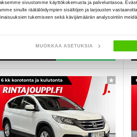
aksemme sivustomme käyttökokemusta ja palveluntasoa. Eväst
atsastettu
20
mme sinulle räätälöidympien sisältöjen ja tarjousten vastaanott
010
, Automaatti, Diesel, 176 000 km
Käytetty
inaisuuksien tukemiseen sekä kävijämäärän analysointiin mei
5
1 680 €
al
lahti
lk. 143 € / kk
MUOKKAA ASETUKSIA
KATSO TIEDOT
WHATSAPP
6 kk korotonta ja kulutonta
SUOSIKKI