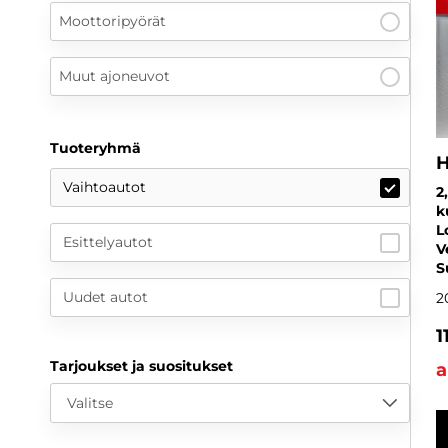
Moottoripyörät
Muut ajoneuvot
Tuoteryhmä
H
Vaihtoautot
2
k
L
Esittelyautot
V
S
Uudet autot
2
1
Tarjoukset ja suositukset
a
Valitse