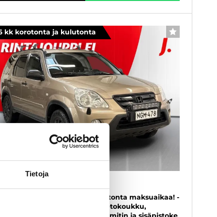
6 kk korotonta ja kulutonta
SUOSIKKI
Tietoja
onda CR-V
0i 4WD - 6 kk korotonta ja kulutonta maksuaikaa! -
ylikäs! Suomi-auto, Neliveto, Vetokoukku,
kionopeudenssädin, Lohkolämmitin ja sisäpistoke