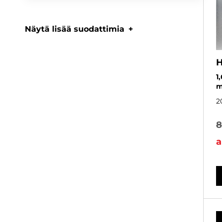
Näytä lisää suodattimia
H
1
m
2
8
a