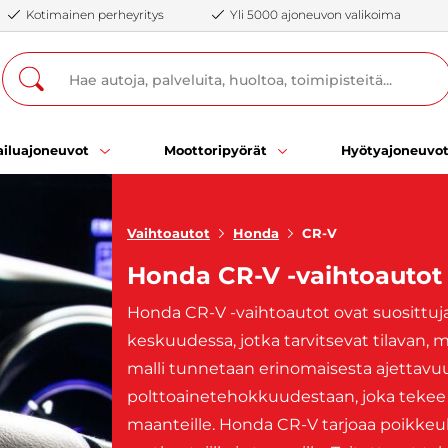
Kotimainen perheyritys
Yli 5000 ajoneuvon valikoima
iluajoneuvot
Moottoripyörät
Hyötyajoneuvo
Vaihtoautot
Honda
CR-V
Honda CR-V -vaihtoautot
Honda CR-V -vaihtoautot ovat suosittuja e
keskuudessa, jotka tarvitsevat tilavan,
malli tunnetaan erinomaisesta ajettavu
polttoainetehokkuudestaan, joka tekee s
maanteille. Honda CR-V tarjoaa poikkeukse