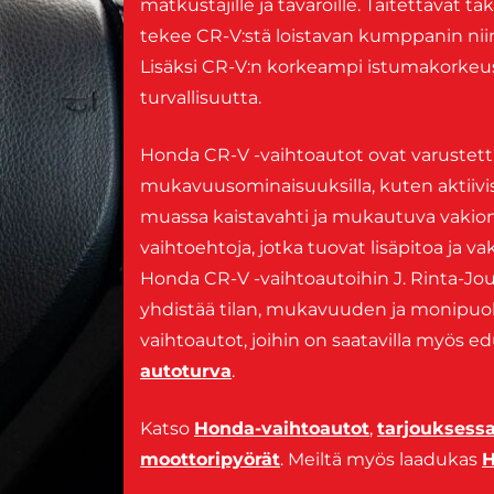
matkustajille ja tavaroille. Taitettavat
tekee CR-V:stä loistavan kumppanin niin
Lisäksi CR-V:n korkeampi istumakorkeus
turvallisuutta.
Honda CR-V -vaihtoautot ovat varustettu
mukavuusominaisuuksilla, kuten aktiivisil
muassa kaistavahti ja mukautuva vakion
vaihtoehtoja, jotka tuovat lisäpitoa ja 
Honda CR-V -vaihtoautoihin J. Rinta-Joup
yhdistää tilan, mukavuuden ja monipuol
vaihtoautot, joihin on saatavilla myös e
autoturva
.
Katso
Honda-vaihtoautot
,
tarjouksess
moottoripyörät
. Meiltä myös laadukas
H