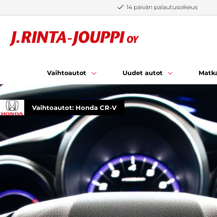
Siirry sisältöön
14 päivän palautusoikeus
Vaihtoautot
Uudet autot
Matka
Vaihtoautot: Honda CR-V