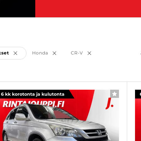
kset
Honda
CR-V
Poista valinta
Poista valinta
Poista valinta
6 kk korotonta ja kulutonta
SUOSIKKI