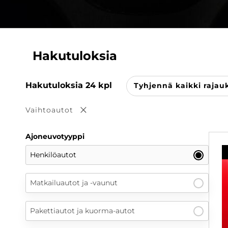
Hakutuloksia
Hakutuloksia
24
kpl
Tyhjennä kaikki rajau
Vaihtoautot
Poista valinta
Ajoneuvotyyppi
Henkilöautot
Matkailuautot ja -vaunut
Pakettiautot ja kuorma-autot