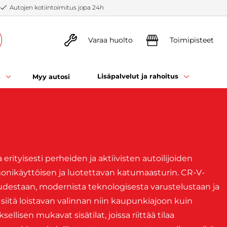
Autojen kotiintoimitus jopa 24h
Varaa huolto
Toimipisteet
t
Lisäpalvelut ja rahoitus
Myy autosi
rityisesti perheiden ja aktiivisten autoilijoiden
 monikäyttöisen ja luotettavan katumaasturin. CR-V-
udestaan, modernista teknologisesta varustelustaan ja
iitä loistavan valinnan niin kaupunkiajoon kuin
llisen mukavat sisätilat, joissa riittää tilaa