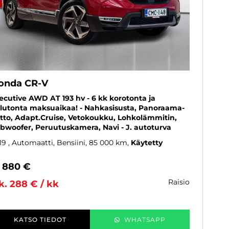
onda CR-V
ecutive AWD AT 193 hv - 6 kk korotonta ja
lutonta maksuaikaa! - Nahkasisusta, Panoraama-
tto, Adapt.Cruise, Vetokoukku, Lohkolämmitin,
bwoofer, Peruutuskamera, Navi - J. autoturva
19
, Automaatti, Bensiini, 85 000 km
Käytetty
1 880 €
raisio
k. 288 € / kk
KATSO TIEDOT
WHATSAPP