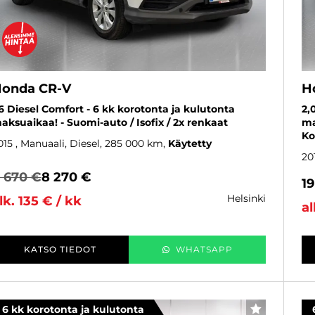
onda CR-V
H
,6 Diesel Comfort - 6 kk korotonta ja kulutonta
2,
aksuaikaa! - Suomi-auto / Isofix / 2x renkaat
ma
Ko
015
, Manuaali, Diesel, 285 000 km
Käytetty
20
 670 €
8 270 €
1
helsinki
lk. 135 € / kk
al
KATSO TIEDOT
WHATSAPP
6 kk korotonta ja kulutonta
SUOSIKKI