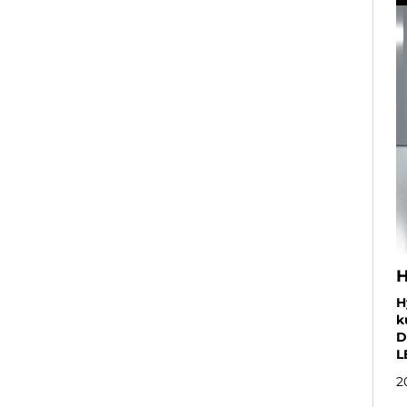
H
H
k
D
L
2