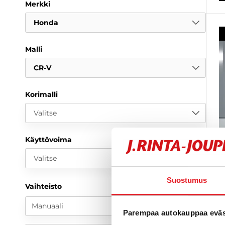
Merkki
Honda
Malli
CR-V
Korimalli
Valitse
Käyttövoima
Valitse
Suostumus
Vaihteisto
H
2
Manuaali
Parempaa autokauppaa eväst
k
N