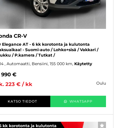
onda CR-V
0 Elegance AT - 6 kk korotonta ja kulutonta
ksuaikaa! - Suomi-auto / Lohko+sisä / Vakkari /
ukku / P.kamera / Tutkat /
14
, Automaatti, Bensiini, 155 000 km
Käytetty
9 990 €
oulu
k. 223 € / kk
KATSO TIEDOT
WHATSAPP
6 kk korotonta ja kulutonta
SUOSIKKI