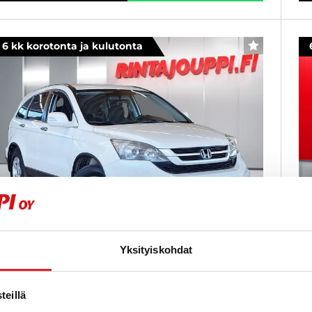
6 kk korotonta ja kulutonta
SUOSIKKI
Yksityiskohdat
onda CR-V
H
,2 i-DTEC Elegance Lifestyle AT 4WD Business - 6 kk
2,
eillä
orotonta ja kulutonta maksuaikaa! -
Ty
ahka/Alcantara, Tutkat, Cruise, Juuri huollettu +
Va